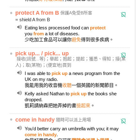
●
protect A from B
保護A免受B所害
= shield A from B
Eating less processed food can
protect
you
from
a lot of diseases.
少吃加工食品可以讓你
避免
得到很多疾病。
●
pick up... / pick... up
接收(訊號...等)；舉起；抱起；提起；獲悉、得知；接(某
人)；取(某物)；(便宜地)買到
I was able to
pick up
a news program from the
UK on my radio.
我能用我的收音機
收聽
一個英國的新聞節目。
Kelly asked Nathan to
pick up
the books she
dropped.
凱莉請納森把她弄掉的書
撿起來
。
●
come in handy
隨時可以派上用場
You’d better carry an umbrella with you; it may
come in handy
.