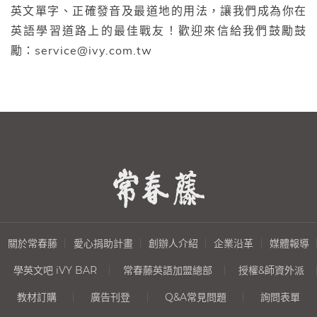
英文單字、正確發音及最道地的用法，讓我們成為你在
英語學習道路上的最佳戰友！歡迎來信給我們鼓勵鼓
勵：service@ivy.com.tw
關於常春藤
愛心捐助計畫
創辦人介紹
企業沿革
媒體報導
學英文吧 iVY BAR
常春藤英語加盟總部
授權&師資外派
教材訂購
廣告刊登
Q&A常見問題
詢問表單