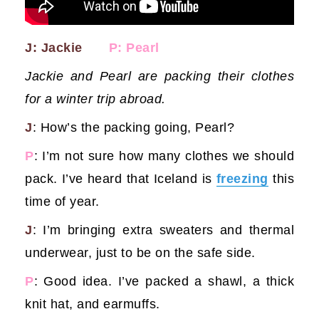
J: Jackie
P: Pearl
Jackie and Pearl are packing their clothes
for a winter trip abroad.
J
: How’s the packing going, Pearl?
P
: I’m not sure how many clothes we should
pack. I’ve heard that Iceland is
freezing
this
time of year.
J
: I’m bringing extra sweaters and thermal
underwear, just to be on the safe side.
P
: Good idea. I’ve packed a shawl, a thick
knit hat, and earmuffs.