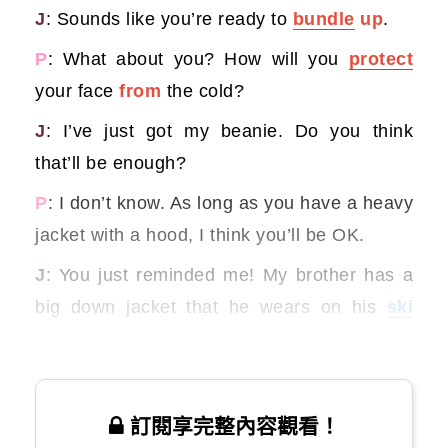
J
: Sounds like you’re ready to
bundle
up
.
P
: What about you? How will you
protect
your face
from
the cold?
J
: I’ve just got my beanie. Do you think
that’ll be enough?
P
: I don’t know. As long as you have a heavy
jacket with a hood, I think you’ll be OK.
J
: You just reminded me! My brother has a
big down jacket that he wears on his
ski
trips.
訂閱享完整內容觀看！