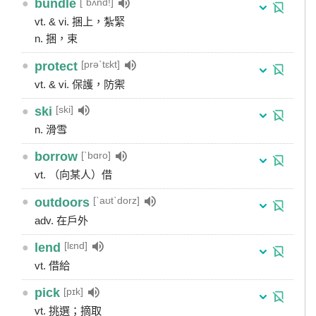
[ˋbʌnd!]
●
bundle
vt. & vi. 捆上，紮緊
n. 捆，束
[prəˋtɛkt]
●
protect
vt. & vi. 保護，防禦
[ski]
●
ski
n. 滑雪
[ˋbɑro]
●
borrow
vt. （向某人）借
[ˋaʊtˋdorz]
●
outdoors
adv. 在戶外
[lɛnd]
●
lend
vt. 借給
[pɪk]
●
pick
vt. 挑選；摘取