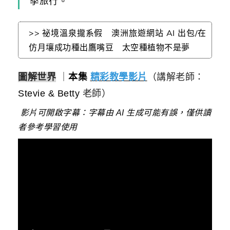
季旅行。
>> 祕境溫泉攏系假 澳洲旅遊網站 AI 出包/在
仿月壤成功種出鷹嘴豆 太空種植物不是夢
圖解世界
｜
本集
精彩教學影片
（講解老師：
Stevie & Betty
老師）
影片可開啟字幕：字幕由 AI 生成可能有誤，僅供讀
者參考學習使用