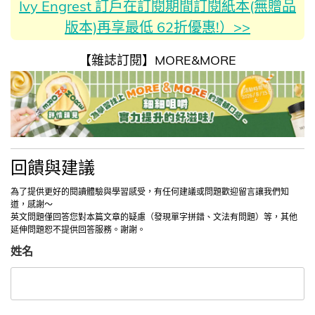
Ivy Engrest 訂戶在訂閱期間訂閱紙本(無贈品
版本)再享最低 62折優惠!）>>
【雜誌訂閱】MORE&MORE
回饋與建議
為了提供更好的閱讀體驗與學習感受，有任何建議或問題歡迎留言讓我們知
道，感謝～
英文問題僅回答您對本篇文章的疑慮（發現單字拼錯、文法有問題）等，其他
延伸問題恕不提供回答服務。謝謝。
姓名