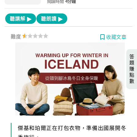
閱讀時間
4分鐘
聽講解
聽朗讀
難度
收藏文章
答
題
賺
點
數
傑基和珀爾正在打包衣物，準備出國展開冬