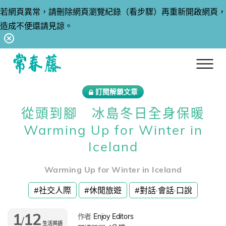
若網頁異常，請刪除網頁瀏覽紀錄（看步驟）再重新開啟網頁，
造成不便還請見諒。
回常春藤首頁
訂閱解鎖文章
從頭到腳 冰島冬日全身保暖
Warming Up for Winter in
Iceland
Warming Up for Winter in Iceland
#社交人際
#休閒旅遊
#對話·會話·口說
1
12
作者
Enjoy Editors
/
生活英語