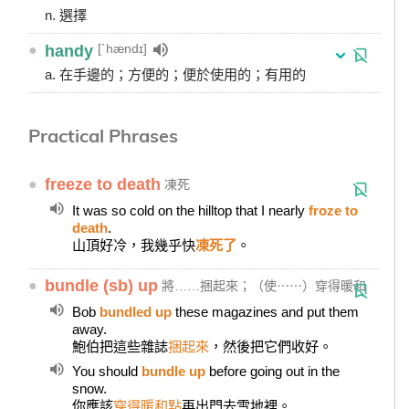
n. 選擇
[ˋhændɪ]
●
handy
a. 在手邊的；方便的；便於使用的；有用的
Practical Phrases
●
freeze to death
凍死
It was so cold on the hilltop that I nearly
froze to
death
.
山頂好冷，我幾乎快
凍死了
。
●
bundle (sb) up
將……捆起來；（使⋯⋯）穿得暖和
Bob
bundled up
these magazines and put them
away.
鮑伯把這些雜誌
捆起來
，然後把它們收好。
You should
bundle up
before going out in the
snow.
你應該
穿得暖和點
再出門去雪地裡。