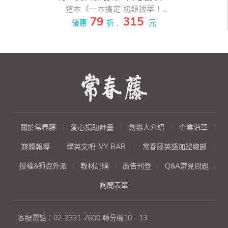
試題+詳解(初試+複試)-試題本
這本《一本搞定 初類拔萃！
79
315
GEPT新制全民英檢初級5回必勝
+詳解本+QR Code音檔
優惠
折 ,
元
模擬試題+詳解(初試+複試)(2
書)》與另一本《一本搞定 初類
拔萃！GEPT新制全民英檢初級5
回滿分模擬試題+詳解(初試+複
試)(2書)》是姐妹作，皆依據
LTTC 公布之2021年新制題型編
寫，百分百仿真，大幅增進應考
實力！
關於常春藤
愛心捐助計畫
創辦人介紹
企業沿革
媒體報導
學英文吧 iVY BAR
常春藤英語加盟總部
授權&師資外派
教材訂購
廣告刊登
Q&A常見問題
詢問表單
客服電話：
02-2331-7600
轉分機10 - 13