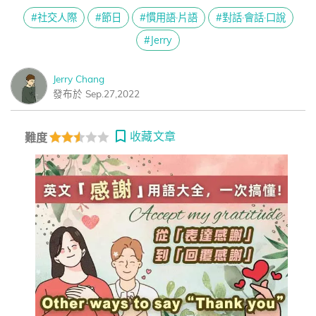
#社交人際
#節日
#慣用語·片語
#對話·會話·口說
#Jerry
Jerry Chang
發布於 Sep.27,2022
收藏文章
難度