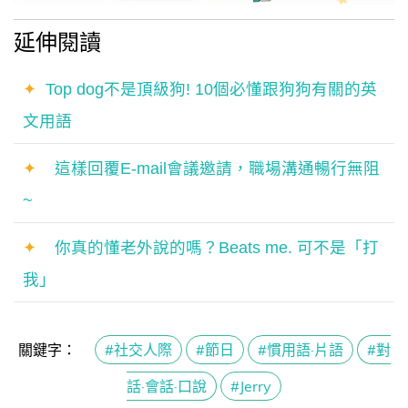
延伸閱讀
✦
Top dog不是頂級狗! 10個必懂跟狗狗有關的英
文用語
✦
這樣回覆E-mail會議邀請，職場溝通暢行無阻
~
✦
你真的懂老外說的嗎？Beats me. 可不是「打
我」
關鍵字：
#社交人際
#節日
#慣用語·片語
#對
話·會話·口說
#Jerry