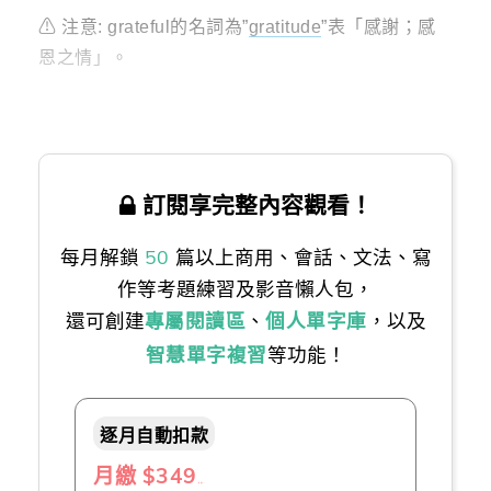
⚠ 注意: grateful的名詞為”
gratitude
”表「感謝；感
恩之情」。
訂閱享完整內容觀看！
每月解鎖
50
篇以上商用、會話、文法、寫
作等考題練習及影音懶人包，
還可創建
專屬閱讀區
、
個人單字庫
，以及
智慧單字複習
等功能！
逐月自動扣款
月繳 $349
（推薦👍）