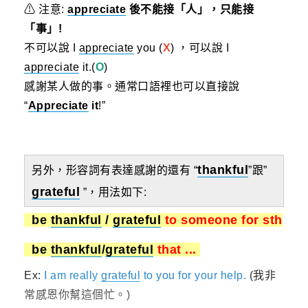
⚠
注意:
appreciate
後不能接「人」，只能接
「事」!
不可以說 I
appreciate
you (
X
) ，可以說 I
appreciate
it.(
O
)
感謝某人做的事。通常口語裡也可以直接說
“
Appreciate
it
!”
thankful
另外，形容詞有表達感謝的還有 “
”跟”
grateful
”，
用法如下:
be
thankful
/
grateful
to someone for sth
be
thankful
/
grateful
that ...
Ex:
I am really
grateful
to you for your help.
(我非
常感恩你幫這個忙。)