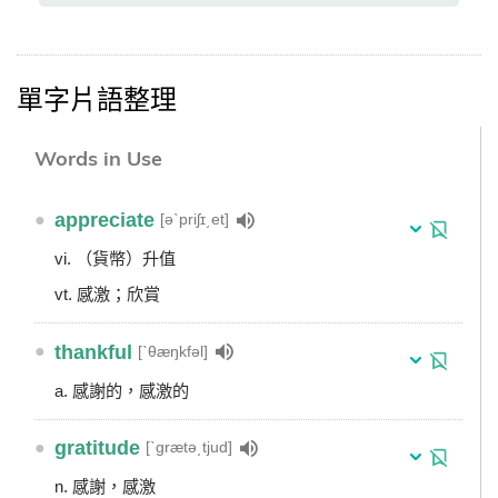
單字片語整理
Words in Use
●
appreciate
[əˋpriʃɪ͵et]
vi. （貨幣）升值
vt. 感激；欣賞
●
thankful
[ˋθæŋkfəl]
a. 感謝的，感激的
●
gratitude
[ˋgrætə͵tjud]
n. 感謝，感激