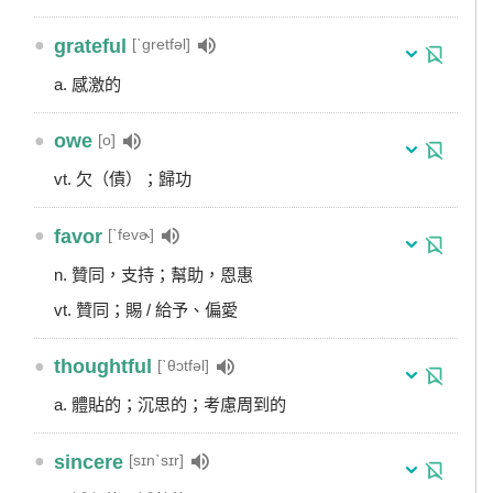
●
grateful
[ˋgretfəl]
a. 感激的
●
owe
[o]
vt. 欠（債）；歸功
●
favor
[ˋfevɚ]
n. 贊同，支持；幫助，恩惠
vt. 贊同；賜 / 給予、偏愛
●
thoughtful
[ˋθɔtfəl]
a. 體貼的；沉思的；考慮周到的
●
sincere
[sɪnˋsɪr]