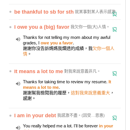
●
be thankful to sb for sth
就某事對某人表示感激
●
I owe you a (big) favor
我欠你一個(大)人情。
Thanks for not telling my mom about my awful
grades, I
owe you a favor
.
謝謝你沒告訴媽媽我爛透的成績，我
欠你一個人
情
。
●
It means a lot to me
對我來說意義非凡。
Thanks for taking time to review my resume.
It
means a lot to me
.
謝謝幫我檢閱我的履歷，
這對我來說意義重大
，
感謝。
●
I am in your debt
我感激不盡。(因受…恩惠)
You really helped me a lot. I'll be forever
in your