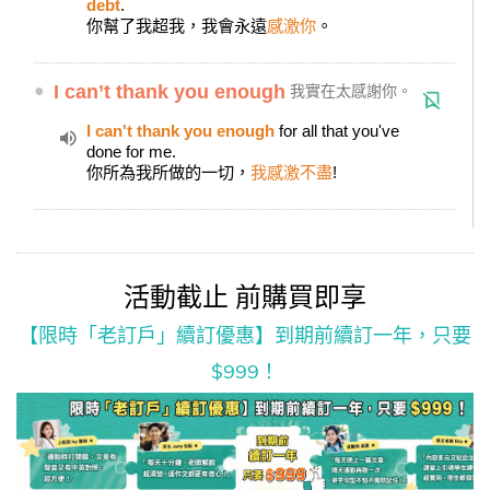
debt
.
你幫了我超我，我會永遠
感激你
。
●
I can’t thank you enough
我實在太感謝你。
I can't thank you enough
for all that you've
done for me.
你所為我所做的一切，
我感激不盡
!
活動截止 前購買即享
【限時「老訂戶」續訂優惠】到期前續訂一年，只要
$999！