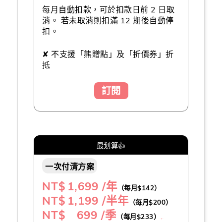
每月自動扣款，可於扣款日前 2 日取
消。 若未取消則扣滿 12 期後自動停
扣。
✘ 不支援「熊贈點」及「折價券」折
抵
訂閱
最划算👍
一次付清方案
NT$
1,699 /年
（每月$142）
NT$
1,199 /半年
（每月$200）
NT$ 699 /季
（每月$233）
（推薦👍）