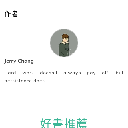
作者
Jerry Chang
Hard work doesn’t always pay off, but
persistence does.
好書推薦