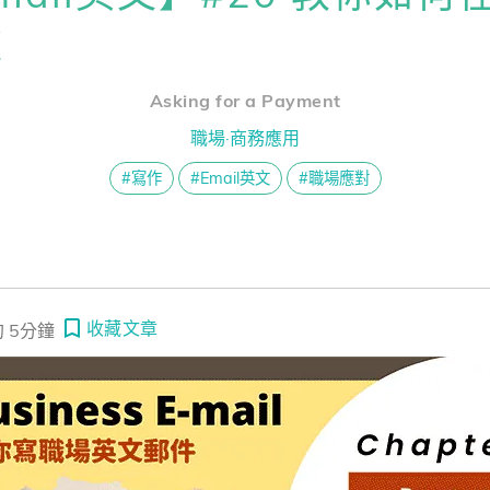
熊贈點回饋辦法
款
理解的魔法鑰匙：「我訊息」 / 當代的溝通藝術
智商：職場的隱形超能力
Asking for a Payment
解鎖文章
一次過！
職場·商務應用
#寫作
#Email英文
#職場應對
習區
收藏文章
 5分鐘