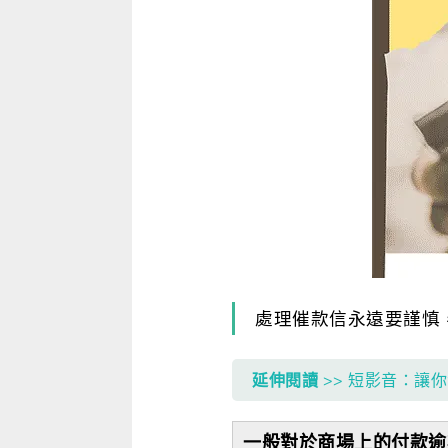
寫作．翻譯．閱讀
商用．新聞英文
多元選修
處理催款信永遠要謹慎
延伸閱讀
>> 短影音：讓你滑到
一般對於商場上的付款逾期