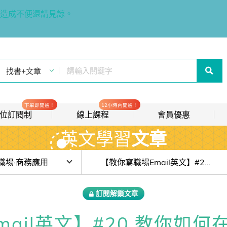
造成不便還請見諒。
下單即開通！
12小時內開通！
t 數位訂閱制
線上課程
會員優惠
英文學習
文章
線上影音課程
歡迎加入常春藤
new
會員推薦分潤計畫
new
目前位於:
職場·商務應用
【教你寫職場Email英文】#20 教你如何在信件中不失禮地要求對方付款
我的音檔收聽櫃
new
會不會聊天？Do You Even Know How to Chat?
訂閱解鎖文章
會員限定活動
前，先照照鏡子吧！
ail英文】#20 教你如
會員升等辦法
傾聽：不是提供答案，而是提供一個安全的空間