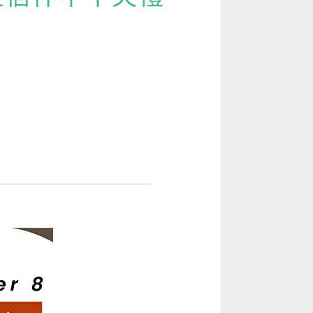
[閱讀] 入門·生活會話
[閱讀] 中階、日常實用文章
TOEIC 多益 750 輕鬆過
GEPT 全民英檢，聽/說/讀/寫一次過！
寫作·題型攻略
職場·商務應用
[閱讀] 高階、進階閱讀
見證心得·考情分享