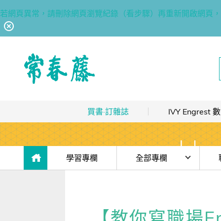
若網頁異常，請刪除網頁瀏覽紀錄（看步驟）再重新開啟網頁，
回常春藤首頁
買書·訂雜誌
IVY Engres
熱銷排行
｜
最多人買
數位訂閱制介紹
限時優惠
｜
省最多
hot
數位訂閱制-新手攻略
目前位於:
學習專欄
全部專欄
團體採購
｜
企業 / 補習班
hot
訂閱方案
時事·新知
你到底
出版品總覽
我的閱讀區
單字·俚語·用法
溝通
【教你寫職場Em
數位學習
｜
數位訂閱 / 線上課程
高效學習計畫表
hot
[閱讀] 入門·生活會話
積極