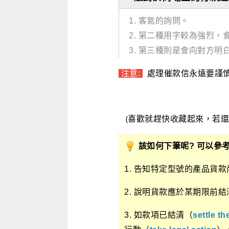
1. 客氣的詢問。
2. 第二種用字較為強烈
3. 第三種則是會向對方
注意:
處理催款信永遠要謹
(喜歡就趕快收藏起來，若
該如何下筆呢? 可以參考
1. 告知特定型號的產品貨
2. 說明貨款應於某期限前結
3. 如款項已結清（
settle th