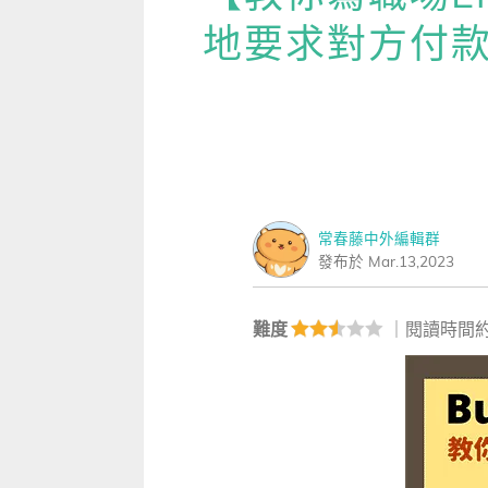
雜誌
IVY Engrest 數位訂閱制
｜
長訂 / 當期 / 過刊
專屬閱讀區
地要求對方付
[閱讀] 中階、日常實用文章
開啟
升學考試
線上課程
解析英語（英檢中級→中高級）
｜
會考 / 學測
我的收藏文章
TOEIC 多益 750 輕鬆過
情緒
多益・雅思
APP學習
生活英語（英檢初級→中級）
國中（閱讀素養．會考題庫）
更多 Premium 
GEPT 全民英檢，聽/說/讀/寫
GEPT全民英檢
升大學系列（新課綱適用）
TOEIC 新制多益
我的學習設定 / 記錄
寫作·題型攻略
職場進修
升科大四技大專系列
TOEIC Bridge多益普級
初級全民英檢
每日 Quiz 複習區
職場·商務應用
常春藤中外編輯群
兒童
大專院校系列
IELTS 雅思
中級全民英檢
桌曆．月曆．行事曆
｜
啟蒙～國小
單字收藏 / 小考複
發布於 Mar.13,2023
[閱讀] 高階、進階閱讀
Aptis 普思
中高級全民英檢
英語學習法
0～3歲
我的訂閱·推播設定
見證心得·考情分享
難度
｜閱讀時間約
軍檢系列
全民英檢實力養成
英語從頭學（英語輕鬆學）系列
3～6歲
訂閱制更新月誌
發音．聽力．口說．會話
低年級（7-8歲）
訂閱讀者回饋宣言
單字．片語．辭典
中年級（9-10歲）
文法．句型．克漏字
高年級以上（11-15歲）