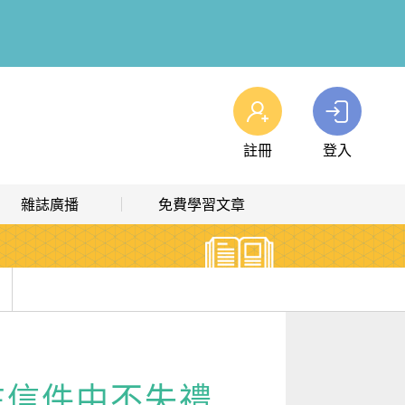
註冊
登入
查看我的購物車
雜誌廣播
免費學習文章
購物車
0
商品
高效學習計畫表
熱門文章主題
雜誌線上廣播
hashtag 標籤索引
解析英語廣播
文章分類
生活英語廣播
時事·新知
何在信件中不失禮
單字·俚語·用法