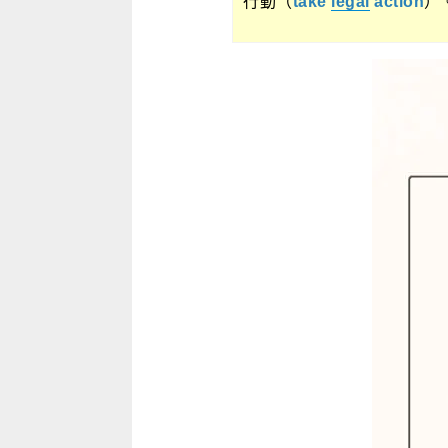
行動（
take
legal
action
）