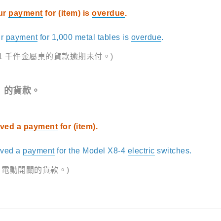
ur
payment
for (item) is
overdue
.
ur
payment
for 1,000 metal tables is
overdue
.
1 千件金屬桌的貨款逾期未付。)
）的貨款。
ived a
payment
for (item).
ived a
payment
for the Model X8-4
electric
switches.
4 電動開關的貨款。)