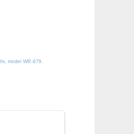
ills, model WR-679.