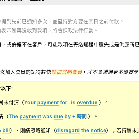
，會提到先前已通知多次，並堅持對方要在
某日之前付款。
明白表示如再沒收到款項，將會採取法律行動。
慎，或許錯不在客戶，可能款項在寄送過程中遺失或是供應商
還沒加入會員的記得趕快
註冊官網會員
，
才不會錯過更多優質學
以下:
款尚未付清（
Your
payment
for...is
overdue
.
）。
清（
The
payment
was
due
by + 時間.
）。
e
bill
），則請忽略通知（
disregard
the
notice
）；若持續未