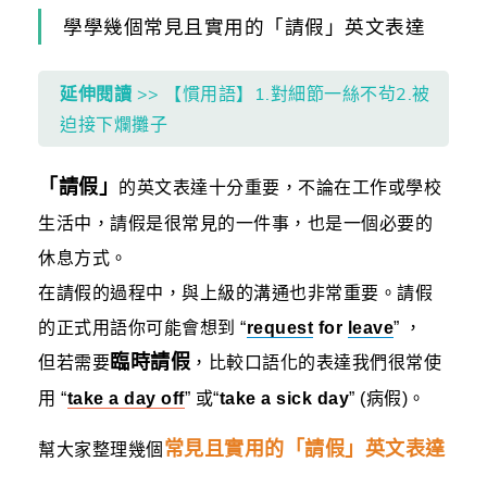
學學幾個常見且實用的「請假」英文表達
延伸閱讀
>> 【慣用語】1.對細節一絲不茍2.被
迫接下爛攤子
「請假」
的英文表達十分重要，不論在工作或學校
生活中，請假是很常見的一件事，也是一個必要的
休息方式。
在請假的過程中，與上級的溝通也非常重要。請假
的正式用語你可能會想到 “
request
for
leave
” ，
臨時請假
但若需要
，比較口語化的表達我們很常使
用 “
take a day off
” 或“
take a sick day
” (病假)。
常見且實用的「請假」英文表達
幫大家整理幾個