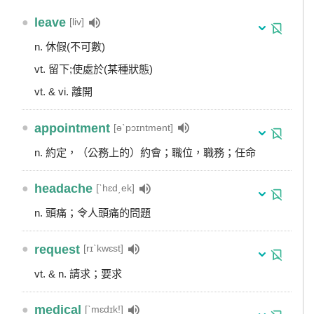
●
leave
[liv]
n. 休假(不可數)
vt. 留下;使處於(某種狀態)
vt. & vi. 離開
●
appointment
[əˋpɔɪntmənt]
n. 約定，（公務上的）約會；職位，職務；任命
●
headache
[ˋhɛd͵ek]
n. 頭痛；令人頭痛的問題
●
request
[rɪˋkwɛst]
vt. & n. 請求；要求
●
medical
[ˋmɛdɪk!]