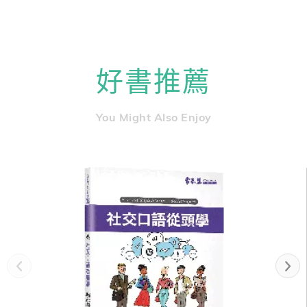
好書推薦
You Might Also Enjoy