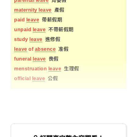
parental
leave
育嬰假
maternity
leave
產假
paid
leave
帶薪假期
unpaid
leave
不帶薪假期
study
leave
進修假
leave
of
absence
准假
funeral
leave
喪假
menstruation
leave
生理假
official
leave
公假