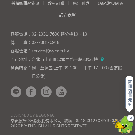
授權&師資外派
教材訂購
廣告刊登
Q&A常見問題
詢問表單
客服電話：
02-2331-7600
轉分機10 - 13
傳 真：
02-2381-0918
客服信箱：
service@ivy.com.tw
門市地址：
台北市中正區忠孝西路一段33號2樓
營業時間：
週一至週五 上午 09：00 ∼ 下午 17：00 (國定假
日公休)
註
冊
領
百
元
✨
DESIGNED BY
BEGONIA
.
✕
常春藤數位出版股份有限公司 | 統編：89183312 COPYRIGHT ©
2026 IVY ENGLISH ALL RIGHTS RESERVED.
上一則
下一則
生
「裸