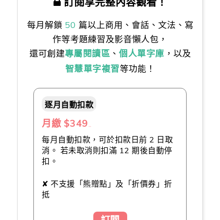
訂閱享完整內容觀看！
每月解鎖
50
篇以上商用、會話、文法、寫
作等考題練習及影音懶人包，
還可創建
專屬閱讀區
、
個人單字庫
，以及
智慧單字複習
等功能！
逐月自動扣款
月繳 $349
（推薦👍）
每月自動扣款，可於扣款日前 2 日取
消。 若未取消則扣滿 12 期後自動停
扣。
✘ 不支援「熊贈點」及「折價券」折
抵
訂閱