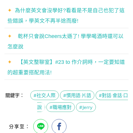
✦
為什麼英文會沒學好?看看是不是自己也犯了這
些錯誤，學英文不再半途而廢!
✦
乾杯只會說Cheers太遜了! 學學喝酒時還可以
怎麼說
✦
【英文整聊室】#23 to 作介詞時，一定要知道
的超重要搭配用法!
關鍵字：
#社交人際
#慣用語·片語
#對話·會話·口
說
#職場應對
#Jerry