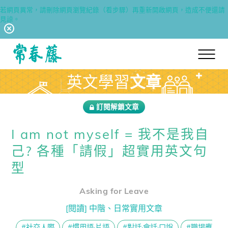
若網頁異常，請刪除網頁瀏覽紀錄（看步驟）再重新開啟網頁，造成不便還請
見諒。
回常春藤首頁
英文學習
文章
訂閱解鎖文章
I am not myself = 我不是我自
己? 各種「請假」超實用英文句
型
Asking for Leave
[閱讀] 中階、日常實用文章
#社交人際
#慣用語·片語
#對話·會話·口說
#職場應