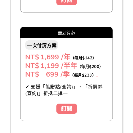
最划算👍
一次付清方案
NT$
1,699 /年
（每月$142）
NT$
1,199 /半年
（每月$200）
NT$ 699 /季
（每月$233）
（推薦👍）
✔ 支援「熊贈點(查詢)」、「折價券
(查詢)」折抵二擇一
訂閱