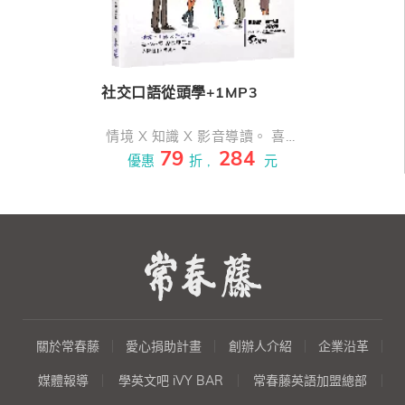
社交口語從頭學+1MP3
情境 X 知識 X 影音導讀。 喜、
79
284
怒、哀、樂隨興表達，人際關係
優惠
折 ,
元
溝通不卡關！ 口語從頭學，流暢
說出想說的英語。 從這本書出
發，培養快速掌握人際溝通的技
巧！
關於常春藤
愛心捐助計畫
創辦人介紹
企業沿革
媒體報導
學英文吧 iVY BAR
常春藤英語加盟總部