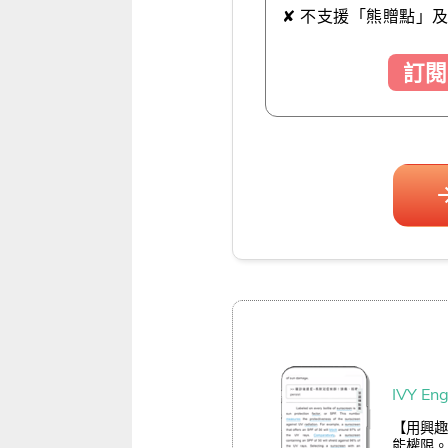
✘ 不支援「熊贈點」
訂閱
IVY E
【用興趣學
能權限。