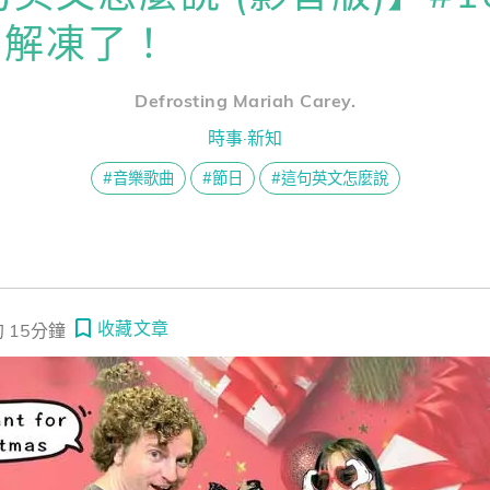
熊贈點回饋辦法
莉解凍了！
odcast 這句英文怎麼說 (影音版)】#282 這是一個不公平的比賽！
普+運動英文】球碰到鋼索了嗎？解密 FIFA 智慧足球判定！看世界盃爭議學 
Defrosting Mariah Carey.
解鎖文章
一次過！
時事·新知
#音樂歌曲
#節日
#這句英文怎麼說
習區
收藏文章
 15分鐘