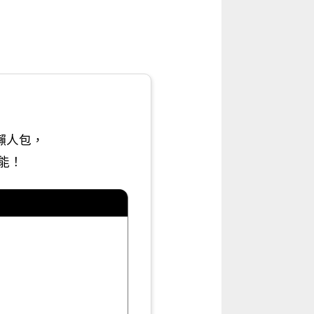
懶人包，
能！
）