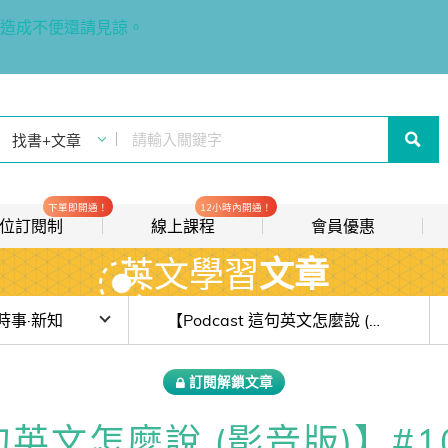
造成不便還請見諒。
下單即開通！
12小時內開通！
t 數位訂閱制
線上課程
會員優惠
英文學習
文章
線上影音課程
歡迎加入常春藤
new
會員推薦分潤計畫
new
目前位於:
時事·新知
【Podcast 這句英文怎麼說 (影音版)】#10 聖誕歌曲特輯：瑪麗亞凱莉解凍了！
我的音檔收聽櫃
new
步上海開唱卻被喊卡：這場風波教你搞懂 court、snub、retaliation
訂閱解鎖文章
會員限定活動
人性的顏色：《與白痴為伍》 的溝通智慧
這句英文怎麼說 (影音版)】#
會員升等辦法
「宏福苑」大火國際報導：blaze、engulf、manslaughter 關鍵字解析