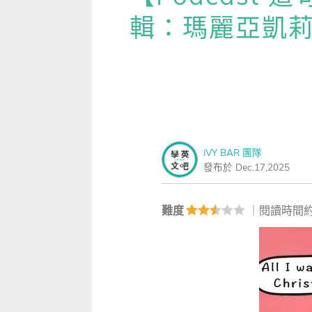
雜誌
IVY Engrest 數位訂閱制
｜
長訂 / 當期 / 過刊
專屬閱讀區
輯：瑪麗亞凱
[閱讀] 中階、日常實用文章
【P
升學考試
線上課程
解析英語（英檢中級→中高級）
｜
會考 / 學測
我的收藏文章
TOEIC 多益 750 輕鬆過
【科
多益・雅思
APP學習
生活英語（英檢初級→中級）
國中（閱讀素養．會考題庫）
更多 Premium 
GEPT 全民英檢，聽/說/讀/寫
GEPT全民英檢
升大學系列（新課綱適用）
TOEIC 新制多益
我的學習設定 / 記錄
寫作·題型攻略
職場進修
升科大四技大專系列
TOEIC Bridge多益普級
初級全民英檢
每日 Quiz 複習區
職場·商務應用
iVY BAR 團隊
兒童
大專院校系列
IELTS 雅思
中級全民英檢
桌曆．月曆．行事曆
｜
啟蒙～國小
單字收藏 / 小考複
發布於 Dec.17,2025
[閱讀] 高階、進階閱讀
Aptis 普思
中高級全民英檢
英語學習法
0～3歲
我的訂閱·推播設定
見證心得·考情分享
難度
｜閱讀時間約
軍檢系列
全民英檢實力養成
英語從頭學（英語輕鬆學）系列
3～6歲
訂閱制更新月誌
發音．聽力．口說．會話
低年級（7-8歲）
訂閱讀者回饋宣言
單字．片語．辭典
中年級（9-10歲）
文法．句型．克漏字
高年級以上（11-15歲）