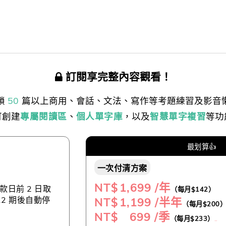
訂閱享完整內容觀看！
鎖
50
篇以上商用、會話、文法、寫作等考題練習及影音
可創建
專屬閱讀區
、
個人單字庫
，以及
智慧單字複習
等功
最划算👍
一次付清方案
NT$
1,699 /年
日前 2 日取
（每月$142）
NT$
1,199 /半年
12 期後自動停
（每月$200
NT$ 699 /季
（每月$233）
（推薦👍）