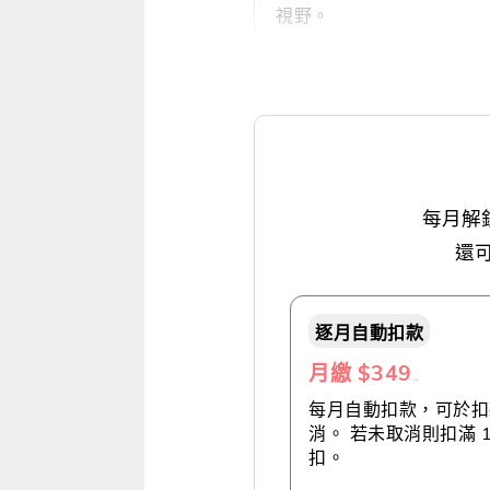
視野。
每月解
還
逐月自動扣款
月繳 $349
（推薦👍）
每月自動扣款，可於扣款
消。 若未取消則扣滿 
扣。