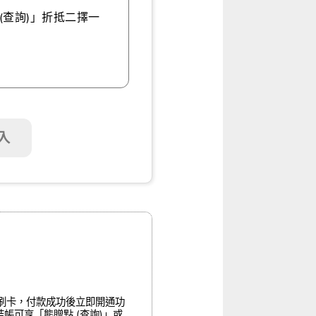
(查詢)」折抵二擇一
入
僅支援線上刷卡，付款成功後立即開通功
帳可享「熊贈點 (查詢)」或