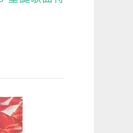
[閱讀] 入門·生活會話
[閱讀] 中階、日常實用文章
VAR、sensor 等實用新聞英文
TOEIC 多益 750 輕鬆過
GEPT 全民英檢，聽/說/讀/寫一次過！
寫作·題型攻略
職場·商務應用
[閱讀] 高階、進階閱讀
見證心得·考情分享