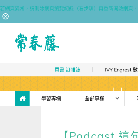
若網頁異常，請刪除網頁瀏覽紀錄（看步驟）再重新開啟網頁，
回常春藤首頁
買書·訂雜誌
IVY Engres
熱銷排行
｜
最多人買
數位訂閱制介紹
限時優惠
｜
省最多
hot
數位訂閱制-新手攻略
目前位於:
學習專欄
全部專欄
團體採購
｜
企業 / 補習班
hot
訂閱方案
時事·新知
濱崎
出版品總覽
我的閱讀區
單字·俚語·用法
解讀
【Podcast 
數位學習
｜
數位訂閱 / 線上課程
高效學習計畫表
hot
[閱讀] 入門·生活會話
香港