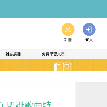
註冊
登入
查看我的購物車
雜誌廣播
免費學習文章
購物車
0
商品
高效學習計畫表
熱門文章主題
雜誌線上廣播
hashtag 標籤索引
解析英語廣播
文章分類
生活英語廣播
時事·新知
10 聖誕歌曲特
單字·俚語·用法