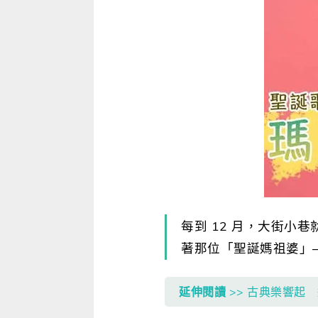
寫作．翻譯．閱讀
商用．新聞英文
多元選修
每到 12 月，大街小巷就會
著那位「聖誕媽祖婆」—瑪
延伸閱讀
>> 古典樂響起 運動更