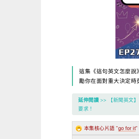
寫作．翻譯．閱讀
商用．新聞英文
多元選修
這集《這句英文怎麼說》由
勵你在面對重大決定時
延伸閱讀
>> 【新聞英文
要求！
本集核心片語 "
go for it
"