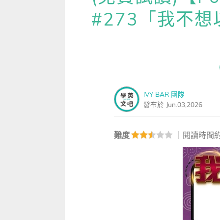
雜誌
IVY Engrest 數位訂閱制
｜
長訂 / 當期 / 過刊
專屬閱讀區
#273「我不
[閱讀] 中階、日常實用文章
【P
升學考試
線上課程
解析英語（英檢中級→中高級）
｜
會考 / 學測
我的收藏文章
TOEIC 多益 750 輕鬆過
【科
多益・雅思
APP學習
生活英語（英檢初級→中級）
國中（閱讀素養．會考題庫）
更多 Premium 
GEPT 全民英檢，聽/說/讀/寫
GEPT全民英檢
升大學系列（新課綱適用）
TOEIC 新制多益
我的學習設定 / 記錄
寫作·題型攻略
職場進修
升科大四技大專系列
TOEIC Bridge多益普級
初級全民英檢
每日 Quiz 複習區
iVY BAR 團隊
職場·商務應用
發布於 Jun.03,2026
兒童
大專院校系列
IELTS 雅思
中級全民英檢
桌曆．月曆．行事曆
｜
啟蒙～國小
單字收藏 / 小考複
[閱讀] 高階、進階閱讀
Aptis 普思
中高級全民英檢
英語學習法
0～3歲
我的訂閱·推播設定
難度
｜閱讀時間約
見證心得·考情分享
軍檢系列
全民英檢實力養成
英語從頭學（英語輕鬆學）系列
3～6歲
訂閱制更新月誌
發音．聽力．口說．會話
低年級（7-8歲）
訂閱讀者回饋宣言
單字．片語．辭典
中年級（9-10歲）
文法．句型．克漏字
高年級以上（11-15歲）