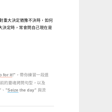
在面對重大決定猶豫不決時，如何
做大決定時，常會問自己現在是
 for it
!"
，帶你練習一段道
前的靈魂拷問句型，以及
"
、
"
Seize
the day"
與流