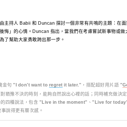
人 Babii 和 Duncan 探討一個非常有共鳴的主題：
後悔」的心情。Duncan 指出，當我們在考慮嘗試新事物或
為了幫助大家勇敢跨出那一步。
魂金句
"I don't want to
regret
it later."
，搭配超好用片語
"
Go
面對猶豫不決的時刻，能夠自然說出心裡的話；同時補充做決定
學的四種說法，包含
"Live in the moment"
、
"Live for today
故事說得更有層次感。