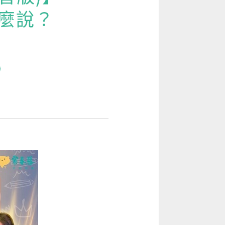
[閱讀] 入門·生活會話
怎麼說？
[閱讀] 中階、日常實用文章
VAR、sensor 等實用新聞英文
TOEIC 多益 750 輕鬆過
GEPT 全民英檢，聽/說/讀/寫一次過！
寫作·題型攻略
職場·商務應用
[閱讀] 高階、進階閱讀
見證心得·考情分享