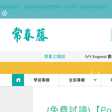
若網頁異常，請刪除網頁瀏覽紀錄（看步驟）再重新開啟網頁，
回常春藤首頁
買書·訂雜誌
IVY Engres
熱銷排行
｜
最多人買
數位訂閱制介紹
限時優惠
｜
省最多
hot
數位訂閱制-新手攻略
目前位於:
學習專欄
全部專欄
團體採購
｜
企業 / 補習班
hot
訂閱方案
時事·新知
濱崎
出版品總覽
我的閱讀區
單字·俚語·用法
解讀
(免費試讀)【Po
數位學習
｜
數位訂閱 / 線上課程
高效學習計畫表
hot
[閱讀] 入門·生活會話
香港