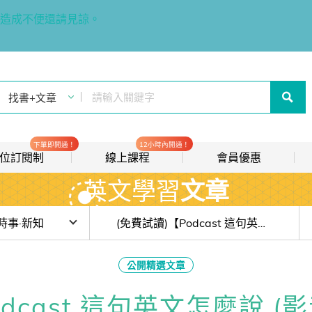
造成不便還請見諒。
下單即開通！
12小時內開通！
t 數位訂閱制
線上課程
會員優惠
英文學習
文章
線上影音課程
歡迎加入常春藤
new
會員推薦分潤計畫
new
目前位於:
時事·新知
(免費試讀)【Podcast 這句英文怎麼說 (影音版)】#273「我不想以後再來後悔」這句英文怎麼說？
我的音檔收聽櫃
new
步上海開唱卻被喊卡：這場風波教你搞懂 court、snub、retaliation
公開精選文章
會員限定活動
人性的顏色：《與白痴為伍》 的溝通智慧
dcast 這句英文怎麼說 (
會員升等辦法
「宏福苑」大火國際報導：blaze、engulf、manslaughter 關鍵字解析