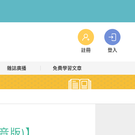
註冊
登入
查看我的購物車
雜誌廣播
免費學習文章
購物車
0
商品
高效學習計畫表
熱門文章主題
雜誌線上廣播
hashtag 標籤索引
解析英語廣播
文章分類
生活英語廣播
時事·新知
影音版)】
單字·俚語·用法