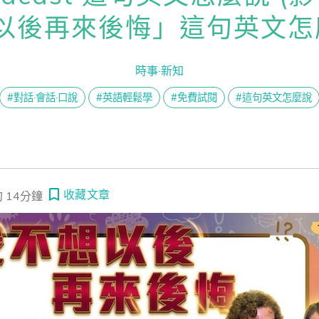
熊贈點回饋辦法
想以後再來後悔」這句英文
odcast 這句英文怎麼說 (影音版)】#282 這是一個不公平的比賽！
普+運動英文】球碰到鋼索了嗎？解密 FIFA 智慧足球判定！看世界盃爭議學 
時事·新知
解鎖文章
一次過！
#對話·會話·口說
#英語輕鬆學
#免費試閱
#這句英文怎麼說
習區
收藏文章
 14分鐘