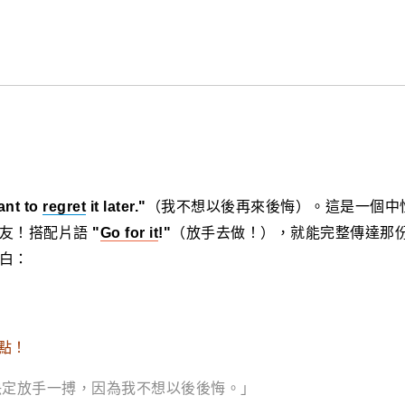
ant to
regret
it later."
（我不想以後再來後悔）。這是一個中
朋友！搭配片語
"
Go for it
!"
（放手去做！），就能完整傳達那
白：
點！
決定放手一搏，因為我不想以後後悔。」