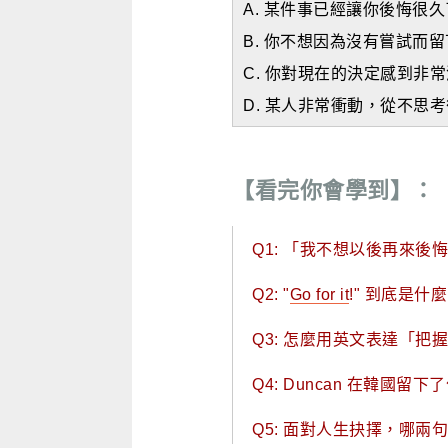
A. 某件事已經讓你後悔很久
B. 你不想因為沒有嘗試而
C. 你對現在的決定感到非
D. 某人非常衝動，從不思
【看完你會學到】：
Q1: 「我不想以後再來後
Q2: "
Go for it
!" 到底是
Q3: 怎麼用英文表達「
Q4: Duncan 在韓國
Q5: 面對人生抉擇，哪