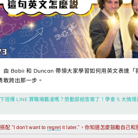
 Babii 和 Duncan 帶領大家學習如何用英文表
勇敢跨出那一步。
】下班傳 LINE 算職場霸凌嗎？勞動部給答案了！學會 5 大
 搭配 "I don't want to
regret
it later."，你知道怎麼鼓勵