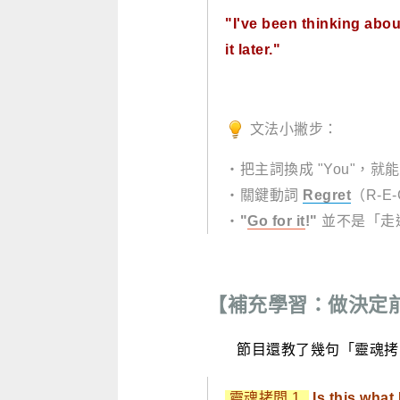
"I've been thinking about
it later."
文法小撇步：
・把主詞換成 "You"，
・關鍵動詞
Regret
（R-E
・
"
Go for it
!"
並不是「走
【補充學習：做決定
節目還教了幾句「靈魂拷問
靈魂拷問 1.
Is this what 