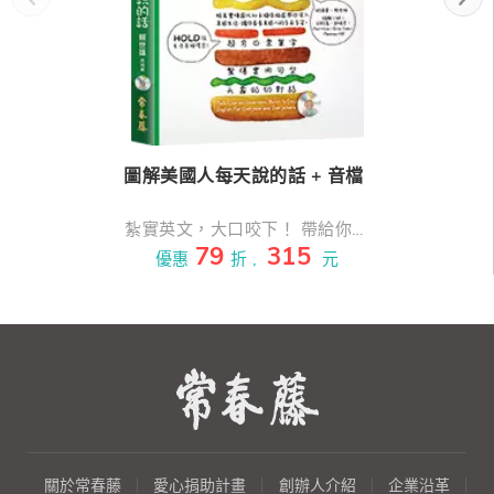
圖解美國人每天說的話 + 音檔
紮實英文，大口咬下！ 帶給你閱
79
315
讀、聽力、口說的多方饗宴！！
優惠
折 ,
元
有夠簡單！十分淺顯！！超級輕
鬆！！！ 一本讓你擁有綺麗好心
情的英語學習書，配合循序漸進
的「點、線、面」與「閱讀、聽
力、口說」學習方式，翻開這本
書，不只心情變美麗，英文也進
步了～
關於常春藤
愛心捐助計畫
創辦人介紹
企業沿革