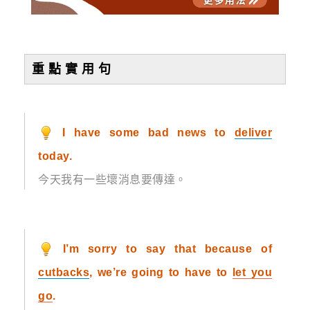
重 點 實 用 句
I have some bad news to
deliver
today.
今天我有一些壞消息要傳達。
I’m sorry to say that because of
cutbacks
, we’re going to have to
let you
go
.