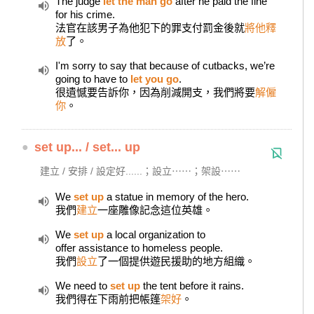
The judge
let the man go
after he paid the fine
for his crime.
法官在該男子為他犯下的罪支付罰金後就
將他釋
放
了。
I'm sorry to say that because of cutbacks, we’re
going to have to
let you go
.
很遺憾要告訴你，因為削減開支，我們將要
解僱
你
。
●
set up... / set... up
建立 / 安排 / 設定好......；設立⋯⋯；架設⋯⋯
We
set up
a statue in memory of the hero.
我們
建立
一座雕像記念這位英雄。
We
set up
a local organization to
offer assistance to homeless people.
我們
設立
了一個提供遊民援助的地方組織。
We need to
set up
the tent before it rains.
我們得在下雨前把帳篷
架好
。