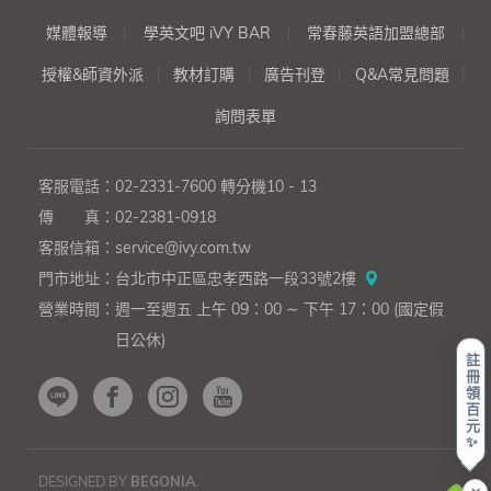
媒體報導
學英文吧 iVY BAR
常春藤英語加盟總部
授權&師資外派
教材訂購
廣告刊登
Q&A常見問題
詢問表單
客服電話：
02-2331-7600
轉分機10 - 13
傳 真：
02-2381-0918
客服信箱：
service@ivy.com.tw
門市地址：
台北市中正區忠孝西路一段33號2樓
營業時間：
週一至週五 上午 09：00 ∼ 下午 17：00 (國定假
日公休)
註
冊
領
百
元
✨
DESIGNED BY
BEGONIA
.