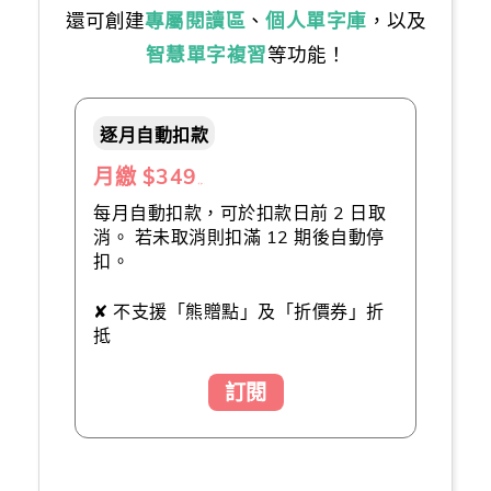
還可創建
專屬閱讀區
、
個人單字庫
，以及
智慧單字複習
等功能！
逐月自動扣款
月繳 $349
（推薦👍）
每月自動扣款，可於扣款日前 2 日取
消。 若未取消則扣滿 12 期後自動停
扣。
✘ 不支援「熊贈點」及「折價券」折
抵
訂閱