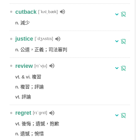
●
cutback
[ˋkʌt͵bæk]
n. 減少
●
justice
[ˋdʒʌstɪs]
n. 公道，正義；司法審判
●
review
[rɪˋvju]
vt. & vi. 複習
n. 複習；評論
vt. 評論
●
regret
[rɪˋgrɛt]
vt. 後悔；遺憾，抱歉
n. 遺憾；惋惜