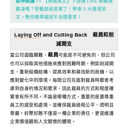
延伸閱讀
>> 【新聞英文】下班傳 LINE 算職場
霸凌嗎？勞動部給答案了！學會 5 大情境英
文，教你精準描述不合理要求！
Laying Off
and Cutting Back 裁員和削
減開支
裁員
當公司面臨艱難，
可能是不可避免的，但公司
也可以採取其他措施來應對困難時期，例如削減開
支、重新組織結構、提高效率和尋找新的商機，以
應對變化中的環境。每間公司在面對裁員時都會考
慮到自身的情況和需求，因此裁員的方式和程度確
實會有所不同。不論是哪種方式，重要的是要尊重
員工的感受和處境，並確保裁員過程公平、透明且
尊嚴。好聚好散不僅是一種企業的責任，更是維護
企業價值觀和人文關懷的體現。