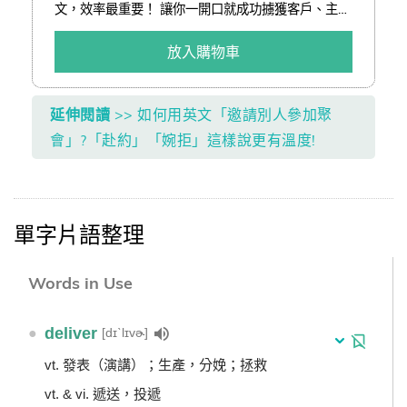
文，效率最重要！ 讓你一開口就成功擄獲客戶、主管
的心！ 獨家！買1送1！買紙本書送電子書！ 【購買
前提醒】書本內電子書序號兌換期限至2026年底，
放入購物車
購買後請盡快兌換。謝謝。
延伸閱讀
>> 如何用英文「邀請別人參加聚
會」?「赴約」「婉拒」這樣說更有溫度!
單字片語整理
Words in Use
●
deliver
[dɪˋlɪvɚ]
vt. 發表（演講）；生產，分娩；拯救
vt. & vi. 遞送，投遞