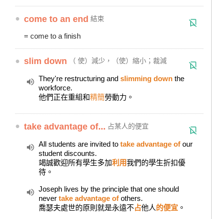
●
come to an end
結束
= come to a finish
●
slim down
（ 使）減少，（使）縮小；裁減
They're restructuring and
slimming down
the
workforce.
他們正在重組和
精簡
勞動力。
●
take advantage of...
占某人的便宜
All students are invited to
take advantage of
our
student discounts.
竭誠歡迎所有學生多加
利用
我們的學生折扣優
待。
Joseph lives by the principle that one should
never
take advantage of
others.
喬瑟夫處世的原則就是永遠不
占
他人
的便宜
。