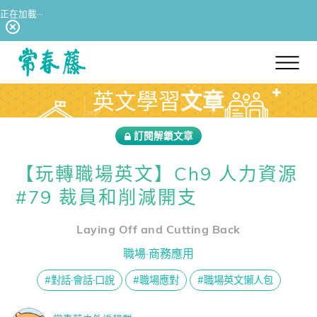
正在加載···
回常春藤首頁
英文學習
文章
訂閱解鎖文章
【玩轉職場英文】Ch9 人力資源
#79 裁員和削減開支
Laying Off and Cutting Back
職場·商務應用
#對話·會話·口說
#職場應對
#職場英文懶人包