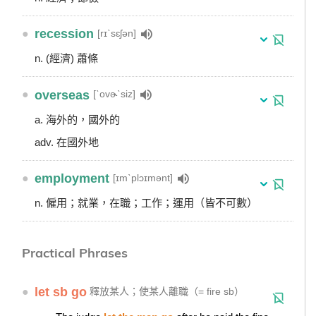
●
recession
[rɪˋsɛʃən]
n. (經濟) 蕭條
●
overseas
[ˋovɚˋsiz]
a. 海外的，國外的
adv. 在國外地
●
employment
[ɪmˋplɔɪmənt]
n. 僱用；就業，在職；工作；運用（皆不可數）
Practical Phrases
●
let sb go
釋放某人；使某人離職（= fire sb）