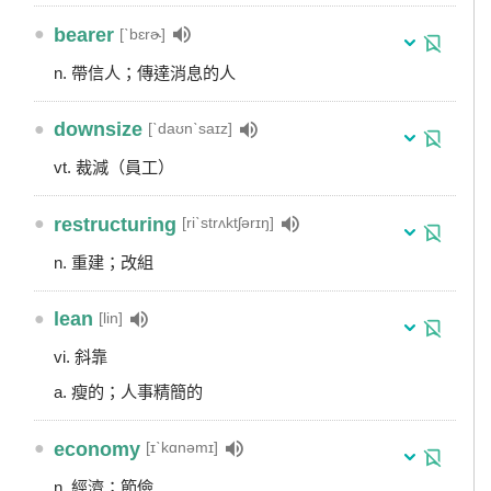
●
bearer
[ˋbɛrɚ]
n. 帶信人；傳達消息的人
●
downsize
[ˋdaʊnˋsaɪz]
vt. 裁減（員工）
●
restructuring
[riˋstrʌktʃərɪŋ]
n. 重建；改組
●
lean
[lin]
vi. 斜靠
a. 瘦的；人事精簡的
●
economy
[ɪˋkɑnəmɪ]
n. 經濟；節儉