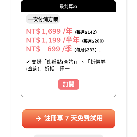
最划算👍
一次付清方案
NT$
1,699 /年
（每月$142）
NT$
1,199 /半年
（每月$200）
NT$ 699 /季
（每月$233）
（推薦👍）
✔ 支援「熊贈點(查詢)」、「折價券
(查詢)」折抵二擇一
訂閱
註冊享 7 天免費試用