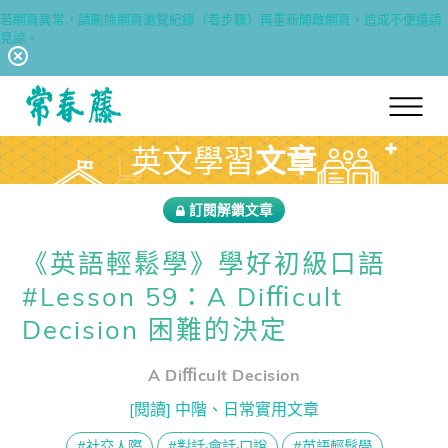
若網頁異常，請刪除網頁瀏覽紀錄（看步驟）再重新開啟網頁，造成不便還請
見諒。
回常春藤首頁
英文學習
文章
訂閱解鎖文章
《英語輕鬆學》學好初級口語
#Lesson 59：A Diﬃcult
Decision 困難的決定
A Diﬃcult Decision
[閱讀] 中階、日常實用文章
#社交人際
#對話·會話·口說
#英語輕鬆學