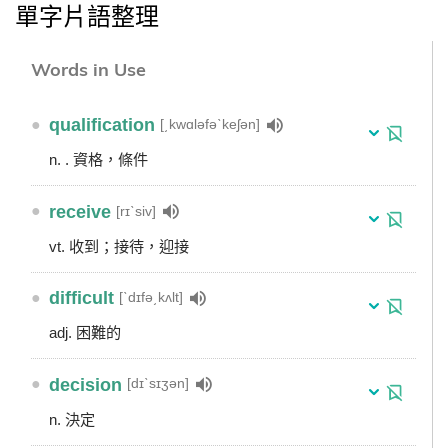
單字片語整理
Words in Use
●
qualification
[͵kwɑləfəˋkeʃən]
n. . 資格，條件
●
receive
[rɪˋsiv]
vt. 收到；接待，迎接
●
difficult
[ˋdɪfə͵kʌlt]
adj. 困難的
●
decision
[dɪˋsɪʒən]
n. 決定