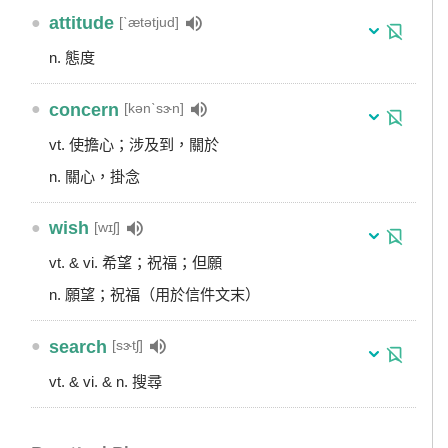
●
attitude
[ˋætətjud]
n. 態度
●
concern
[kənˋsɝn]
vt. 使擔心；涉及到，關於
n. 關心，掛念
●
wish
[wɪʃ]
vt. & vi. 希望；祝福；但願
n. 願望；祝福（用於信件文末）
●
search
[sɝtʃ]
vt. & vi. & n. 搜尋