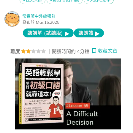
常春藤中外編輯群
發布於 Mar.15,2025
聽講解 (試聽版)
聽朗讀
收藏文章
難度
｜閱讀時間約 4分鐘