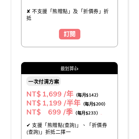
✘ 不支援「熊贈點」及「折價券」折
抵
訂閱
最划算👍
一次付清方案
NT$
1,699 /年
（每月$142）
NT$
1,199 /半年
（每月$200）
NT$ 699 /季
（每月$233）
（推薦👍）
✔ 支援「熊贈點(查詢)」、「折價券
(查詢)」折抵二擇一