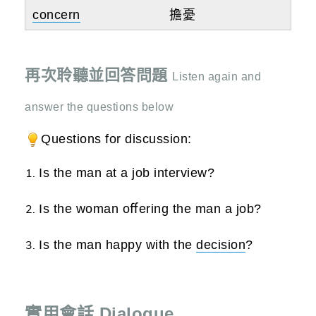
concern
擔憂
再次聆聽並回答問題
Listen again and
answer the questions below
Questions for discussion:
Is the man at a job interview?
Is the woman oﬀering the man a job?
Is the man happy with the
decision
?
實用會話 Dialogue