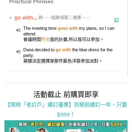
Practical Phrases
●
go with...
與⋯⋯協調/搭配；選擇⋯⋯
The meeting time
goes with
my plans, so I can
attend.
會議時間
符合
我的計畫,所以我可以參加。
Dana decided to
go with
the blue dress for the
party.
黛娜決定選擇穿那件藍色洋裝參加派對。
活動截止 前購買即享
【限時「老訂戶」續訂優惠】到期前續訂一年，只要
$999！