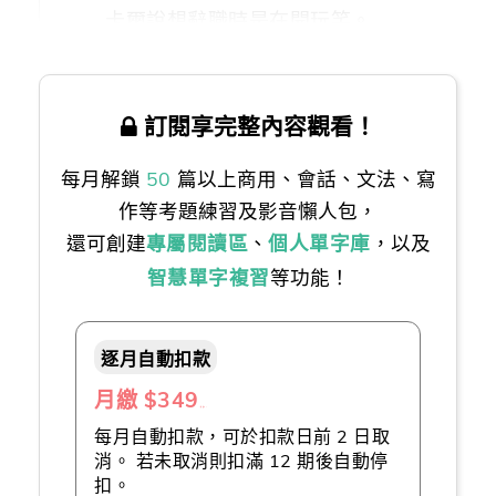
卡爾說想辭職時是在開玩笑。
訂閱享完整內容觀看！
每月解鎖
50
篇以上商用、會話、文法、寫
作等考題練習及影音懶人包，
還可創建
專屬閱讀區
、
個人單字庫
，以及
智慧單字複習
等功能！
逐月自動扣款
月繳 $349
（推薦👍）
每月自動扣款，可於扣款日前 2 日取
消。 若未取消則扣滿 12 期後自動停
扣。