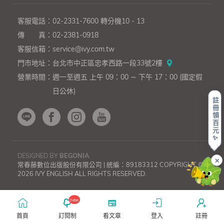
客服電話：
02-2331-7600
轉分機10 - 13
傳 真：
02-2381-0918
客服信箱：
service@ivy.com.tw
門市地址：
台北市中正區忠孝西路一段33號2樓
營業時間：
週一至週五 上午 09：00 ∼ 下午 17：00 (國定假
日公休)
註
冊
領
百
元
✨
DESIGNED BY
BEGONIA
.
✕
常春藤數位出版股份有限公司 | 統編：89183312 COPYRIGHT ©
2026 IVY ENGLISH ALL RIGHTS RESERVED.
上一則
下一則
《英
《英
語
語
new
輕
輕
鬆
鬆
首頁
訂閱制
看文章
登入
註冊