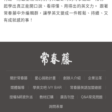
起學出真正能開口說、看得懂、用得出的英文力。 跟著
常春藤中外編輯群，讓學英文變成一件輕鬆、持續、又
有成就感的事！
關於常春藤
愛心捐助計畫
創辦人介紹
企業沿革
媒體報導
學英文吧 iVY BAR
常春藤英語加盟總部
授權&師資外派
教材訂購
廣告刊登
Q&A常見問題
詢問表單