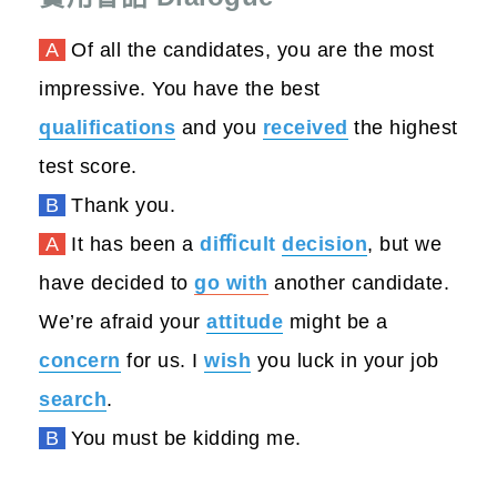
A
Of all the candidates, you are the most
impressive. You have the best
qualifications
and you
received
the highest
test score.
B
Thank you.
A
It has been a
diﬃcult
decision
, but we
have decided to
go with
another candidate.
We’re afraid your
attitude
might be a
concern
for us. I
wish
you luck in your job
search
.
B
You must be kidding me.