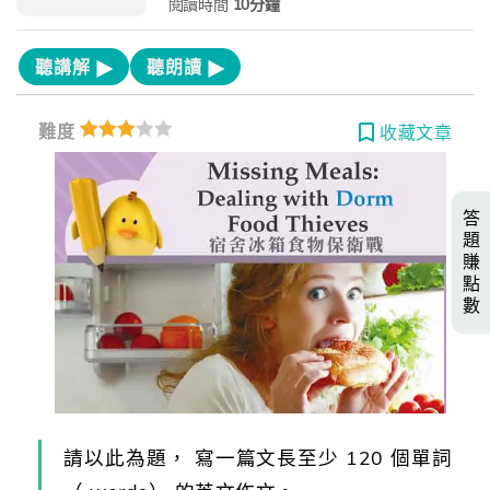
閱讀時間
10分鐘
聽講解
聽朗讀
難度
收藏文章
答
題
賺
點
數
請以此為題， 寫一篇文長至少 120 個單詞