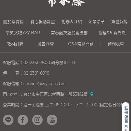
關於常春藤
愛心捐助計畫
創辦人介紹
企業沿革
媒體報導
學英文吧 iVY BAR
常春藤英語加盟總部
授權&師資外派
教材訂購
廣告刊登
Q&A常見問題
詢問表單
客服電話：
02-2331-7600
轉分機10 - 13
傳 真：
02-2381-0918
客服信箱：
service@ivy.com.tw
門市地址：
台北市中正區忠孝西路一段33號2樓
營業時間：
週一至週五 上午 09：00 ∼ 下午 17：00 (國定假日公休)
註
冊
領
百
元
✨