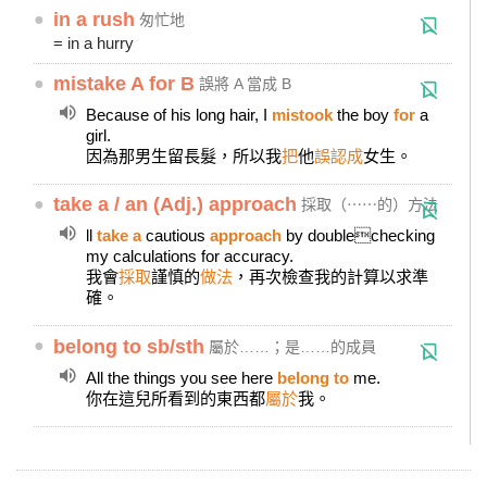
●
in a rush
匆忙地
= in a hurry
●
mistake A for B
誤將 A 當成 B
Because of his long hair, I
mistook
the boy
for
a
girl.
因為那男生留長髮，所以我
把
他
誤認成
女生。
●
take a / an (Adj.) approach
採取（⋯⋯的）方法
ll
take a
cautious
approach
by doublechecking
my calculations for accuracy.
我會
採取
謹慎的
做法
，再次檢查我的計算以求準
確。
●
belong to sb/sth
屬於……；是……的成員
All the things you see here
belong to
me.
你在這兒所看到的東西都
屬於
我。