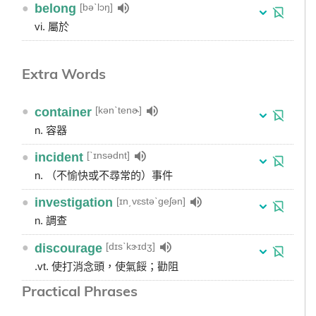
[bəˋlɔŋ]
●
belong
vi. 屬於
Extra Words
[kənˋtenɚ]
●
container
n. 容器
[ˋɪnsədnt]
●
incident
n. （不愉快或不尋常的）事件
[ɪn͵vɛstəˋgeʃən]
●
investigation
n. 調查
[dɪsˋkɝɪdʒ]
●
discourage
.vt. 使打消念頭，使氣餒；勸阻
Practical Phrases