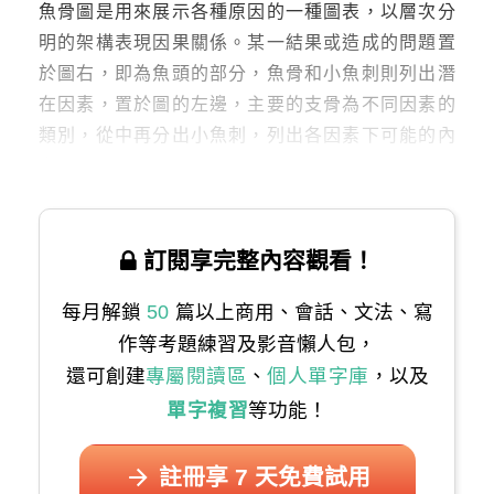
魚骨圖是用來展示各種原因的一種圖表，以層次分
明的架構表現因果關係。某一結果或造成的問題置
於圖右，即為魚頭的部分，魚骨和小魚刺則列出潛
在因素，置於圖的左邊，主要的支骨為不同因素的
類別，從中再分出小魚刺，列出各因素下可能的內
容。
訂閱享完整內容觀看！
每月解鎖
50
篇以上商用、會話、文法、寫
作等考題練習及影音懶人包，
還可創建
專屬閱讀區
、
個人單字庫
，以及
單字複習
等功能！
註冊享 7 天免費試用