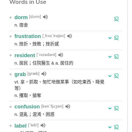
Words in Use
[dɔrm]
●
dorm
n. 宿舍
[͵frʌsˋtreʃən]
●
frustration
n. 挫折，挫敗；挫折感
[ˋrɛzədənt]
●
resident
n. 居民；住院醫生 & a. 居住的
[græb]
●
grab
vt. 拿，抓取、匆忙地做某事（如吃東西、睡覺
等）
n. 攫取，搶奪
[kənˋfjuʒən]
●
confusion
n. 混亂；混淆，困惑
[ˋleb!]
●
label