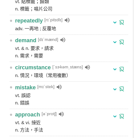
vt. 貼標籤；歸類
n. 標籤；唱片公司
[rɪˋpitɪdlɪ]
●
repeatedly
adv. 一再地 ; 反覆地
[dɪˋmænd]
●
demand
vt. & n. 要求，請求
n. 需求，需要
[ˋsɝkəm͵stæns]
●
circumstance
n. 情況，環境（常用複數）
[mɪˋstek]
●
mistake
vt. 誤認
n. 錯誤
[əˋprotʃ]
●
approach
vt. & vi. 接近
n. 方法，手法