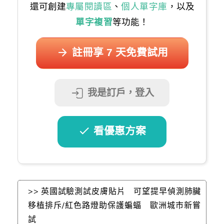
還可創建
專屬閱讀區
、
個人單字庫
，以及
單字複習
等功能！
註冊享 7 天免費試用
我是訂戶，登入
看優惠方案
>> 英國試驗測試皮膚貼片 可望提早偵測肺臟
移植排斥/紅色路燈助保護蝙蝠 歐洲城市新嘗
試