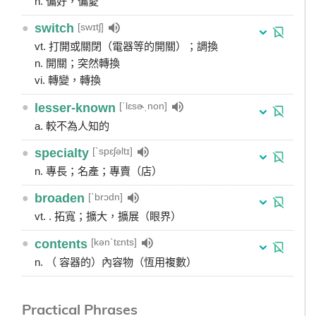
n. 偏好，偏愛
[swɪtʃ]
●
switch
vt. 打開或關閉（電器等的開關）；調換
n. 開關；突然轉換
vi. 轉變，轉換
[ˈlɛsɚˌnon]
●
lesser-known
a. 較不為人知的
[ˋspɛʃəltɪ]
●
specialty
n. 專長；名產；專賣（店）
[ˋbrɔdn]
●
broaden
vt. . 拓寬；擴大，擴展（眼界）
[kənˋtɛnts]
●
contents
n. （ 容器的）內容物（恆用複數）
Practical Phrases