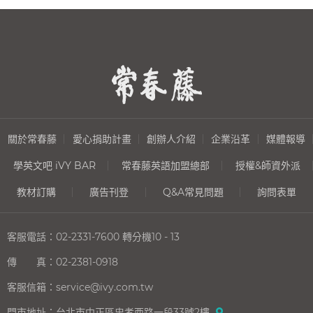
關於常春藤
愛心捐助計畫
創辦人介紹
企業沿革
媒體報導
學英文吧 iVY BAR
常春藤英語加盟總部
授權&師資外派
教材訂購
廣告刊登
Q&A常見問題
詢問表單
客服電話：
02-2331-7600
轉分機10 - 13
傳 真：
02-2381-0918
客服信箱：
service@ivy.com.tw
門市地址：
台北市中正區忠孝西路一段33號2樓