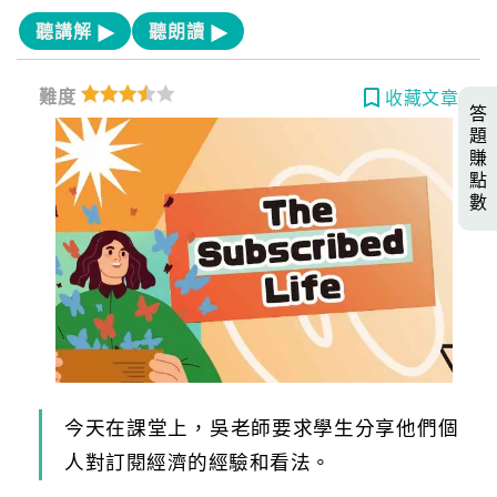
聽講解
聽朗讀
難度
收藏文章
答
題
賺
點
數
今天在課堂上，吳老師要求學生分享他們個
人對訂閱經濟的經驗和看法。