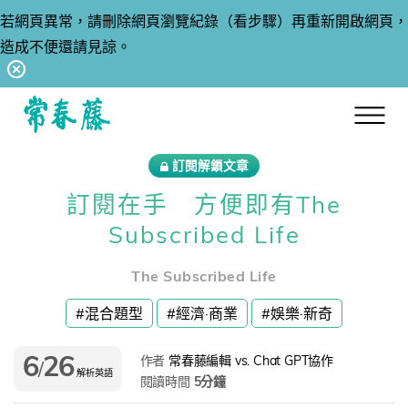
若網頁異常，請刪除網頁瀏覽紀錄（看步驟）再重新開啟網頁，
造成不便還請見諒。
回常春藤首頁
訂閱解鎖文章
訂閱在手 方便即有The
Subscribed Life
The Subscribed Life
#混合題型
#經濟·商業
#娛樂·新奇
6
26
作者
常春藤編輯 vs. Chat GPT協作
/
解析英語
閱讀時間
5分鐘