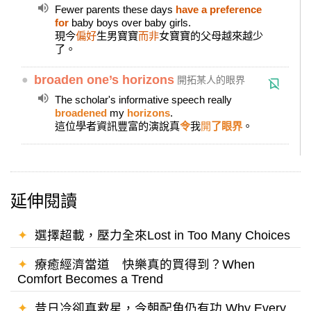
Fewer parents these days
have a preference
for
baby boys over baby girls.
現今
偏好
生男寶寶
而非
女寶寶的父母越來越少
了。
●
broaden one’s horizons
開拓某人的眼界
The scholar's informative speech really
broadened
my
horizons
.
這位學者資訊豐富的演說真
令
我
開
了眼界
。
延伸閱讀
✦
選擇超載，壓力全來Lost in Too Many Choices
✦
療癒經濟當道 快樂真的買得到？When
Comfort Becomes a Trend
✦
昔日冷卻真救星，今朝配角仍有功 Why Every