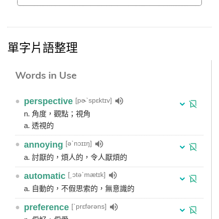
單字片語整理
Words in Use
[pɚˋspɛktɪv]
●
perspective
n. 角度，觀點；視角
a. 透視的
[əˋnɔɪɪŋ]
●
annoying
a. 討厭的，煩人的，令人厭煩的
[͵ɔtəˋmætɪk]
●
automatic
a. 自動的，不假思索的，無意識的
[ˋprɛfərəns]
●
preference