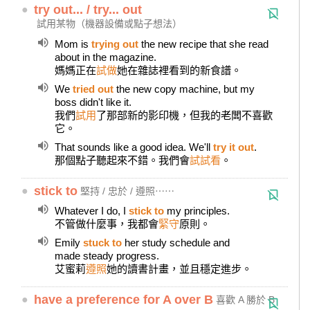
●
try out... / try... out
試用某物（機器設備或點子想法）
Mom is
trying out
the new recipe that she read
about in the magazine.
媽媽正在
試做
她在雜誌裡看到的新食譜。
We
tried out
the new copy machine, but my
boss didn't like it.
我們
試用
了那部新的影印機，但我的老闆不喜歡
它。
That sounds like a good idea. We'll
try it out
.
那個點子聽起來不錯。我們會
試試看
。
●
stick to
堅持 / 忠於 / 遵照⋯⋯
Whatever I do, I
stick to
my principles.
不管做什麼事，我都會
緊守
原則。
Emily
stuck to
her study schedule and
made steady progress.
艾蜜莉
遵照
她的讀書計畫，並且穩定進步。
●
have a preference for A over B
喜歡 A 勝於 B