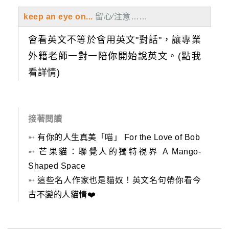
keep an eye on...
留心∕注意……
會看英文不等於會用英文"對話"，讓專業
外籍老師一對一陪你開始說英文。(點我
看詳情)
接著閱讀
➸
有你的人生真美「喵」 For the Love of Bob
➸
芒果貓：聯覺人的獨特視界 A Mango-
Shaped Space
➸
這些名人作家也是貓奴！英文名句帶你看今
古不變的人貓情❤️