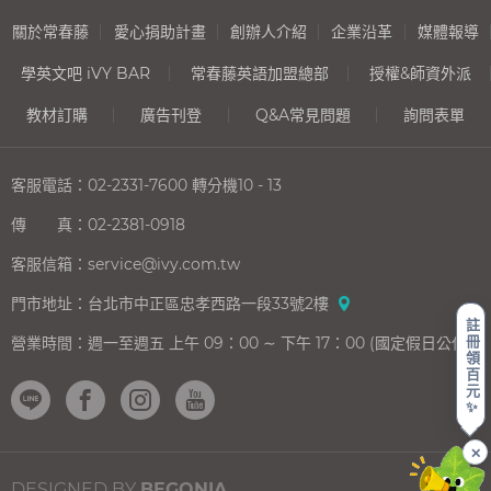
關於常春藤
愛心捐助計畫
創辦人介紹
企業沿革
媒體報導
學英文吧 iVY BAR
常春藤英語加盟總部
授權&師資外派
教材訂購
廣告刊登
Q&A常見問題
詢問表單
客服電話：
02-2331-7600
轉分機10 - 13
傳 真：
02-2381-0918
客服信箱：
service@ivy.com.tw
門市地址：
台北市中正區忠孝西路一段33號2樓
註
冊
營業時間：
週一至週五 上午 09：00 ∼ 下午 17：00 (國定假日公休)
領
百
元
✨
✕
DESIGNED BY
BEGONIA
.