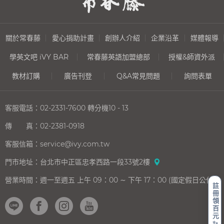
關於常春藤
愛心捐助計畫
創辦人介紹
企業沿革
媒體報導
學英文吧 iVY BAR
常春藤英語加盟總部
授權&師資外派
教材訂購
廣告刊登
Q&A常見問題
詢問表單
客服電話：
02-2331-7600
轉分機10 - 13
傳 真：
02-2381-0918
客服信箱：
service@ivy.com.tw
門市地址：
台北市中正區忠孝西路一段33號2樓
營業時間：
週一至週五 上午 09：00 ∼ 下午 17：00 (國定假日公休)
註
冊
領
百
元
✨