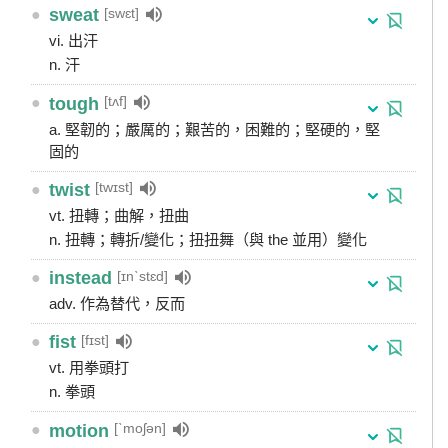
[swɛt]
●
sweat
vi. 出汗
n. 汗
[tʌf]
●
tough
a. 堅韌的；嚴厲的；艱苦的，困難的；堅硬的，堅
固的
[twɪst]
●
twist
vt. 扭轉；曲解，扭曲
n. 扭轉；轉折/變化；扭扭舞（與 the 並用）變化
[ɪnˋstɛd]
●
instead
adv. 作為替代，反而
[fɪst]
●
fist
vt. 用拳頭打
n. 拳頭
[ˋmoʃən]
●
motion