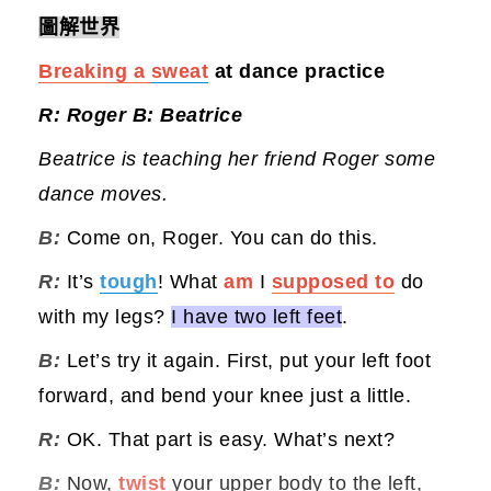
圖解世界
Breaking a
sweat
at dance practice
R: Roger B: Beatrice
Beatrice is teaching her friend Roger some
dance moves.
B:
Come on, Roger. You can do this.
R:
It’s
tough
! What
am
I
supposed to
do
with my legs?
I have two left feet
.
B:
Let’s try it again. First, put your left foot
forward, and bend your knee just a little.
R:
OK. That part is easy. What’s next?
B:
Now,
twist
your upper body to the left,