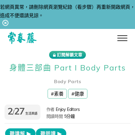
若網頁異常，請刪除網頁瀏覽紀錄（看步驟）再重新開啟網頁，
造成不便還請見諒。
回常春藤首頁
訂閱解鎖文章
身體三部曲 Part I Body Parts
Body Parts
#素養
#健康
2
27
作者
Enjoy Editors
/
生活英語
閱讀時間
5分鐘
聽講解
聽朗讀