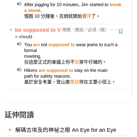
After jogging for 10 minutes, Jim started to
break
a sweat
.
慢跑 10 分鐘後，吉姆就開始
冒汗
了。
●
be supposed to V
理應／應該／必須（做）⋯⋯
= should
You
are
not
supposed to
wear jeans to such a
formal
meeting.
在這麼正式的會議上你不
該
穿牛仔褲的。
Hikers
are supposed to
stay on the main
path for safety reasons.
基於安全考量，登山客
應該
待在主要小徑上。
延伸閱讀
✦
解碼古埃及的神祕之眼 An Eye for an Eye