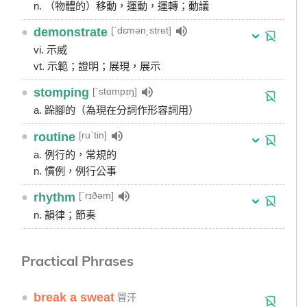
n. （物體的）移動，運動，運轉；動議
[ˋdɛmən͵stret]
●
demonstrate
vi. 示威
vt. 示範；證明；展現，展示
[ˋstɑmpɪŋ]
●
stomping
a. 跺腳的（為現在分詞作形容詞用）
[ruˋtin]
●
routine
a. 例行的，常規的
n. 慣例，例行公事
[ˋrɪðəm]
●
rhythm
n. 韻律；節奏
Practical Phrases
●
break a sweat
冒汗