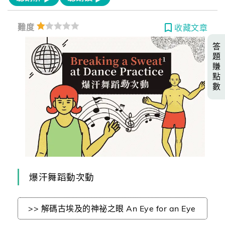
難度
收藏文章
答
題
賺
點
數
爆汗舞蹈動次動
>> 解碼古埃及的神祕之眼 An Eye for an Eye