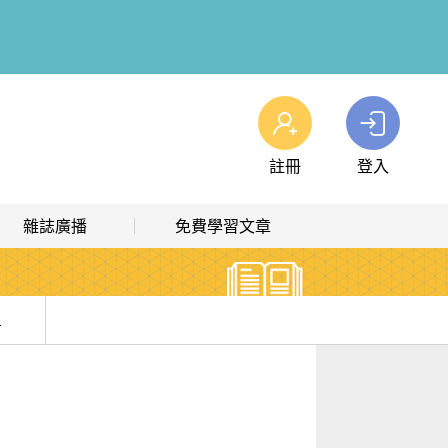
註冊
登入
查看我的購物車
雜誌廣播
免費學習文章
購物車
0
商品
高效學習計畫表
熱門文章主題
雜誌線上廣播
hashtag 標籤索引
告訴你！
解析英語廣播
文章分類
 語感的天花板
生活英語廣播
時事·新知
比圖表」的高分邏輯
！
單字·俚語·用法