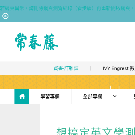
若網頁異常，請刪除網頁瀏覽紀錄（看步驟）再重新開啟網頁，
回常春藤首頁
買書·訂雜誌
IVY Engres
熱銷排行
｜
最多人買
數位訂閱制介紹
限時優惠
｜
省最多
hot
數位訂閱制-新手攻略
目前位於:
學習專欄
全部專欄
團體採購
｜
企業 / 補習班
hot
訂閱方案
時事·新知
AI
出版品總覽
我的閱讀區
單字·俚語·用法
(開
想搞定英文學
數位學習
｜
數位訂閱 / 線上課程
高效學習計畫表
hot
[閱讀] 入門·生活會話
【1