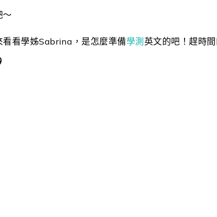
吧～
看學姊Sabrina，是怎麼準備
學測
英文的吧！趕時間
|୨