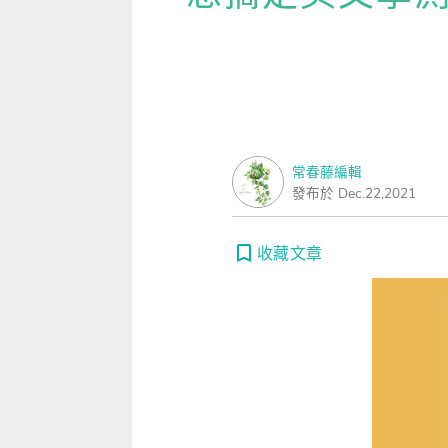
雜誌
IVY Engrest 數位訂閱制
｜
長訂 / 當期 / 過刊
專屬閱讀區
[閱讀] 中階、日常實用文章
【備
升學考試
線上課程
解析英語（英檢中級→中高級）
｜
會考 / 學測
我的收藏文章
TOEIC 多益 750 輕鬆過
【講
多益・雅思
APP學習
生活英語（英檢初級→中級）
國中（閱讀素養．會考題庫）
更多 Premium 
GEPT 全民英檢，聽/說/讀/寫
GEPT全民英檢
升大學系列（新課綱適用）
TOEIC 新制多益
我的學習設定 / 記錄
寫作·題型攻略
常春藤編輯
職場進修
升科大四技大專系列
TOEIC Bridge多益普級
初級全民英檢
每日 Quiz 複習區
發布於 Dec.22,2021
職場·商務應用
兒童
大專院校系列
IELTS 雅思
中級全民英檢
桌曆．月曆．行事曆
｜
啟蒙～國小
單字收藏 / 小考複
[閱讀] 高階、進階閱讀
收藏文章
Aptis 普思
中高級全民英檢
英語學習法
0～3歲
我的訂閱·推播設定
見證心得·考情分享
軍檢系列
全民英檢實力養成
英語從頭學（英語輕鬆學）系列
3～6歲
訂閱制更新月誌
發音．聽力．口說．會話
低年級（7-8歲）
訂閱讀者回饋宣言
單字．片語．辭典
中年級（9-10歲）
文法．句型．克漏字
高年級以上（11-15歲）