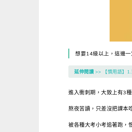
寫作．翻譯．閱讀
商用．新聞英文
多元選修
想要14級以上，這邊
延伸閱讀
>> 【慣用語】
進入衝刺期，大致上有3
熬夜苦讀，只差沒把課本吃
被各種大考小考追著跑，