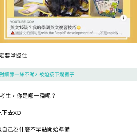
一定要掌握住
1.對細節一絲不茍2.被迫接下爛攤子
種考生，你是哪一種呢？
下去XD
恨自己為什麼不早點開始準備