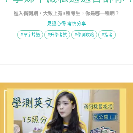
熊贈點回饋辦法
考黑馬指南】115 年學測英文考題深度剖析：從試題細節看見明年的出
進入衝刺期，大致上有3種考生，你是哪一種呢？
見證心得·考情分享
座摘要】「數位訂閱制」熱點新聞學英文：跟著 Jerry 用「常春藤數位訂
解鎖文章
#單字片語
#升學考試
#學測攻略
#指考
一次過！
習區