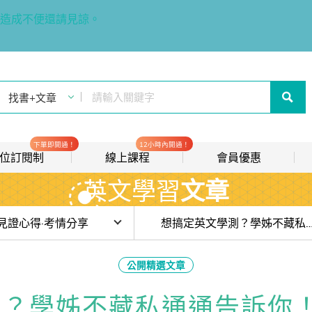
造成不便還請見諒。
下單即開通！
12小時內開通！
t 數位訂閱制
線上課程
會員優惠
英文學習
文章
線上影音課程
歡迎加入常春藤
new
會員推薦分潤計畫
new
目前位於:
見證心得·考情分享
想搞定英文學測？學姊不藏私通通
我的音檔收聽櫃
new
 浪潮來襲， 我們還需要學英文嗎？前台大外文系教授 Wesley 老師談 AI
公開精選文章
會員限定活動
放試讀)【名師解題】115 年學測英文作文：從「毛小孩現象」掌握「對
測？學姊不藏私通通告訴你
會員升等辦法
15學測英文精準命中！】常春藤解析英語：作文、單字、題組全方位命中