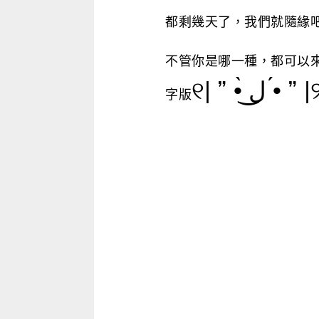
都剩幾天了，我們就隨緣
不管你是哪一種，都可以來看
୧| ” •̀ ل͜ •́ ” 
字版