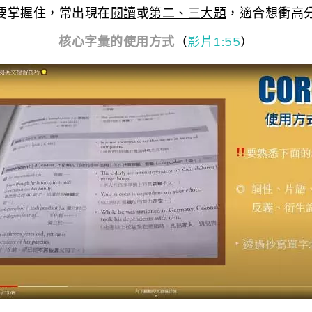
要掌握住，常出現在
閱讀
或
第二、三大題
，適合想衝高
核心字彙的使用方式
（
影片1:55
）