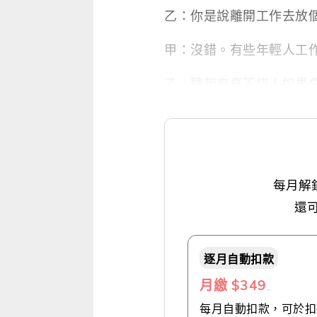
乙：你是說離開工作去放
甲：沒錯。有些年輕人工
乙：聽起來真不錯！如果
每月解
還
逐月自動扣款
月繳 $349
（推薦👍）
每月自動扣款，可於扣款