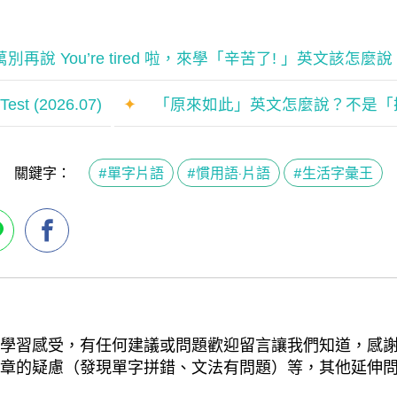
說 You’re tired 啦，來學「辛苦了! 」英文該怎麼說
est (2026.07)
✦
「原來如此」英文怎麼說？不是「
關鍵字：
#單字片語
#慣用語·片語
#生活字彙王
學習感受，有任何建議或問題歡迎留言讓我們知道，感
章的疑慮（發現單字拼錯、文法有問題）等，其他延伸