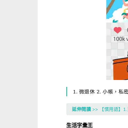
寫作．翻譯．閱讀
商用．新聞英文
多元選修
1. 微退休 2. 小帳，私
延伸閱讀
>> 【慣用語】
生活字彙王