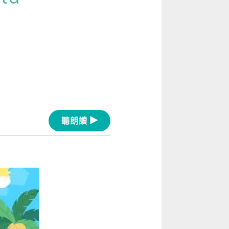
[閱讀] 入門·生活會話
！
[閱讀] 中階、日常實用文章
語諺語你一定要學！
TOEIC 多益 750 輕鬆過
GEPT 全民英檢，聽/說/讀/寫一次過！
寫作·題型攻略
職場·商務應用
聽朗讀
[閱讀] 高階、進階閱讀
見證心得·考情分享