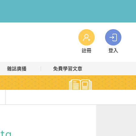
註冊
登入
查看我的購物車
雜誌廣播
免費學習文章
購物車
0
商品
高效學習計畫表
熱門文章主題
雜誌線上廣播
hashtag 標籤索引
解析英語廣播
文章分類
英文更有音感！
生活英語廣播
時事·新知
，口語再升級！
ta
單字·俚語·用法
怎麼說嗎？