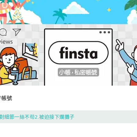
密帳號
1.對細節一絲不茍2.被迫接下爛攤子