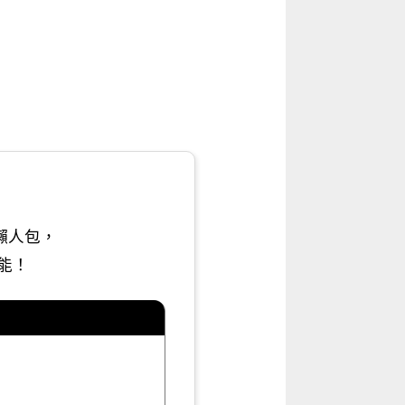
懶人包，
能！