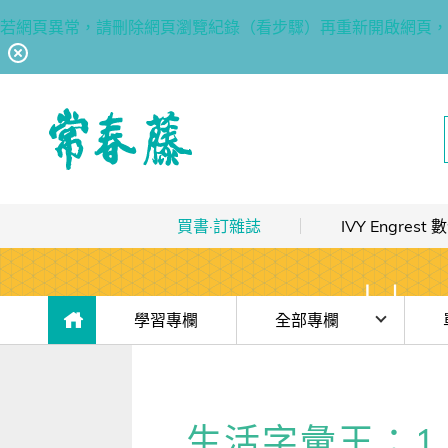
若網頁異常，請刪除網頁瀏覽紀錄（看步驟）再重新開啟網頁，
回常春藤首頁
買書·訂雜誌
IVY Engres
熱銷排行
｜
最多人買
數位訂閱制介紹
限時優惠
｜
省最多
hot
數位訂閱制-新手攻略
目前位於:
學習專欄
全部專欄
團體採購
｜
企業 / 補習班
hot
訂閱方案
時事·新知
【上
出版品總覽
我的閱讀區
單字·俚語·用法
【上
生活字彙王：1. mic
數位學習
｜
數位訂閱 / 線上課程
高效學習計畫表
hot
[閱讀] 入門·生活會話
【上