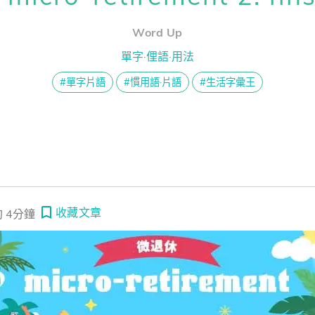
熊贈點回饋辦法
課囉！賴世雄的英語好聲音】EP04— 學會這段英文，解鎖「年輕」秘訣
Word Up
單字·俚語·用法
課囉！賴世雄的英語好聲音】EP03—「魚」樂無窮！超有趣的 Fish 英
解鎖文章
#單字片語
#慣用語·片語
#生活字彙王
一次過！
習區
收藏文章
 4分鐘