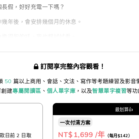
個長假，好好充電一下嗎？
作幾年後，會安排幾個月的休息。
負擔得起的話，我也想試試看。
訂閱享完整內容觀看！
鎖
50
篇以上商用、會話、文法、寫作等考題練習及影音
可創建
專屬閱讀區
、
個人單字庫
，以及
智慧單字複習
等功
最划算👍
一次付清方案
NT$
1,699 /年
日前 2 日取
（每月$142）