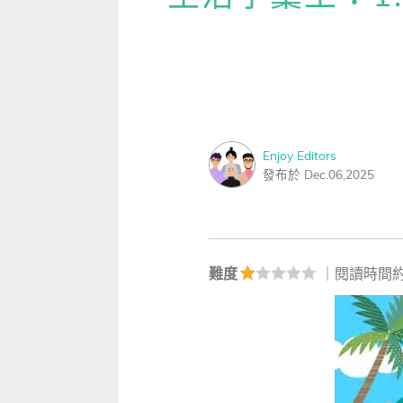
雜誌
IVY Engrest 數位訂閱制
｜
長訂 / 當期 / 過刊
專屬閱讀區
[閱讀] 中階、日常實用文章
【上
升學考試
線上課程
解析英語（英檢中級→中高級）
｜
會考 / 學測
我的收藏文章
TOEIC 多益 750 輕鬆過
【上
多益・雅思
APP學習
生活英語（英檢初級→中級）
國中（閱讀素養．會考題庫）
更多 Premium 
GEPT 全民英檢，聽/說/讀/寫
GEPT全民英檢
升大學系列（新課綱適用）
TOEIC 新制多益
我的學習設定 / 記錄
寫作·題型攻略
Enjoy Editors
職場進修
升科大四技大專系列
TOEIC Bridge多益普級
初級全民英檢
每日 Quiz 複習區
發布於 Dec.06,2025
職場·商務應用
兒童
大專院校系列
IELTS 雅思
中級全民英檢
桌曆．月曆．行事曆
｜
啟蒙～國小
單字收藏 / 小考複
[閱讀] 高階、進階閱讀
Aptis 普思
中高級全民英檢
英語學習法
0～3歲
我的訂閱·推播設定
見證心得·考情分享
難度
｜閱讀時間約
軍檢系列
全民英檢實力養成
英語從頭學（英語輕鬆學）系列
3～6歲
訂閱制更新月誌
發音．聽力．口說．會話
低年級（7-8歲）
訂閱讀者回饋宣言
單字．片語．辭典
中年級（9-10歲）
文法．句型．克漏字
高年級以上（11-15歲）