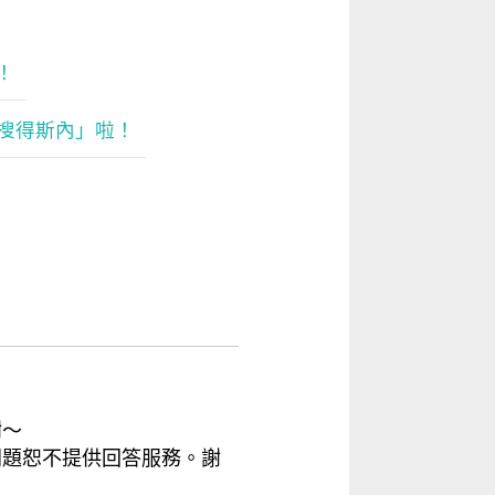
！
搜得斯內」啦！
謝～
問題恕不提供回答服務。謝