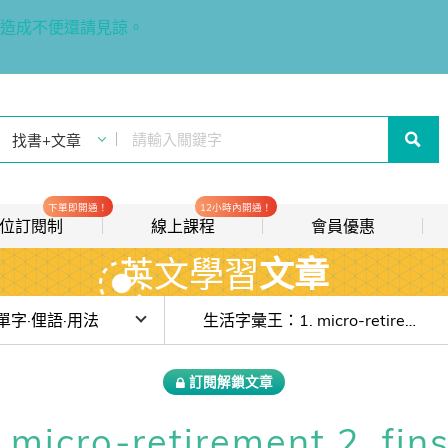
造成不便還請見諒。
下單即開通！
12小時內開通！
t 數位訂閱制
線上課程
會員優惠
英文學習
文章
線上影音課程
歡迎加入常春藤
new
會員推薦分潤計畫
new
目前位於:
單字·俚語·用法
生活字彙王：1. micro-retirement 2. finsta
我的音檔收聽櫃
new
課囉！賴世雄的英語好聲音】EP07— 你不知道的 Music！5 個片語讓
訂閱解鎖文章
會員限定活動
課囉！賴世雄的英語好聲音】EP06— 學會這 5 句！美劇對白輕鬆跟上
ro-retirement 2. fins
會員升等辦法
課囉！賴世雄的英語好聲音】EP05— 你知道「說服」和「頂嘴」用英文