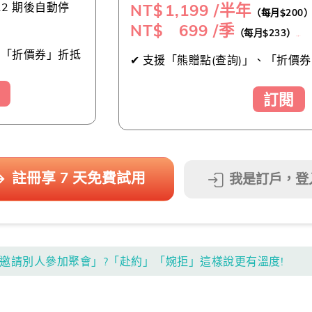
NT$
1,199 /半年
12 期後自動停
（每月$200
NT$ 699 /季
（每月$233）
（推薦👍）
及「折價券」折抵
✔ 支援「熊贈點(查詢)」、「折價券
訂閱
註冊享 7 天免費試用
我是訂戶，登
「邀請別人參加聚會」?「赴約」「婉拒」這樣說更有溫度!