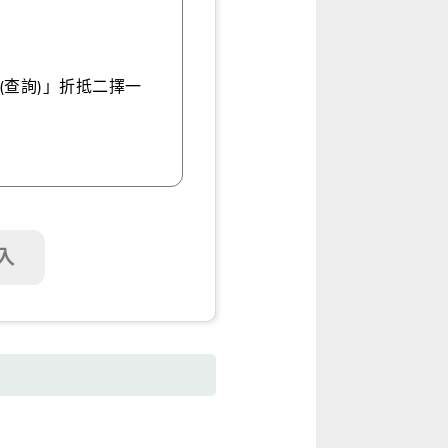
）
(查詢)」折抵二擇一
入