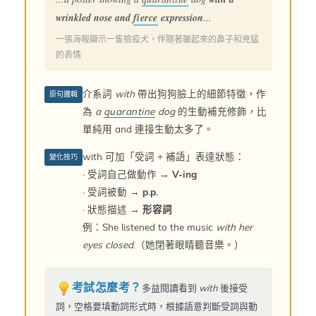
wrinkled nose and
fierce
expression
...
一張海報顯示一隻檢疫犬，伴隨著皺起來的鼻子和兇猛
的表情
介系詞
with
帶出狗狗臉上的細節特徵，作
原句邏輯
為
a
quarantine
dog
的生動補充修飾，比
單純用 and 連接生動太多了。
with 可加「受詞 + 補語」表達狀態：
變化技巧
· 受詞自己做動作 →
V-ing
· 受詞被動 →
p.p.
· 狀態描述 →
形容詞
例：She listened to the music
with her
eyes closed
.（她閉著眼睛聽音樂。）
考試怎麼考？
多益閱讀看到
with
後接受
詞，空格要填動詞形式時，根據語意判斷受詞與動