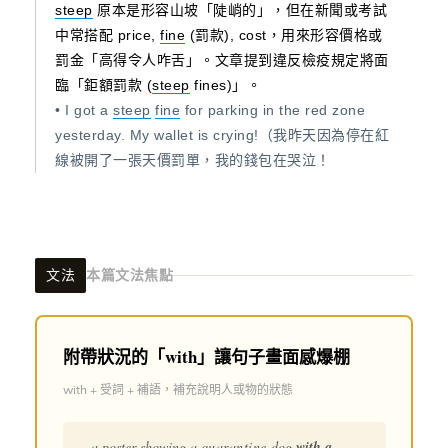
steep
原本是形容山坡「陡峭的」，但在新聞或考試
中常搭配 price,
fine
(罰款), cost，用來形容價格或
罰金「高得令人咋舌」。文章提到違反檢疫規定將面
臨「鉅額罰款 (
steep
fines)」。
• I got a
steep
fine
for parking in the red zone
yesterday. My wallet is crying!（我昨天因為停在紅
線被開了一張天價罰單，我的錢包在哭泣！
文法
本篇文法焦點
附帶狀況的「with」讓句子畫面感爆棚
with + 受詞 + 補語，補充說明人或物的狀態
...a poster showing a
quarantine
dog
with a