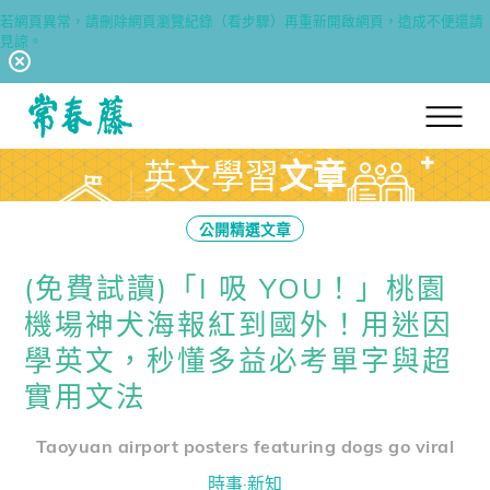
若網頁異常，請刪除網頁瀏覽紀錄（看步驟）再重新開啟網頁，造成不便還請
見諒。
回常春藤首頁
英文學習
文章
公開精選文章
(免費試讀)「I 吸 YOU！」桃園
機場神犬海報紅到國外！用迷因
學英文，秒懂多益必考單字與超
實用文法
Taoyuan airport posters featuring dogs go viral
時事·新知