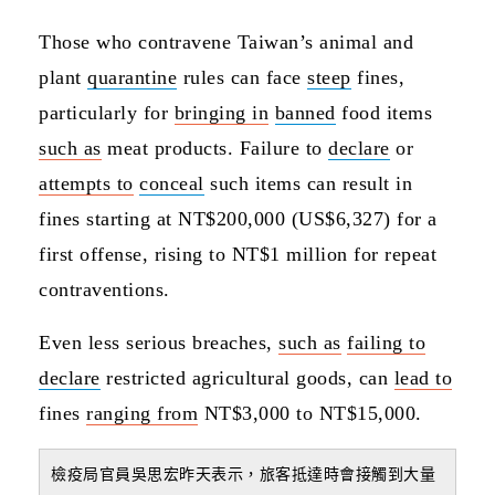
Those who contravene Taiwan’s animal and
plant
quarantine
rules can face
steep
fines,
particularly for
bringing in
banned
food items
such as
meat products. Failure to
declare
or
attempts to
conceal
such items can result in
fines starting at NT$200,000 (US$6,327) for a
first offense, rising to NT$1 million for repeat
contraventions.
Even less serious breaches,
such as
failing to
declare
restricted agricultural goods, can
lead to
fines
ranging from
NT$3,000 to NT$15,000.
檢疫局官員吳思宏昨天表示，旅客抵達時會接觸到大量