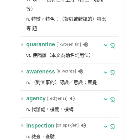
等）
n. 特徵，特色；（報紙或雜誌的）特寫
專 題
●
quarantine
[ˋkwɔrən͵tin]
vt. 使隔離（本文為動名詞用法）
●
awareness
[əˋwɛrnɪs]
n. （對某事的）認識／意識；察覺
●
agency
[ˋedʒənsɪ]
n. 代辦處，機關，機構
●
inspection
[ɪnˋspɛkʃən]
n. 檢查，查驗