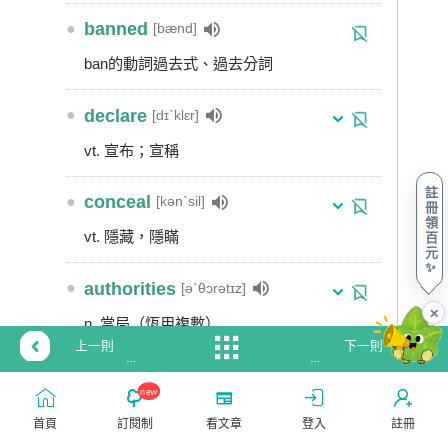
●
banned
[bænd]
ban的動詞過去式、過去分詞
●
declare
[dɪˋklɛr]
vt. 宣布；宣稱
註
●
conceal
[kənˋsil]
冊
領
vt. 隱藏，隱瞞
百
元
✨
●
authorities
[əˋθɔrətɪz]
✕
n. 當局（恆用複數）
上一則
下一則
(免
別
●
tighten
[ˋtaɪtn]
費
再
new
試
只
vt. & vi. （使）變緊
讀)
會
首頁
訂閱制
看文章
登入
註冊
vt. 拉緊
毒
說