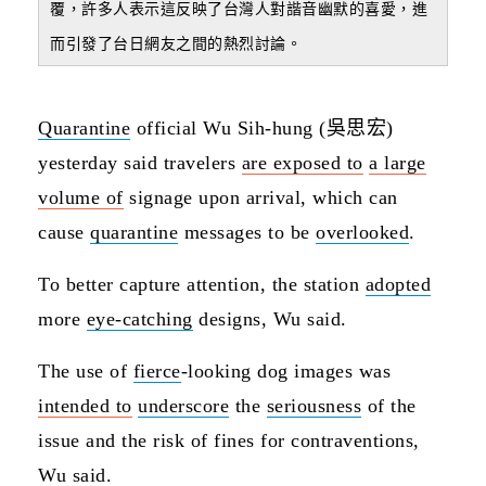
覆，許多人表示這反映了台灣人對諧音幽默的喜愛，進
而引發了台日網友之間的熱烈討論。
Quarantine
official Wu Sih-hung (吳思宏)
yesterday said travelers
are
exposed to
a large
volume of
signage upon arrival, which can
cause
quarantine
messages to be
overlooked
.
To better capture attention, the station
adopted
more
eye-catching
designs, Wu said.
The use of
fierce
-looking dog images was
intended to
underscore
the
seriousness
of the
issue and the risk of fines for contraventions,
Wu said.