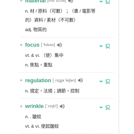
●
material
[məˋtɪrɪəl]
n. 材 / 原料（可數）；（書 / 電影等
的）資料 / 素材（不可數）
adj. 物質的
●
focus
[ˋfokəs]
vt. & vi. （使）集中
n. 焦點，重點
●
regulation
[͵rɛgjəˋleʃən]
n. 規定，法規；調節，控制
●
wrinkle
[ˋrɪŋk!]
n. . 皺紋
vt. & vi. 使起皺紋