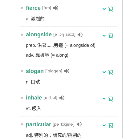
●
fierce
[fɪrs]
a. 激烈的
●
alongside
[əˋlɔŋˋsaɪd]
prep. 沿著......旁邊 (= alongside of)
adv. 靠邊地 (= along)
●
slogan
[ˋslogən]
n. 口號
●
inhale
[ɪnˋhel]
vt. 吸入
●
particular
[pɚˋtɪkjəlɚ]
adj. 特別的；講究的/挑剔的