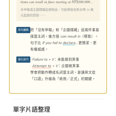
items can result in fines starting at NT$200,000...
未申報或企圖隱瞞這類物品，可能導致從新台幣 20 萬
元起跳的罰款⋯⋯
把「沒有申報」和「企圖隱藏」這兩件事直
原句邏輯
接當主詞，後方接
can result in
（導致）。
句子比
If you fail to
declare
...
更簡潔、更
有權威感。
·
Failure to + V
：未能做到某事
變化技巧
·
Attempt to
+ V
：企圖做某事
學會把動作轉成名詞當主詞，是讓英文從
「口語」升級為「商用／正式」的關鍵。
單字片語整理