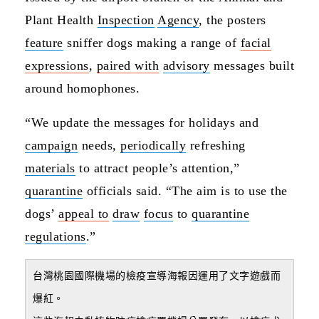
Plant Health
Inspection
Agency
, the posters
feature
sniffer dogs making a range of
facial
expressions
,
paired with
advisory
messages built
around homophones.
“We update the messages for holidays and
campaign
needs,
periodically
refreshing
materials
to attract people’s attention,”
quarantine
officials said. “The aim is to use the
dogs’
appeal to
draw
focus
to
quarantine
regulations
.”
台灣桃園國際機場的檢疫宣導海報因運用了文字遊戲而
爆紅。