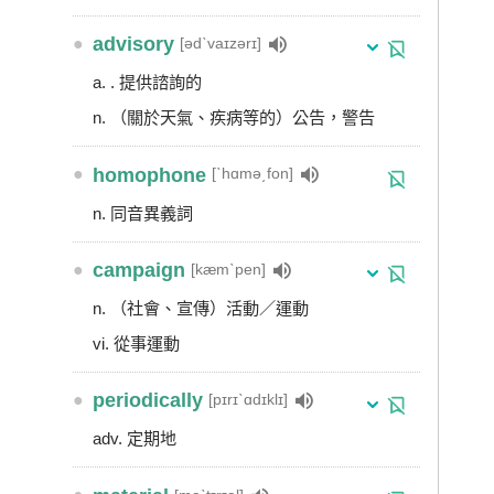
●
advisory
[ədˋvaɪzərɪ]
a. . 提供諮詢的
n. （關於天氣、疾病等的）公告，警告
●
homophone
[ˋhɑmə͵fon]
n. 同音異義詞
●
campaign
[kæmˋpen]
n. （社會、宣傳）活動／運動
vi. 從事運動
●
periodically
[pɪrɪˋɑdɪklɪ]
adv. 定期地