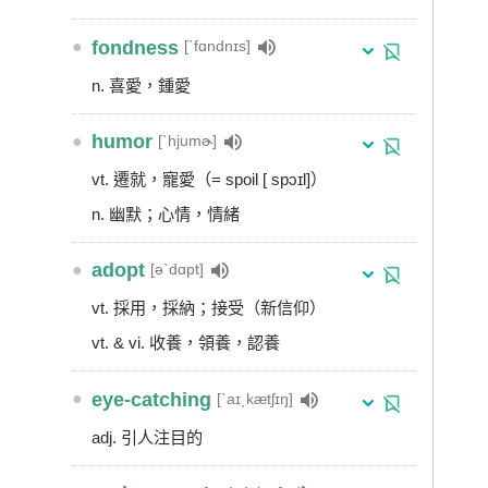
●
fondness
[ˋfɑndnɪs]
n. 喜愛，鍾愛
●
humor
[ˋhjumɚ]
vt. 遷就，寵愛（= spoil [ spɔɪl]）
n. 幽默；心情，情緒
●
adopt
[əˋdɑpt]
vt. 採用，採納；接受（新信仰）
vt. & vi. 收養，領養，認養
●
eye-catching
[ˋaɪ͵kætʃɪŋ]
adj. 引人注目的