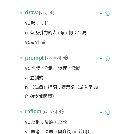
●
draw
[drɔ]
vt. 吸引；拉
n. 有吸引力的人 / 事 / 物；平局
vt. & vi. 畫
●
prompt
[prɑmpt]
vt. 引發，激起；促使，激勵
a. 立刻的
n. （演員）提詞；提示詞（輸入至 AI
的指令或問題）
●
reflect
[rɪˋflɛkt]
vt. 反射；反應，反映
vi. 思考，深思（與介詞 on 並用）