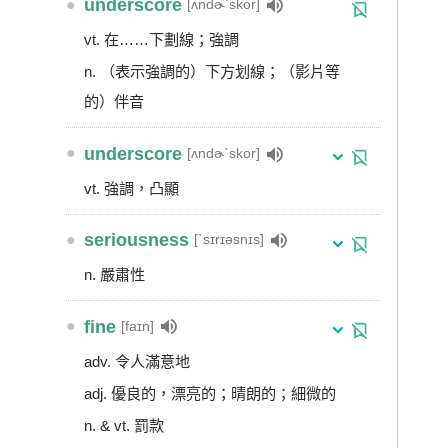
●
underscore
[ʌndɚˋskor]
vt. 在……下劃線；強調
n. （表示強調的）下方划線；（影片等
的）伴音
●
underscore
[ʌndɚˋskor]
vt. 強調，凸顯
●
seriousness
[ˋsɪrɪəsnɪs]
n. 嚴肅性
●
fine
[faɪn]
adv. 令人滿意地
adj. 優良的，漂亮的；晴朗的；細微的
n. & vt. 罰款