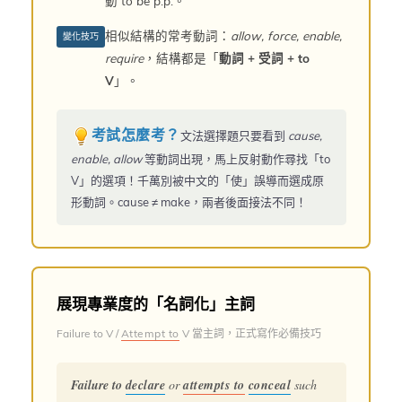
動 to be p.p.。
相似結構的常考動詞：
allow, force, enable,
變化技巧
require
，結構都是「
動詞 + 受詞 + to
V
」。
考試怎麼考？
文法選擇題只要看到
cause,
enable, allow
等動詞出現，馬上反射動作尋找「to
V」的選項！千萬別被中文的「使」誤導而選成原
形動詞。cause ≠ make，兩者後面接法不同！
展現專業度的「名詞化」主詞
Failure to V /
Attempt to
V 當主詞，正式寫作必備技巧
Failure to
declare
or
attempts to
conceal
such