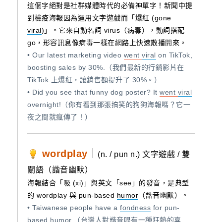
這個字絕對是社群媒體時代的必備神單字！新聞中提
到檢疫海報因為運用文字遊戲而「爆紅 (gone
viral
)」。它來自動名詞 virus（病毒），動詞搭配
go，形容訊息像病毒一樣在網路上快速散播開來。
• Our latest marketing video
went
viral
on TikTok,
boosting sales by 30%.（我們最新的行銷影片在
TikTok 上爆紅，讓銷售額提升了 30%。）
• Did you see that funny dog poster? It
went
viral
overnight!（你有看到那張搞笑的狗狗海報嗎？它一
夜之間就瘋傳了！）
wordplay
｜
(n. / pun n.) 文字遊戲 / 雙
關語（諧音幽默）
海報結合「吸 (xi)」與英文「see」的發音，是典型
的 wordplay 與 pun-based
humor
（諧音幽默）。
• Taiwanese people have a
fondness
for pun-
based
humor
.（台灣人對諧音哏有一種狂熱的喜