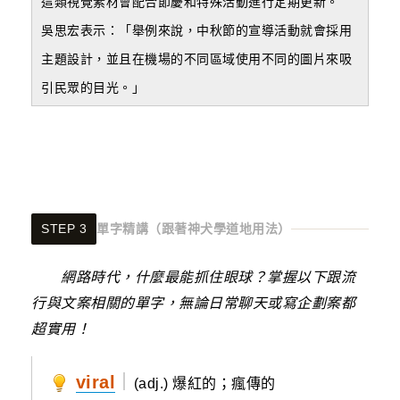
這類視覺素材會配合節慶和特殊活動進行定期更新。
吳思宏表示：「舉例來說，中秋節的宣導活動就會採用
主題設計，並且在機場的不同區域使用不同的圖片來吸
引民眾的目光。」
跟著神犬學道地用法
STEP 3
單字精講（
）
網路時代，什麼最能抓住眼球？掌握以下跟流
行與文案相關的單字，無論日常聊天或寫企劃案都
超實用！
viral
｜
(adj.) 爆紅的；瘋傳的