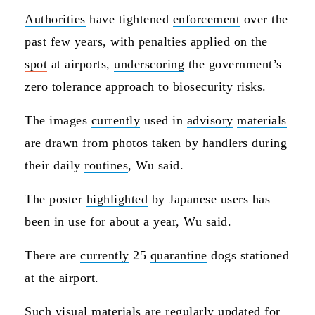
Authorities
have tightened
enforcement
over the
past few years, with penalties applied
on the
spot
at airports,
underscoring
the government’s
zero
tolerance
approach to biosecurity risks.
The images
currently
used in
advisory
materials
are drawn from photos taken by handlers during
their daily
routines
, Wu said.
The poster
highlighted
by Japanese users has
been in use for about a year, Wu said.
There are
currently
25
quarantine
dogs stationed
at the airport.
Such visual
materials
are regularly updated for