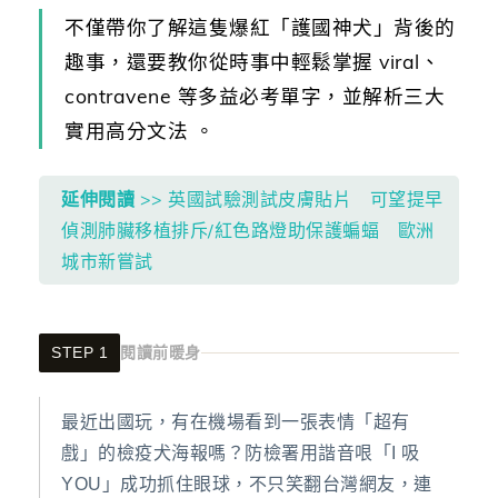
不僅帶你了解這隻爆紅「護國神犬」背後的
趣事，還要教你從時事中輕鬆掌握 viral、
contravene 等多益必考單字，並解析三大
實用高分文法 。
延伸閱讀
>> 英國試驗測試皮膚貼片 可望提早
偵測肺臟移植排斥/紅色路燈助保護蝙蝠 歐洲
城市新嘗試
STEP 1
閱讀前暖身
最近出國玩，有在機場看到一張表情「超有
戲」的檢疫犬海報嗎？防檢署用諧音哏「I 吸
YOU」成功抓住眼球，不只笑翻台灣網友，連