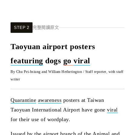
STEP 2
完整閱讀原文
Taoyuan airport posters
featuring
dogs
go
viral
By Chu Pei-hsiung and William Hetherington / Staff reporter, with staff
writer
Quarantine
awareness
posters at Taiwan
Taoyuan International Airport have gone
viral
for their use of wordplay.
Issued by the airport branch of the Animal and