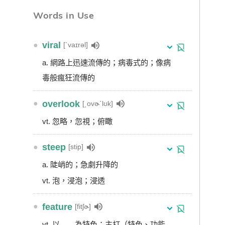
Words in Use
●
viral
[ˋvaɪrəl]
a. 網路上迅速流傳的；病毒式的；像病
毒般瘋狂流傳的
●
overlook
[͵ovɚˋlʊk]
vt. 忽略，忽視；俯瞰
●
steep
[stip]
a. 陡峭的；急劇升降的
vt. 泡，浸泡；浸透
●
feature
[fitʃɚ]
vt. 以……為特色；主打（特色、功能