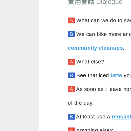
實用會話
Dialogue
A
What can we do to sa
B
We can bike more and
community
cleanups
.
A
What else?
B
See that iced
latte
yo
A
As soon as I leave hom
of the day.
B
At least use a
reusab
A
Anything else?