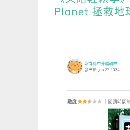
雜誌
IVY Engrest 數位訂閱制
｜
長訂 / 當期 / 過刊
專屬閱讀區
Planet 拯救地
[閱讀] 中階、日常實用文章
別說
升學考試
線上課程
解析英語（英檢中級→中高級）
｜
會考 / 學測
我的收藏文章
TOEIC 多益 750 輕鬆過
和外
多益・雅思
APP學習
生活英語（英檢初級→中級）
國中（閱讀素養．會考題庫）
更多 Premium 
GEPT 全民英檢，聽/說/讀/寫
GEPT全民英檢
升大學系列（新課綱適用）
TOEIC 新制多益
我的學習設定 / 記錄
寫作·題型攻略
職場進修
升科大四技大專系列
TOEIC Bridge多益普級
初級全民英檢
每日 Quiz 複習區
職場·商務應用
常春藤中外編輯群
兒童
大專院校系列
IELTS 雅思
中級全民英檢
桌曆．月曆．行事曆
｜
啟蒙～國小
單字收藏 / 小考複
發布於 Jan.22,2024
[閱讀] 高階、進階閱讀
Aptis 普思
中高級全民英檢
英語學習法
0～3歲
我的訂閱·推播設定
見證心得·考情分享
軍檢系列
全民英檢實力養成
英語從頭學（英語輕鬆學）系列
3～6歲
訂閱制更新月誌
難度
｜閱讀時間約
發音．聽力．口說．會話
低年級（7-8歲）
訂閱讀者回饋宣言
單字．片語．辭典
中年級（9-10歲）
文法．句型．克漏字
高年級以上（11-15歲）