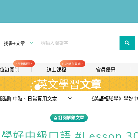
下單即開通！
12小時內開通！
t 數位訂閱制
線上課程
會員優惠
英文學習
文章
線上影音課程
歡迎加入常春藤
new
會員推薦分潤計畫
new
目前位於:
[閱讀] 中階、日常實用文章
我的音檔收聽櫃
new
費試讀)【JQool * IVY 閱讀森林 6 週陪讀計畫】#week1 聚光燈效應
訂閱解鎖文章
會員限定活動
Qool * IVY 閱讀森林 6 週陪讀計畫】#week2 蛤蟆先生去看心理師
中級口語 #Lesson 30：S
會員升等辦法
不舒服，別說 I’m uncomfortable. 各種不舒服，你可以這樣說