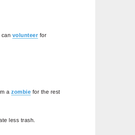
e can
volunteer
for
I’m a
zombie
for the rest
te less trash.