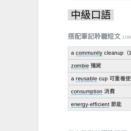
中級口語
搭配筆記聆聽短文
List
a
community
cleanup
zombie
殭屍
a
reusable
cup 可重複
consumption
消費
energy
-
efficient
節能