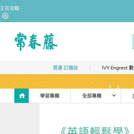
正在加載···
回常春藤首頁
買書·訂雜誌
IVY Engres
熱銷排行
｜
最多人買
數位訂閱制介紹
限時優惠
｜
省最多
hot
數位訂閱制-新手攻略
目前位於:
學習專欄
全部專欄
團體採購
｜
企業 / 補習班
hot
訂閱方案
時事·新知
(免
出版品總覽
我的閱讀區
單字·俚語·用法
【J
《英語輕鬆學》學好
數位學習
｜
數位訂閱 / 線上課程
高效學習計畫表
hot
[閱讀] 入門·生活會話
生病