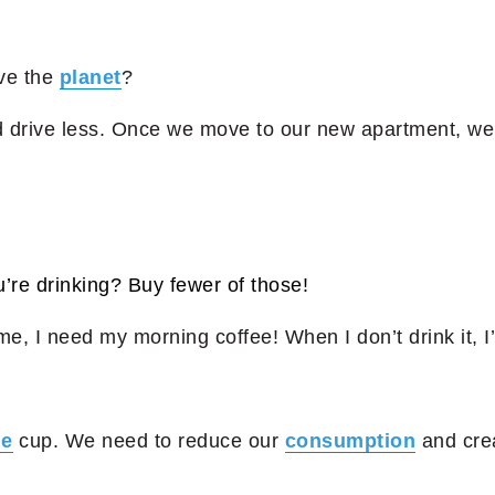
ve the
planet
?
 drive less. Once we move to our new apartment, w
u’re drinking? Buy fewer of those!
e, I need my morning coffee! When I don’t drink it, 
le
cup. We need to reduce our
consumption
and crea