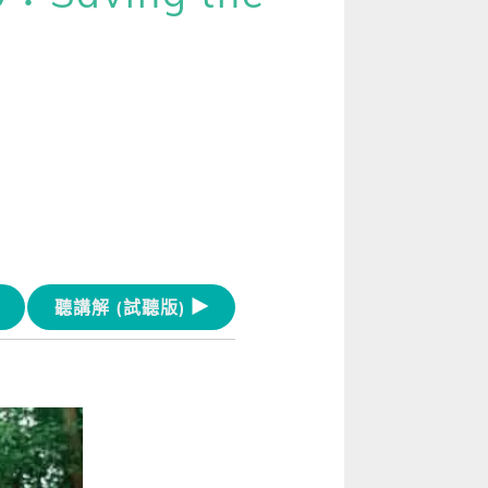
[閱讀] 入門·生活會話
[閱讀] 中階、日常實用文章
TOEIC 多益 750 輕鬆過
GEPT 全民英檢，聽/說/讀/寫一次過！
寫作·題型攻略
職場·商務應用
[閱讀] 高階、進階閱讀
聽講解 (試聽版)
見證心得·考情分享