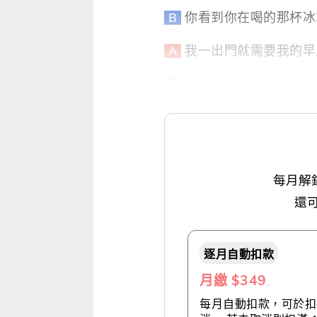
B
你看到你在喝的那杯冰
A
我一出門就需要我的早
B
至少用可重複使用的杯
每月解
還
逐月自動扣款
月繳 $349
（推薦👍）
每月自動扣款，可於扣款