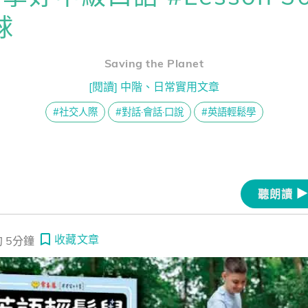
熊贈點回饋辦法
球
 surf the internet 聽起來超阿嬤 ～ 一起戒掉老派英文吧！
國人 small talk 怕尷尬？這 5 個話題，讓你和外國人聊天不冷場！
Saving the Planet
解鎖文章
一次過！
[閱讀] 中階、日常實用文章
#社交人際
#對話·會話·口說
#英語輕鬆學
習區
聽朗讀
收藏文章
 5分鐘