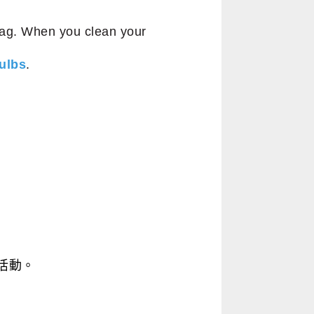
ag. When you clean your
ulbs
.
活動。