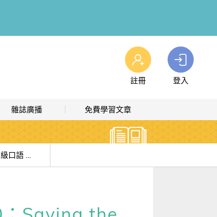
註冊
登入
查看我的購物車
雜誌廣播
免費學習文章
購物車
0
商品
高效學習計畫表
熱門文章主題
雜誌線上廣播
hashtag 標籤索引
《英語輕鬆學》學好中級口語 #Lesson 30：Saving the Planet 拯救地球
解析英語廣播
文章分類
生活英語廣播
時事·新知
aving the
單字·俚語·用法