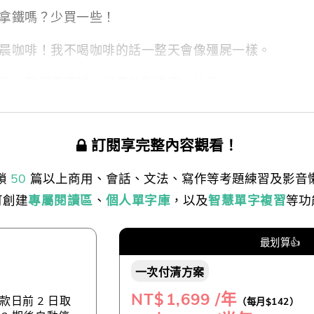
拿鐵嗎？少買一些！
晨咖啡！我不喝咖啡的話一整天會像殭屍一樣。
子。我們需要減少消費並製造更少垃圾。
訂閱享完整內容觀看！
鎖
50
篇以上商用、會話、文法、寫作等考題練習及影音
可創建
專屬閱讀區
、
個人單字庫
，以及
智慧單字複習
等功
最划算👍
一次付清方案
NT$
1,699 /年
日前 2 日取
（每月$142）