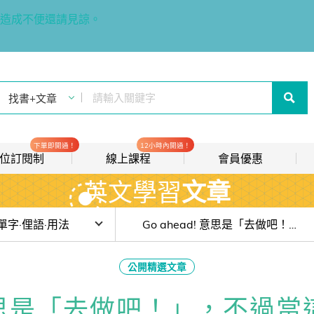
造成不便還請見諒。
下單即開通！
12小時內開通！
t 數位訂閱制
線上課程
會員優惠
英文學習
文章
線上影音課程
歡迎加入常春藤
new
會員推薦分潤計畫
new
目前位於:
單字·俚語·用法
Go ahead! 意思是「去做吧！」，不過當這兩個字中間加上一個 - 變成「go-ahead」又是什麼意思呢？
我的音檔收聽櫃
new
課囉！賴世雄的英語好聲音】EP07— 你不知道的 Music！5 個片語讓
公開精選文章
會員限定活動
課囉！賴世雄的英語好聲音】EP06— 學會這 5 句！美劇對白輕鬆跟上
! 意思是「去做吧！」，不過
會員升等辦法
課囉！賴世雄的英語好聲音】EP05— 你知道「說服」和「頂嘴」用英文