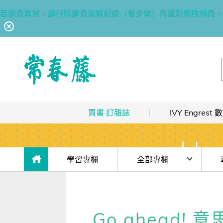
若網頁異常，請刪除網頁瀏覽紀錄（看步驟）再重新開啟網頁，
回常春藤首頁
買書·訂雜誌
IVY Engres
熱銷排行
｜
最多人買
數位訂閱制介紹
限時優惠
｜
省最多
hot
數位訂閱制-新手攻略
目前位於:
學習專欄
全部專欄
團體採購
｜
企業 / 補習班
hot
訂閱方案
時事·新知
【上
出版品總覽
我的閱讀區
單字·俚語·用法
【上
Go ahead
數位學習
｜
數位訂閱 / 線上課程
高效學習計畫表
hot
[閱讀] 入門·生活會話
【上