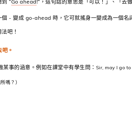
到 “
Go ahead
!”，這句話的意思是「可以！」、「去
 - 變成 go-ahead 時，它可就搖身一變成為一個
用法吧！
去吧。
人做某事的涵意。例如在課堂中有學生問：
Sir, may I go t
廁所嗎？）