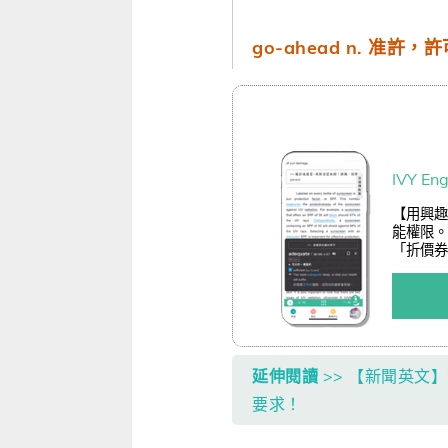
go-ahead n. 准許，
IVY E
【用興趣學
能權限。
「折價券
延伸閱讀
>> 【新聞英文
要求！