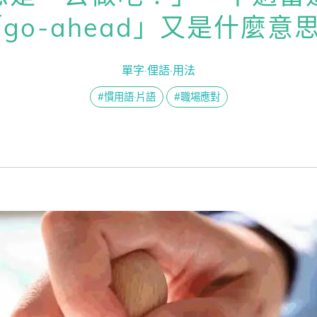
熊贈點回饋辦法
「go-ahead」又是什麼意
課囉！賴世雄的英語好聲音】EP04— 學會這段英文，解鎖「年輕」秘訣
課囉！賴世雄的英語好聲音】EP03—「魚」樂無窮！超有趣的 Fish 英
單字·俚語·用法
解鎖文章
一次過！
#慣用語·片語
#職場應對
習區