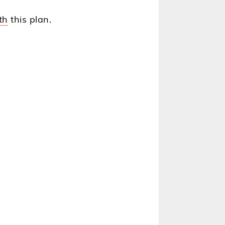
th
this plan.