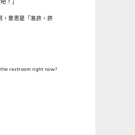
做吧！」
名詞，意思是「准許，許
o the restroom right now?