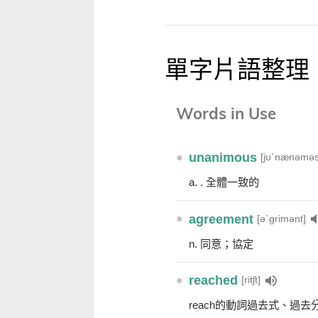
單字片語整理
Words in Use
●
unanimous
[jʊˋnænəməs
a. . 全體一致的
●
agreement
[əˋgrimənt]
n. 同意；協定
●
reached
[ritʃt]
reach的動詞過去式、過去