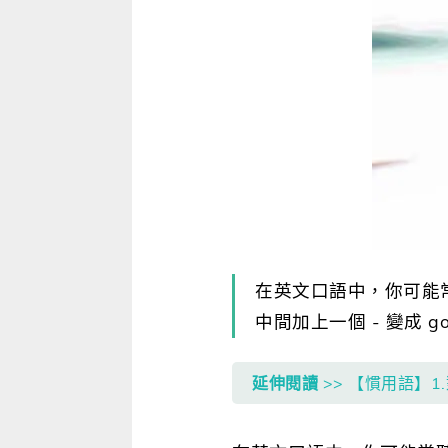
寫作．翻譯．閱讀
商用．新聞英文
多元選修
在英文口語中，你可能常
中間加上一個 - 變成 go-a
延伸閱讀
>> 【慣用語】