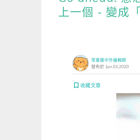
雜誌
IVY Engrest 數位訂閱制
｜
長訂 / 當期 / 過刊
專屬閱讀區
上一個 - 變成
[閱讀] 中階、日常實用文章
【上
升學考試
線上課程
解析英語（英檢中級→中高級）
｜
會考 / 學測
我的收藏文章
TOEIC 多益 750 輕鬆過
【上
多益・雅思
APP學習
生活英語（英檢初級→中級）
國中（閱讀素養．會考題庫）
更多 Premium 
GEPT 全民英檢，聽/說/讀/寫
GEPT全民英檢
升大學系列（新課綱適用）
TOEIC 新制多益
我的學習設定 / 記錄
寫作·題型攻略
職場進修
升科大四技大專系列
TOEIC Bridge多益普級
初級全民英檢
每日 Quiz 複習區
常春藤中外編輯群
職場·商務應用
發布於 Jun.03,2020
兒童
大專院校系列
IELTS 雅思
中級全民英檢
桌曆．月曆．行事曆
｜
啟蒙～國小
單字收藏 / 小考複
[閱讀] 高階、進階閱讀
Aptis 普思
中高級全民英檢
英語學習法
0～3歲
我的訂閱·推播設定
收藏文章
見證心得·考情分享
軍檢系列
全民英檢實力養成
英語從頭學（英語輕鬆學）系列
3～6歲
訂閱制更新月誌
發音．聽力．口說．會話
低年級（7-8歲）
訂閱讀者回饋宣言
單字．片語．辭典
中年級（9-10歲）
文法．句型．克漏字
高年級以上（11-15歲）