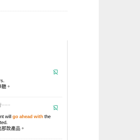
rs.
恭聽。
行⋯⋯
t will
go ahead with
the
ted.
出那款產品。