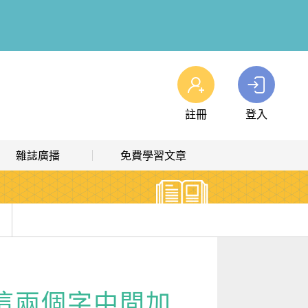
註冊
登入
查看我的購物車
雜誌廣播
免費學習文章
購物車
0
商品
高效學習計畫表
熱門文章主題
雜誌線上廣播
hashtag 標籤索引
解析英語廣播
文章分類
英文更有音感！
生活英語廣播
時事·新知
，口語再升級！
當這兩個字中間加
單字·俚語·用法
怎麼說嗎？