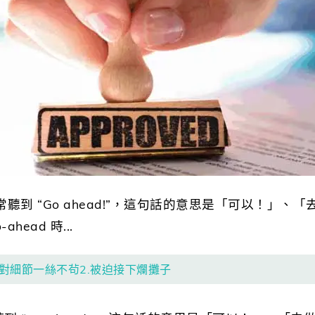
聽到 “Go ahead!”，這句話的意思是「可以！」、
head 時...
1.對細節一絲不茍2.被迫接下爛攤子