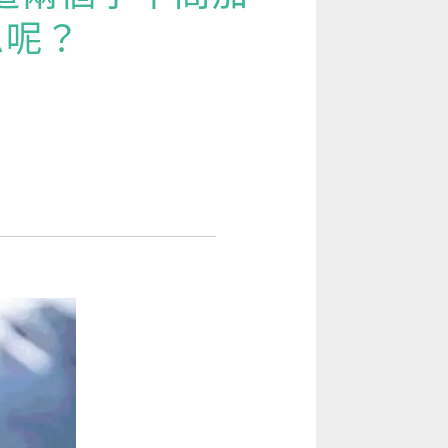
[閱讀] 入門·生活會話
思呢？
！
[閱讀] 中階、日常實用文章
語諺語你一定要學！
TOEIC 多益 750 輕鬆過
GEPT 全民英檢，聽/說/讀/寫一次過！
寫作·題型攻略
職場·商務應用
[閱讀] 高階、進階閱讀
見證心得·考情分享