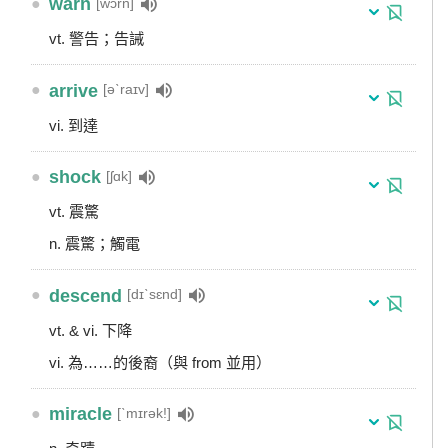
●
warn
[wɔrn]
vt. 警告；告誡
●
arrive
[əˋraɪv]
vi. 到達
●
shock
[ʃɑk]
vt. 震驚
n. 震驚；觸電
●
descend
[dɪˋsɛnd]
vt. & vi. 下降
vi. 為……的後裔（與 from 並用）
●
miracle
[ˋmɪrək!]