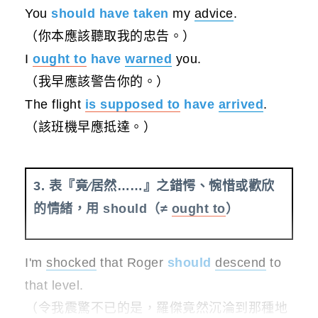
You
should have taken
my
advice
.
（你本應該聽取我的忠告。）
I
ought to
have
warned
you.
（我早應該警告你的。）
The flight
is
supposed to
have
arrived
.
（該班機早應抵達。）
3. 表『竟∕居然……』之錯愕、惋惜或歡欣
的情緒，用 should（≠
ought to
）
I'm
shocked
that Roger
should
descend
to
that level.
（令我震驚不已的是，羅傑竟然沉淪到那種地