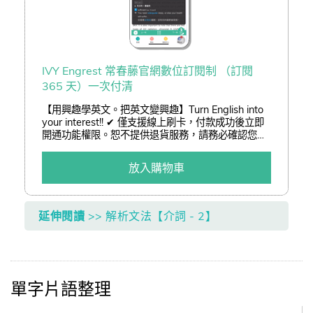
IVY Engrest 常春藤官網數位訂閱制 （訂閱
365 天）一次付清
【用興趣學英文。把英文變興趣】Turn English into
your interest!! ✔ 僅支援線上刷卡，付款成功後立即
開通功能權限。恕不提供退貨服務，請務必確認您已
了解訂閱制服務後再進行訂購。 ✔ 結帳可享「熊贈點
(查詢)」或「折價券(查詢)」折抵二擇一。 ✔ 以低於
放入購物車
3 折加購嚴選好書。
延伸閱讀
>> 解析文法【介詞 - 2】
單字片語整理