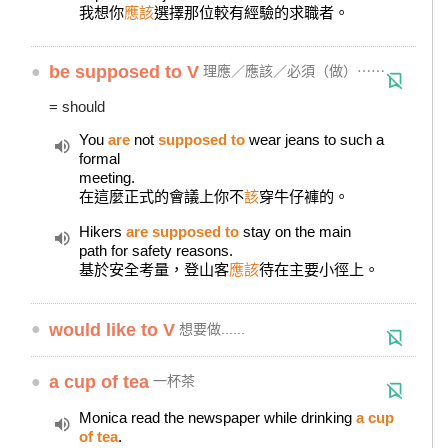
我想你
應該
選擇那位較有經驗的求職者。
●
be supposed to V
理應／應該／必須（做）⋯⋯
= should
You
are
not
supposed to
wear jeans to such a
formal
meeting.
在這麼正式的會議上你不
該
穿牛仔褲的。
Hikers
are supposed to
stay on the main
path for safety reasons.
基於安全考量，登山客
應該
待在主要小徑上。
●
would like to V
想要做......
●
a cup of tea
一杯茶
Monica read the newspaper while drinking
a cup
of tea
.