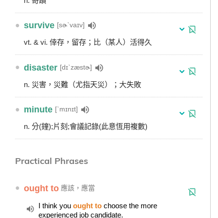
n. 奇蹟
●
survive
[sɚˋvaɪv]
vt. & vi. 倖存，留存；比（某人）活得久
●
disaster
[dɪˋzæstɚ]
n. 災害，災難（尤指天災）；大失敗
●
minute
[ˋmɪnɪt]
n. 分(鐘);片刻;會議記錄(此意恆用複數)
Practical Phrases
●
ought to
應該，應當
I think you
ought to
choose the more
experienced job candidate.