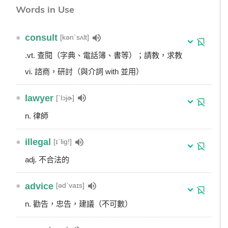
Words in Use
●
consult
[kənˋsʌlt]
.vt. 查閱（字典、電話簿、書等）；請教，求教
vi. 諮商，研討（與介詞 with 並用）
●
lawyer
[ˋlɔjɚ]
n. 律師
●
illegal
[ɪˋlig!]
adj. 不合法的
●
advice
[ədˋvaɪs]
n. 勸告，忠告，建議（不可數）