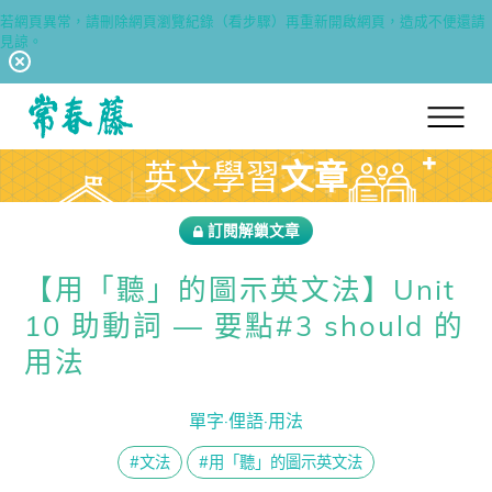
若網頁異常，請刪除網頁瀏覽紀錄（看步驟）再重新開啟網頁，造成不便還請
見諒。
回常春藤首頁
英文學習
文章
訂閱解鎖文章
【用「聽」的圖示英文法】Unit
10 助動詞 — 要點#3 should 的
用法
單字·俚語·用法
#文法
#用「聽」的圖示英文法