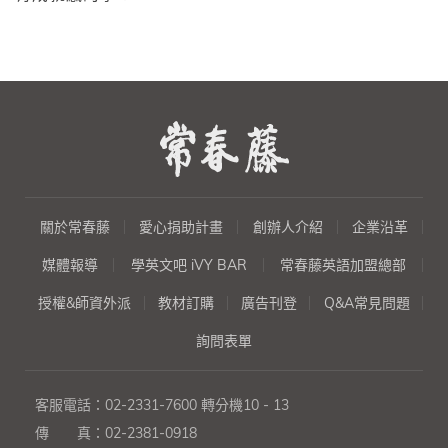
關於常春藤
愛心捐助計畫
創辦人介紹
企業沿革
媒體報導
學英文吧 iVY BAR
常春藤英語加盟總部
授權&師資外派
教材訂購
廣告刊登
Q&A常見問題
詢問表單
客服電話：
02-2331-7600
轉分機10 - 13
傳 真：
02-2381-0918