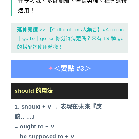
升學考試、多益測驗、全民英檢、社會進修
適用！
延伸閱讀
>> 【Collocations大集合】#4 go on
｜go to｜go for 你分得清楚嗎？來看 19 種 go
的搭配詞使用時機！
✦
＜
要點 #3
＞
should 的用法
1. should + V → 表現在∕未來『應
該……』
=
ought to
+ V
=
be
supposed to
+ V