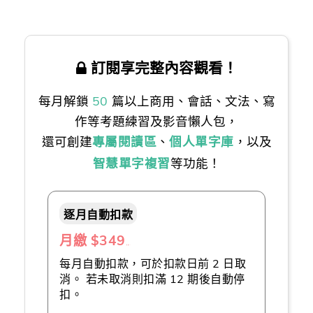
步。）
訂閱享完整內容觀看！
每月解鎖
50
篇以上商用、會話、文法、寫
作等考題練習及影音懶人包，
還可創建
專屬閱讀區
、
個人單字庫
，以及
智慧單字複習
等功能！
逐月自動扣款
月繳 $349
（推薦👍）
每月自動扣款，可於扣款日前 2 日取
消。 若未取消則扣滿 12 期後自動停
扣。