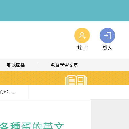
註冊
登入
查看我的購物車
雜誌廣播
免費學習文章
購物車
0
商品
高效學習計畫表
熱門文章主題
雜誌線上廣播
hashtag 標籤索引
蛋控一定要知道!! 「溏心蛋」、「滑蛋」...各種蛋的英文怎麼說?
解析英語廣播
文章分類
生活英語廣播
時事·新知
.各種蛋的英文
單字·俚語·用法