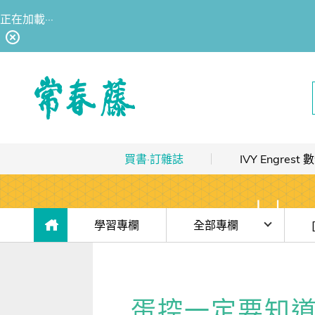
正在加載···
回常春藤首頁
買書·訂雜誌
IVY Engres
熱銷排行
｜
最多人買
數位訂閱制介紹
限時優惠
｜
省最多
hot
數位訂閱制-新手攻略
目前位於:
學習專欄
全部專欄
團體採購
｜
企業 / 補習班
hot
訂閱方案
時事·新知
(免
出版品總覽
我的閱讀區
單字·俚語·用法
【J
蛋控一定要知道!
數位學習
｜
數位訂閱 / 線上課程
高效學習計畫表
hot
[閱讀] 入門·生活會話
【J