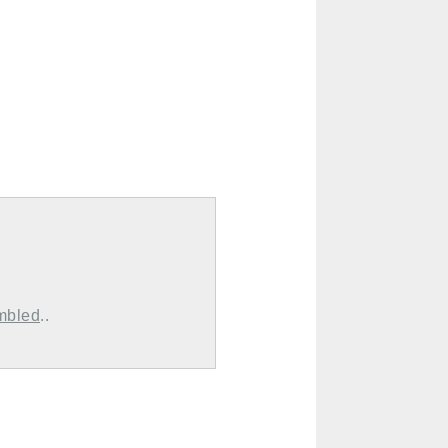
mbled
..