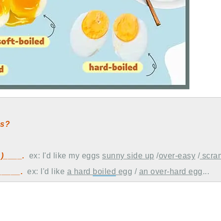
gs?
.)____.
ex: I'd like my eggs
sunny side up
/
over-easy
/
scra
_____.
ex: I'd like
a hard
boiled
eg
g /
an over-hard egg
...