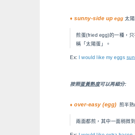
sunny-side up
♦
egg
太
煎蛋(fried egg)
稱「太陽蛋」。
Ex:
I would like my eggs
sun
按照
蛋黃熟度
可以再細分:
♦
over-easy (egg)
煎半熟(
兩面都煎，其中一面稍微
Ex:
I would like extra bacon