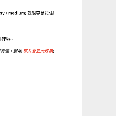
sy
/
medium
) 就很容易記住!
料理啦~
習資源，還能
享入會五大好康
)