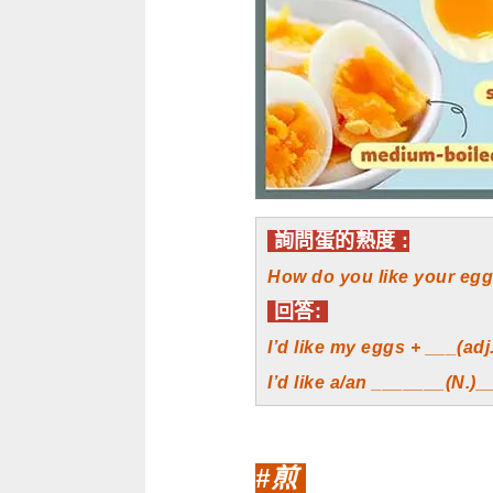
詢問蛋的熟度 :
How do you like your eg
回答:
I’d like my eggs + ___(adj
I’d like a/an _______(N.)_
#煎