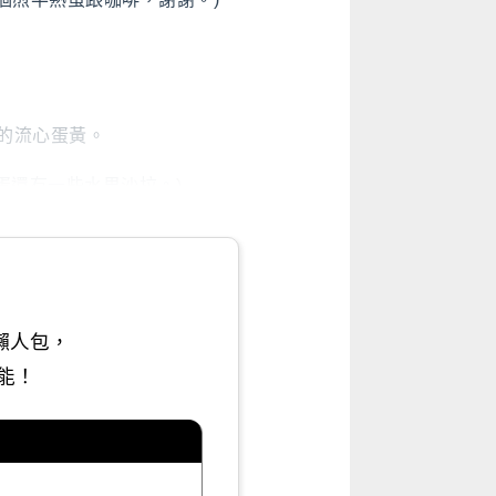
度的流心蛋黃。
蛋還有一些水果沙拉。)
懶人包，
能！