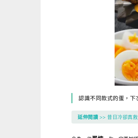
寫作．翻譯．閱讀
商用．新聞英文
多元選修
認識不同款式的蛋，下
延伸閱讀
>> 昔日冷卻真救星，