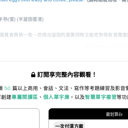
熟(蛋) (半凝固蛋液)
asy 蛋黃會再熟一些，吃得出凝固的蛋黃同時又能吃到保有濕潤
ggs over-medium and some fruit salad.
(早餐我們吃了煎半熟
訂閱享完整內容觀看！
鎖
50
篇以上商用、會話、文法、寫作等考題練習及影音
可創建
專屬閱讀區
、
個人單字庫
，以及
智慧單字複習
等功
最划算👍
一次付清方案