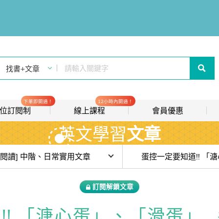
下單即開通！
12小時內開通！
t 數位訂閱制
線上課程
會員優惠
英文學習
文章
線上影音課程
歡迎加入常春藤
new
會員推薦分潤計畫
new
目前位於:
[閱讀] 中階、日常實用文章
我的音檔收聽櫃
new
費試讀)【JQool * IVY 閱讀森林 6 週陪讀計畫】#week1 聚光燈效應
訂閱解鎖文章
會員限定活動
Qool * IVY 閱讀森林 6 週陪讀計畫】#week2 蛤蟆先生去看心理師
! 「溏心蛋」、「滑蛋」..
會員升等辦法
Qool * IVY 閱讀森林 6 週陪讀計畫】#week6 演唱會後遺症