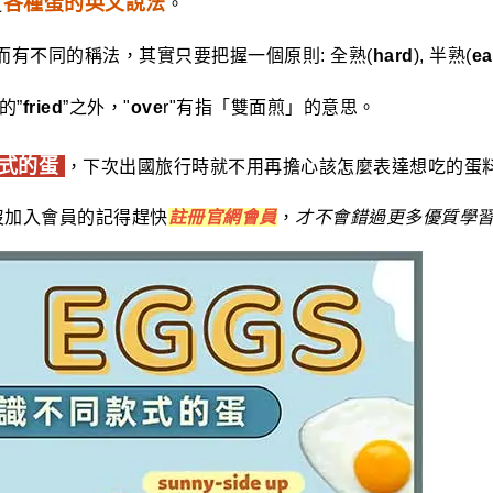
各種蛋的英文說法
道
。
而有不同的稱法，其實只要把握一個原則: 全熟(
hard
), 半熟(
ea
的”
fried
”之外，"
ove
r"有指「雙面煎」的意思。
式的蛋
，下次出國旅行時就不用再擔心該怎麼表達想吃的蛋
沒加入會員的記得趕快
註冊官網會
員
，
才不會錯過更多優質學