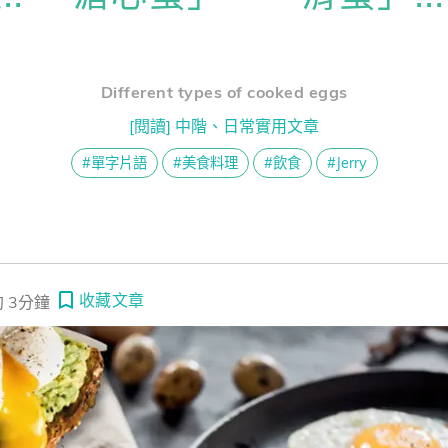
熊贈點回饋辦法
不舒服，別說 I’m uncomfortable. 各種不舒服，你可以這樣說
 surf the internet 聽起來超阿嬤 ～ 一起戒掉老派英文吧！
Different types of cooked eggs
解鎖文章
一次過！
[閱讀] 中階、日常實用文章
#單字片語
#美食料理
#飲食
#Jerry
習區
收藏文章
 3分鐘