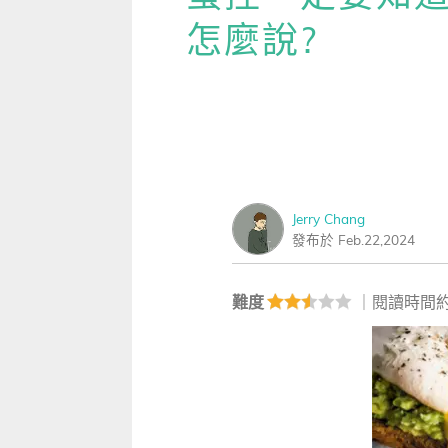
雜誌
IVY Engrest 數位訂閱制
｜
長訂 / 當期 / 過刊
專屬閱讀區
怎麼說?
[閱讀] 中階、日常實用文章
生病
升學考試
線上課程
解析英語（英檢中級→中高級）
｜
會考 / 學測
我的收藏文章
TOEIC 多益 750 輕鬆過
別說
多益・雅思
APP學習
生活英語（英檢初級→中級）
國中（閱讀素養．會考題庫）
更多 Premium 
GEPT 全民英檢，聽/說/讀/寫
GEPT全民英檢
升大學系列（新課綱適用）
TOEIC 新制多益
我的學習設定 / 記錄
寫作·題型攻略
職場進修
升科大四技大專系列
TOEIC Bridge多益普級
初級全民英檢
每日 Quiz 複習區
職場·商務應用
Jerry Chang
兒童
大專院校系列
IELTS 雅思
中級全民英檢
桌曆．月曆．行事曆
｜
啟蒙～國小
單字收藏 / 小考複
發布於 Feb.22,2024
[閱讀] 高階、進階閱讀
Aptis 普思
中高級全民英檢
英語學習法
0～3歲
我的訂閱·推播設定
見證心得·考情分享
難度
｜閱讀時間約
軍檢系列
全民英檢實力養成
英語從頭學（英語輕鬆學）系列
3～6歲
訂閱制更新月誌
發音．聽力．口說．會話
低年級（7-8歲）
訂閱讀者回饋宣言
單字．片語．辭典
中年級（9-10歲）
文法．句型．克漏字
高年級以上（11-15歲）