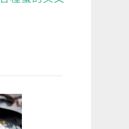
[閱讀] 入門·生活會話
[閱讀] 中階、日常實用文章
TOEIC 多益 750 輕鬆過
GEPT 全民英檢，聽/說/讀/寫一次過！
寫作·題型攻略
職場·商務應用
[閱讀] 高階、進階閱讀
見證心得·考情分享