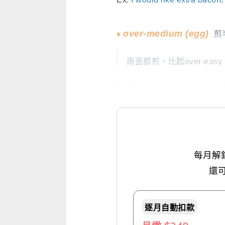
♦
over-medium (egg)
煎半
兩面都煎，比起over-e
Ex:
For breakfast, we had e
每月解
還
逐月自動扣款