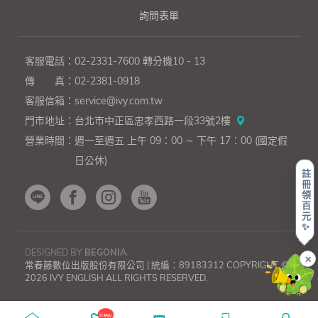
詢問表單
客服電話：
02-2331-7600
轉分機10 - 13
傳 真：
02-2381-0918
客服信箱：
service@ivy.com.tw
門市地址：
台北市中正區忠孝西路一段33號2樓
營業時間：
週一至週五 上午 09：00 ∼ 下午 17：00 (國定假
日公休)
註
冊
領
百
元
✨
DESIGNED BY
BEGONIA
.
✕
常春藤數位出版股份有限公司 | 統編：89183312 COPYRIGHT ©
2026 IVY ENGLISH ALL RIGHTS RESERVED.
上一則
下一則
閉
溝
著
通
new