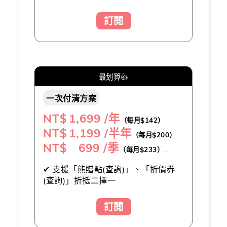
訂閱
最划算👍
一次付清方案
NT$
1,699 /年
（每月$142）
NT$
1,199 /半年
（每月$200）
NT$ 699 /季
（每月$233）
（推薦👍）
✔ 支援「熊贈點(查詢)」、「折價券
(查詢)」折抵二擇一
訂閱