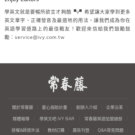
學英文就是要暢所欲言才夠酷▝ν▘希望讓大家學到更多
英文單字、正確發音及最道地的用法，讓我們成為你在
英語學習道路上的最佳戰友！歡迎來信給我們鼓勵鼓
勵：service@ivy.com.tw
關於常春藤
愛心捐助計畫
創辦人介紹
企業沿革
媒體報導
學英文吧 iVY BAR
常春藤英語加盟總部
授權&師資外派
教材訂購
廣告刊登
Q&A常見問題