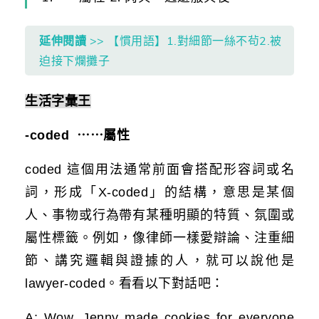
延伸閱讀
>> 【慣用語】1.對細節一絲不茍2.被
迫接下爛攤子
生活字彙王
-coded ⋯⋯屬性
coded 這個用法通常前面會搭配形容詞或名
詞，形成「X-coded」的結構，意思是某個
人、事物或行為帶有某種明顯的特質、氛圍或
屬性標籤。例如，像律師一樣愛辯論、注重細
節、講究邏輯與證據的人，就可以說他是
lawyer-coded。看看以下對話吧：
A: Wow, Jenny made cookies for everyone