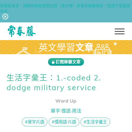
若網頁異常，請刪除網頁瀏覽紀錄（看步驟）再重新開啟網頁，造成不便還請
見諒。
回常春藤首頁
英文學習
文章
訂閱解鎖文章
生活字彙王：1.-coded 2.
dodge military service
Word Up
單字·俚語·用法
#單字片語
#慣用語·片語
#生活字彙王