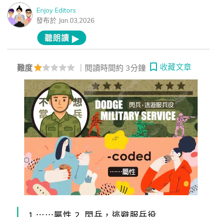
Enjoy Editors
發布於 Jan.03,2026
聽朗讀
收藏文章
難度
｜閱讀時間約 3分鐘
1.⋯⋯屬性 2. 閃兵，逃避服兵役