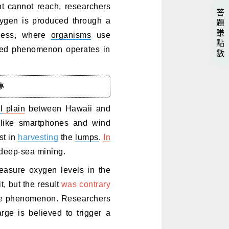
ht cannot reach, researchers
答
xygen is produced through a
題
賺
rocess, where
organisms
use
點
ered phenomenon operates in
數
夢
l
plain
between Hawaii and
s like smartphones and wind
st in
harvesting
the
lumps
.
In
 deep-sea mining.
measure oxygen levels in the
, but the result
was contrary
 the phenomenon. Researchers
arge is believed to trigger a