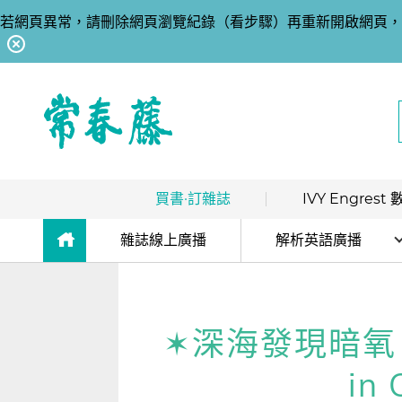
若網頁異常，請刪除網頁瀏覽紀錄（看步驟）再重新開啟網頁，
回常春藤首頁
買書·訂雜誌
IVY Engres
熱銷排行
｜
最多人買
數位訂閱制介紹
雜誌線上廣播
解析英語廣播
限時優惠
｜
省最多
hot
數位訂閱制-新手攻略
解析英語廣播
團體採購
｜
企業 / 補習班
hot
訂閱方案
生活英語廣播
✶深海發現暗氧 產
出版品總覽
我的閱讀區
in 
數位學習
｜
數位訂閱 / 線上課程
高效學習計畫表
hot