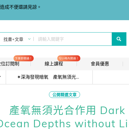
造成不便還請見諒。
下單即開通！
12小時內開通！
t 數位訂閱制
線上課程
會員優惠
目前位於:
線上影音課程
歡迎加入常春藤
✶深海發現暗氧 產氧無須光合作用 Dark Oxygen Found in Ocean Depths without Light
new
會員推薦分潤計畫
new
公開精選文章
我的音檔收聽櫃
new
氧無須光合作用 Dark Ox
會員限定活動
Ocean Depths without L
會員升等辦法