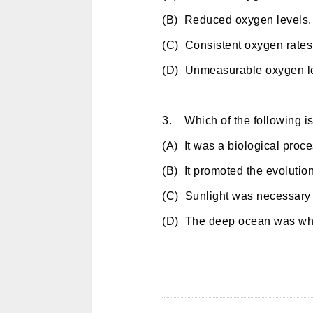
(B) Reduced oxygen levels.
(C) Consistent oxygen rates
(D) Unmeasurable oxygen le
3. Which of the following i
(A) It was a biological proce
(B) It promoted the evolution
(C) Sunlight was necessary f
(D) The deep ocean was wh