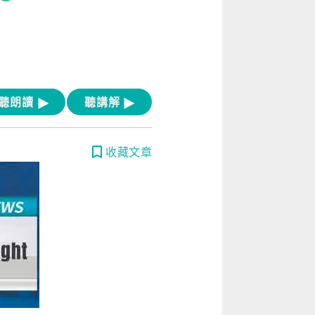
[閱讀] 入門·生活會話
[閱讀] 中階、日常實用文章
TOEIC 多益 750 輕鬆過
GEPT 全民英檢，聽/說/讀/寫一次過！
聽朗讀
聽講解
寫作·題型攻略
收藏文章
職場·商務應用
[閱讀] 高階、進階閱讀
見證心得·考情分享