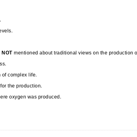
.
vels.
s
NOT
mentioned about traditional views on the production 
ss.
 of complex life.
or the production.
ere oxygen was produced.