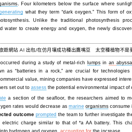
ganisms
. Four kilometers below the surface where sunlig
generating
what they term “dark oxygen.” This form of o
otosynthesis. Unlike the traditional photosynthesis p
and water to create energy and oxygen, the newly discov
旅遊網站 AI 出包/在仿月壤成功種出鷹嘴豆 太空種植物不是
 occurred during a study of metal-rich
lumps
in
an
abyssa
wn as “batteries in a rock,” are crucial for technologie
 commercial value, mining companies have expressed intere
ers set out to
assess
the potential environmental impact of
ate
a section of the seafloor, the researchers aimed to 
oxygen rates would decrease as
marine
organisms
consume it
ected outcome
prompted
the team to further investigate
 electric charge similar to that of *a AA battery. This ch
r into hydrogen and oxygen,
accounting for
the increase.