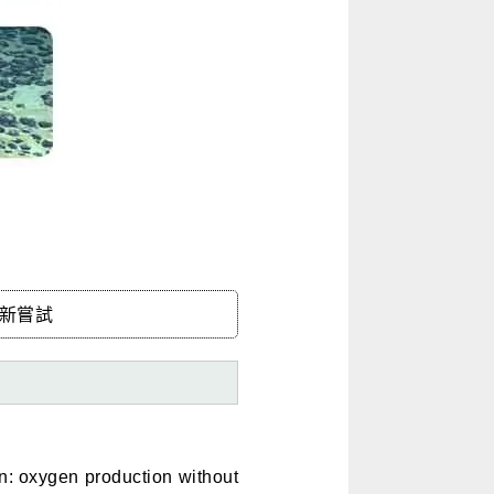
市新嘗試
an: oxygen production without