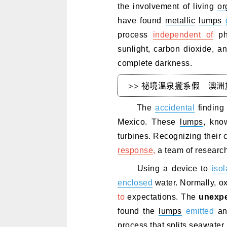
the involvement of living
or
have found
metallic
lumps
process
independent of
ph
sunlight, carbon dioxide, 
complete darkness.
>> 祕境溫泉攏系假 澳洲
The
accidental
finding
Mexico. These
lumps
, kno
turbines. Recognizing their
response
,
a team of research
Using a device to
isol
enclosed
water. Normally, 
to
expectations. The
unexp
found the
lumps
emitted
an
process that splits seawate