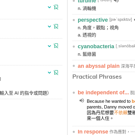
●
turbine
n. 渦輪機
[pɚˋspɛktɪv]
●
perspective
n. 角度，觀點；視角
a. 透視的
[ˌsīənōbak
●
cyanobacteria
n. 藍綠菌
●
an abyssal plain
深海平
Practical Phrases
勵
●
be independent of...
脫
輸入至 AI 的指令或問題）
Because he wanted to
b
parents, Danny moved ou
因為丹尼想要
不依賴
雙
來一個人住。
●
In response
作為應對，⋯