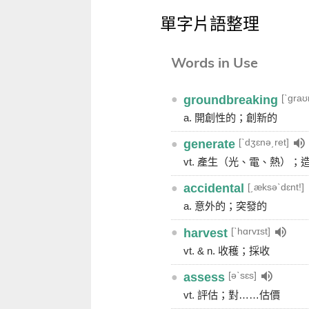
單字片語整理
Words in Use
[ˋgraʊ
●
groundbreaking
a. 開創性的；創新的
[ˋdʒɛnə͵ret]
●
generate
vt. 產生（光、電、熱）
[͵æksəˋdɛnt!]
●
accidental
a. 意外的；突發的
[ˋhɑrvɪst]
●
harvest
vt. & n. 收穫；採收
[əˋsɛs]
●
assess
vt. 評估；對……估價