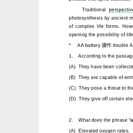
Traditional
perspectiv
photosynthesis by ancient
of complex life forms. How
opening the possibility of lif
* AA battery 讀作 doub
1. According to the passage,
(A) They have been collecte
(B) They are capable of emitt
(C) They pose a threat to t
(D) They give off certain ele
2. What does the phrase “
(A) Elevated oxygen rates.