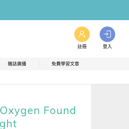
註冊
登入
查看我的購物車
雜誌廣播
免費學習文章
購物車
0
商品
高效學習計畫表
熱門文章主題
雜誌線上廣播
hashtag 標籤索引
解析英語廣播
文章分類
ygen Found
生活英語廣播
時事·新知
ight
單字·俚語·用法