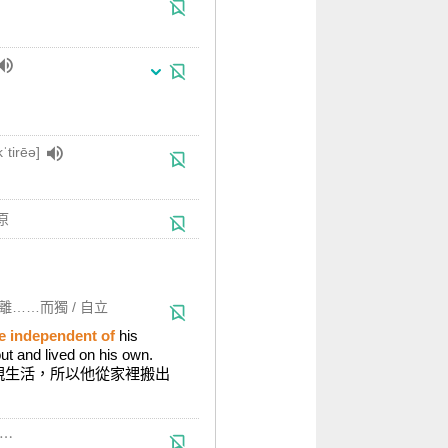
ˈtirēə]
原
離……而獨 / 自立
e independent of
his
t and lived on his own.
親生活，所以他從家裡搬出
⋯