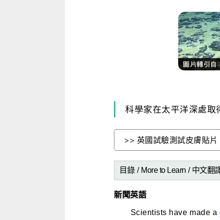
寫作．翻譯．閱讀
商用．新聞英文
多元選修
科學家在太平洋深處取
>> 英國試驗測試皮膚貼
目錄 /
More to Learn
/
中文翻譯
新聞英語
Scientists have made a