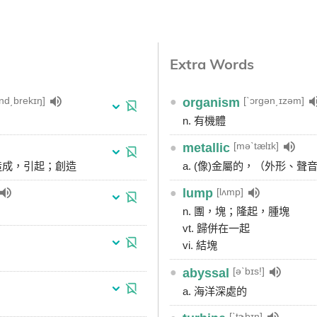
Extra Words
nd͵brekɪŋ]
[ˋɔrgən͵ɪzəm]
●
organism
n. 有機體
[məˋtælɪk]
●
metallic
；造成，引起；創造
a. (像)金屬的，（外形、
[lʌmp]
●
lump
n. 團，塊；隆起，腫塊
vt. 歸併在一起
vi. 結塊
[əˋbɪs!]
●
abyssal
a. 海洋深處的
[ˋtɝbɪn]