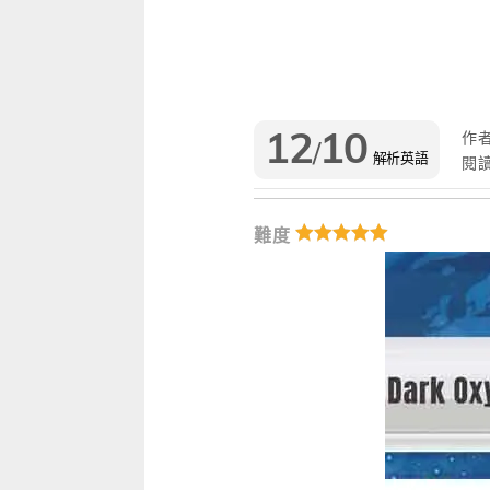
雜誌
IVY Engrest 數位訂閱制
｜
長訂 / 當期 / 過刊
專屬閱讀區
升學考試
線上課程
解析英語（英檢中級→中高級）
｜
會考 / 學測
我的收藏文章
多益・雅思
APP學習
生活英語（英檢初級→中級）
國中（閱讀素養．會考題庫）
更多 Premium 
12
10
作
/
GEPT全民英檢
升大學系列（新課綱適用）
TOEIC 新制多益
我的學習設定 / 記錄
解析英語
閱
職場進修
升科大四技大專系列
TOEIC Bridge多益普級
初級全民英檢
每日 Quiz 複習區
難度
兒童
大專院校系列
IELTS 雅思
中級全民英檢
桌曆．月曆．行事曆
｜
啟蒙～國小
單字收藏 / 小考複
Aptis 普思
中高級全民英檢
英語學習法
0～3歲
我的訂閱·推播設定
軍檢系列
全民英檢實力養成
英語從頭學（英語輕鬆學）系列
3～6歲
訂閱制更新月誌
發音．聽力．口說．會話
低年級（7-8歲）
訂閱讀者回饋宣言
單字．片語．辭典
中年級（9-10歲）
文法．句型．克漏字
高年級以上（11-15歲）