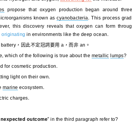
es
propose that oxygen production began around three 
 microorganisms known as
cyanobacteria
. This process grad
ever, this discovery reveals that oxygen can form throug
e
originating
in environments like the deep ocean.
le A battery，因此不定冠詞要用 a，而非 an。
 which of the following is true about the
metallic
lumps
?
d for cosmetic production.
ing light on their own.
he
marine
ecosystem.
ctric charges.
unexpected outcome
” in the third paragraph refer to?