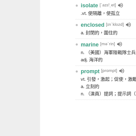
[ˋaɪs!͵et]
●
isolate
.vt. 使隔離，使孤立
[ɪnˋklozd]
●
enclosed
a. 封閉的，圍住的
[məˋrin]
●
marine
n. （美國）海軍陸戰隊士兵
adj. 海洋的
[prɑmpt]
●
prompt
vt. 引發，激起；促使，激
a. 立刻的
n. （演員）提詞；提示詞（