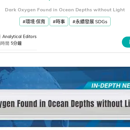
熊贈點回饋辦法
Dark Oxygen Found in Ocean Depths without Light
#環境·保育
#時事
#永續發展 SDGs
解鎖文章
者
Analytical Editors
讀時間
5分鐘
習區