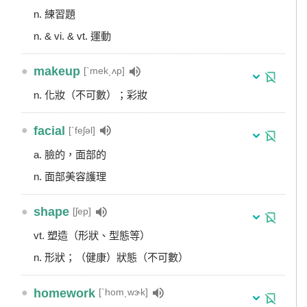
n. 練習題
n. & vi. & vt. 運動
●
makeup
[ˋmek͵ʌp]
n. 化妝（不可數）；彩妝
●
facial
[ˋfeʃəl]
a. 臉的，面部的
n. 面部美容護理
●
shape
[ʃep]
vt. 塑造（形狀、型態等）
n. 形狀；（健康）狀態（不可數）
●
homework
[ˋhom͵wɝk]