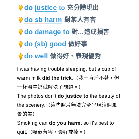
do
justice
to
充分體現出
do sb
harm
對某人有害
do
damage
to
對...造成損害
do (sb) good
做好事
do
well
做得好、表現優秀
I was having trouble sleeping, but a cup of
warm milk
did the
trick
.（我一直睡不著，但
一杯溫牛奶就解決了問題。）
The photos don't
do
justice
to
the beauty of
the
scenery
.（這些照片無法完全呈現這個風
景的美）
Smoking can
do you
harm
, so it's best to
quit
.（吸菸有害，最好戒掉。）