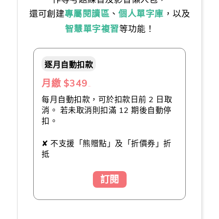
還可創建
專屬閱讀區
、
個人單字庫
，以及
智慧單字複習
等功能！
逐月自動扣款
月繳 $349
（推薦👍）
每月自動扣款，可於扣款日前 2 日取
消。 若未取消則扣滿 12 期後自動停
扣。
✘ 不支援「熊贈點」及「折價券」折
抵
訂閱