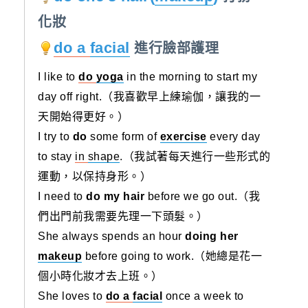
化妝
do a
facial
進行臉部護理
I like to
do
yoga
in the morning to start my
day off right.（我喜歡早上練瑜伽，讓我的一
天開始得更好。）
I try to
do
some form of
exercise
every day
to stay
in
shape
.（我試著每天進行一些形式的
運動，以保持身形。）
I need to
do my hair
before we go out.（我
們出門前我需要先理一下頭髮。）
She always spends an hour
doing her
makeup
before going to work.（她總是花一
個小時化妝才去上班。）
She loves to
do a
facial
once a week to