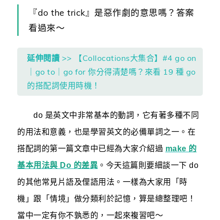
『do the trick』是惡作劇的意思嗎？答案
看過來～
延伸閱讀
>> 【Collocations大集合】#4 go on
｜go to｜go for 你分得清楚嗎？來看 19 種 go
的搭配詞使用時機！
do 是英文中非常基本的動詞，它有著多種不同
的用法和意義，也是學習英文的必備單詞之一。在
搭配詞的第一篇文章中已經為大家介紹過
make 的
基本用法與 Do 的差異
。今天這篇則要細談一下 do
的其他常見片語及俚語用法。一樣為大家用「時
機」跟「情境」做分類利於記憶，算是總整理吧！
當中一定有你不孰悉的，一起來複習吧～