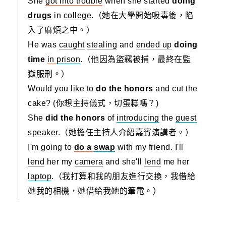
She
got into trouble
when she started
doing
drugs
in
college
.（她在大學開始吸毒後，陷
入了麻煩之中。）
He was
caught
stealing
and
ended up
doing
time
in
prison
.（他因為盜竊被捕，最終在監
獄服刑。）
Would you like to
do the honors
and cut the
cake? (你想主持儀式，切蛋糕嗎？)
She
did the honors
of
introducing
the
guest
speaker
.（她擔任主持人介紹嘉賓演講者。）
I'm going to
do a
swap
with my friend. I'll
lend
her my
camera
and she'll
lend
me her
laptop
.（我打算和我的朋友進行交換，我借給
她我的相機，她借給我她的筆電。）