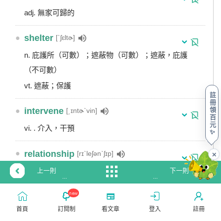
adj. 無家可歸的
●
shelter
[ˋʃɛltɚ]
n. 庇護所（可數）；遮蔽物（可數）；遮蔽，庇護
（不可數）
vt. 遮蔽；保護
註
冊
領
●
intervene
[͵ɪntɚˋvin]
百
元
vi. . 介入，干預
✨
●
relationship
[rɪˋleʃənˋʃɪp]
✕
上一則
下一則
n. （人、團體之間的）關係 / 往來；（兩物 之間
【Collocations
【英
的）關係；戀愛關係
大
文
new
集
整
合】
聊
首頁
訂閱制
看文章
登入
註冊
●
environment
[ɪnˋvaɪrənmənt]
#14『Let's
室】