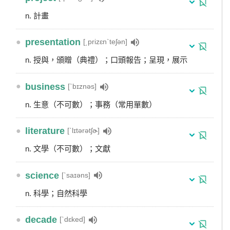
n. 計畫
●
presentation
[͵prizɛnˋteʃən]
n. 授與，頒贈（典禮）；口頭報告；呈現，展示
●
business
[ˋbɪznəs]
n. 生意（不可數）；事務（常用單數）
●
literature
[ˋlɪtərətʃɚ]
n. 文學（不可數）；文獻
●
science
[ˋsaɪəns]
n. 科學；自然科學
●
decade
[ˋdɛked]