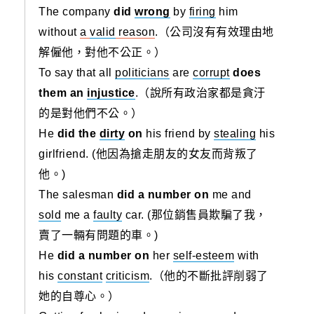
The company
did
wrong
by
firing
him
without
a
valid
reason
.（公司沒有有效理由地
解僱他，對他不公正。）
To say that all
politicians
are
corrupt
does
them an
injustice
.（說所有政治家都是貪汙
的是對他們不公。）
He
did the
dirty
on
his friend by
stealing
his
girlfriend. (他因為搶走朋友的女友而背叛了
他。)
The salesman
did a number on
me and
sold
me a
faulty
car. (那位銷售員欺騙了我，
賣了一輛有問題的車。)
He
did a number on
her
self-esteem
with
his
constant
criticism
.（他的不斷批評削弱了
她的自尊心。）