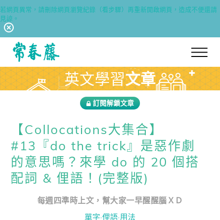
若網頁異常，請刪除網頁瀏覽紀錄（看步驟）再重新開啟網頁，造成不便還請
見諒。
回常春藤首頁
英文學習
文章
訂閱解鎖文章
【Collocations大集合】
#13『do the trick』是惡作劇
的意思嗎？來學 do 的 20 個搭
配詞 & 俚語！(完整版)
每週四準時上文，幫大家一早醒醒腦ＸＤ
單字·俚語·用法