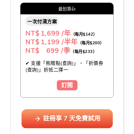
最划算👍
一次付清方案
NT$
1,699 /年
（每月$142）
NT$
1,199 /半年
（每月$200）
NT$ 699 /季
（每月$233）
（推薦👍）
✔ 支援「熊贈點(查詢)」、「折價券
(查詢)」折抵二擇一
訂閱
註冊享 7 天免費試用