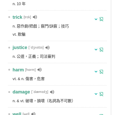
n. 10 年
●
trick
[trɪk]
n. 惡作劇/把戲；竅門/訣竅；技巧
vt. 欺騙
●
justice
[ˋdʒʌstɪs]
n. 公道，正義；司法審判
●
harm
[hɑrm]
vt. & n. 傷害，危害
●
damage
[ˋdæmɪdʒ]
n. & vt. 破壞，損壞（名詞為不可數）
●
well
[wɛl]