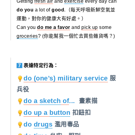
Getting
fresh air
and
exercise
every day can
do you
a lot of
good
.（每天呼吸新鮮空氣並
運動，對你的健康大有好處。）
Can you
do me a favor
and
pick up
some
groceries
? (你能幫我一個忙去買些雜貨嗎？)
7
表達特定行為：
do (one’s) military service
服
兵役
do a
sketch
of
...
畫素描
do up a
button
扣鈕扣
do
drugs
濫用毒品