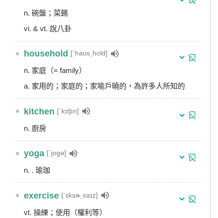
n. 碗盤；菜餚
vi. & vt. 說八卦
●
household
[ˋhaʊs͵hold]
n. 家庭（= family）
a. 家用的；家庭的；家喻戶曉的，為許多人所知的
●
kitchen
[ˋkɪtʃɪn]
n. 廚房
●
yoga
[ˋjogə]
n. . 瑜珈
●
exercise
[ˋɛksɚ͵saɪz]
vt. 操練；使用（權利等）