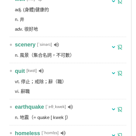
adj. (身體)健康的
n. 井
adv. 很好地
●
scenery
[ˋsinərɪ]
n. 風景（集合名詞，不可數）
●
quit
[kwɪt]
vt. 停止；戒除；辭（職）
vi. 辭職
●
earthquake
[ˋɝθ͵kwek]
n. 地震（= quake [ kwek ]）
●
homeless
[ˋhomlɪs]