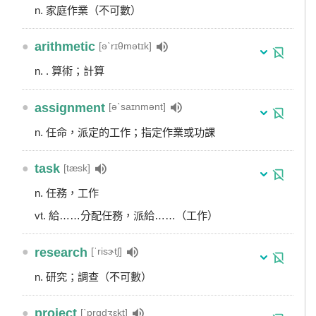
n. 家庭作業（不可數）
●
arithmetic
[əˋrɪθmətɪk]
n. . 算術；計算
●
assignment
[əˋsaɪnmənt]
n. 任命，派定的工作；指定作業或功課
●
task
[tæsk]
n. 任務，工作
vt. 給……分配任務，派給……（工作）
●
research
[ˈrisɝtʃ]
n. 研究；調查（不可數）
●
project
[ˋprɑdʒɛkt]