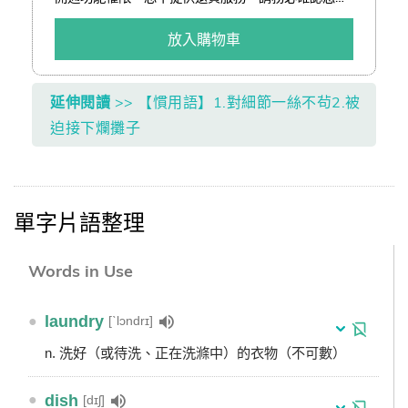
了解訂閱制服務後再進行訂購。 ✔ 結帳可享「熊贈點
(查詢)」或「折價券(查詢)」折抵二擇一。 ✔ 以低於
放入購物車
3 折加購嚴選好書。
延伸閱讀
>> 【慣用語】1.對細節一絲不茍2.被
迫接下爛攤子
單字片語整理
Words in Use
●
laundry
[ˋlɔndrɪ]
n. 洗好（或待洗、正在洗滌中）的衣物（不可數）
●
dish
[dɪʃ]