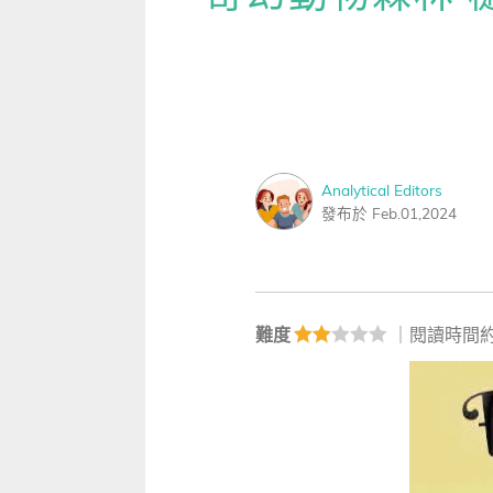
雜誌
IVY Engrest 數位訂閱制
｜
長訂 / 當期 / 過刊
專屬閱讀區
[閱讀] 中階、日常實用文章
生病
升學考試
線上課程
解析英語（英檢中級→中高級）
｜
會考 / 學測
我的收藏文章
TOEIC 多益 750 輕鬆過
別說
多益・雅思
APP學習
生活英語（英檢初級→中級）
國中（閱讀素養．會考題庫）
更多 Premium 
GEPT 全民英檢，聽/說/讀/寫
GEPT全民英檢
升大學系列（新課綱適用）
TOEIC 新制多益
我的學習設定 / 記錄
寫作·題型攻略
Analytical Editors
職場進修
升科大四技大專系列
TOEIC Bridge多益普級
初級全民英檢
每日 Quiz 複習區
發布於 Feb.01,2024
職場·商務應用
兒童
大專院校系列
IELTS 雅思
中級全民英檢
桌曆．月曆．行事曆
｜
啟蒙～國小
單字收藏 / 小考複
[閱讀] 高階、進階閱讀
Aptis 普思
中高級全民英檢
英語學習法
0～3歲
我的訂閱·推播設定
見證心得·考情分享
難度
｜閱讀時間約
軍檢系列
全民英檢實力養成
英語從頭學（英語輕鬆學）系列
3～6歲
訂閱制更新月誌
發音．聽力．口說．會話
低年級（7-8歲）
訂閱讀者回饋宣言
單字．片語．辭典
中年級（9-10歲）
文法．句型．克漏字
高年級以上（11-15歲）