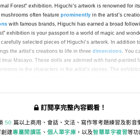
al Forest” exhibition. Higuchi’s artwork is renowned for its
nd mushrooms often feature
prominently
in the artist’s creat
ons
with famous brands, Higuchi has earned a broad follow
 exhibition is your passport to a world of magic and wond
 carefully selected pieces of Higuchi’s artwork. In addition t
ngs the artist’s creations to life in three
dimensions
. You c
st Imai Masayo. These dolls are adorned with hand-painted f
sions to the characters in the artist’s stories. The exhibit
ure
wooden books and folding screens, which feature divers
訂閱享完整內容觀看！
鎖
50
篇以上商用、會話、文法、寫作等考題練習及影音
可創建
專屬閱讀區
、
個人單字庫
，以及
智慧單字複習
等功