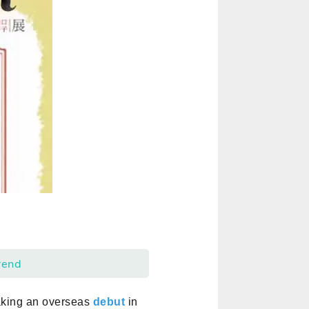
end
aking an overseas
debut
in