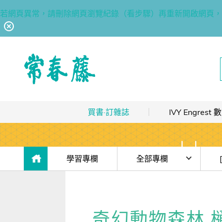
若網頁異常，請刪除網頁瀏覽紀錄（看步驟）再重新開啟網頁，
回常春藤首頁
買書·訂雜誌
IVY Engres
熱銷排行
｜
最多人買
數位訂閱制介紹
限時優惠
｜
省最多
hot
數位訂閱制-新手攻略
目前位於:
學習專欄
全部專欄
團體採購
｜
企業 / 補習班
hot
訂閱方案
時事·新知
(免
出版品總覽
我的閱讀區
單字·俚語·用法
【J
奇幻動物森林 樋口裕
數位學習
｜
數位訂閱 / 線上課程
高效學習計畫表
hot
[閱讀] 入門·生活會話
【J