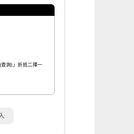
）
(查詢)」折抵二擇一
入