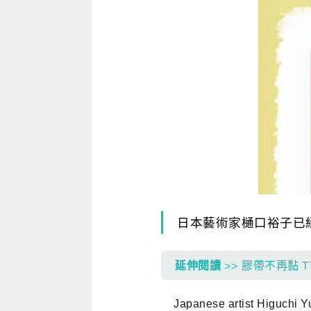
寫作．翻譯．閱讀
商用．新聞英文
多元選修
日本藝術家樋口裕子已
延伸閱讀
>> 膠帶不再黏 TT
Japanese artist Higuchi Yu