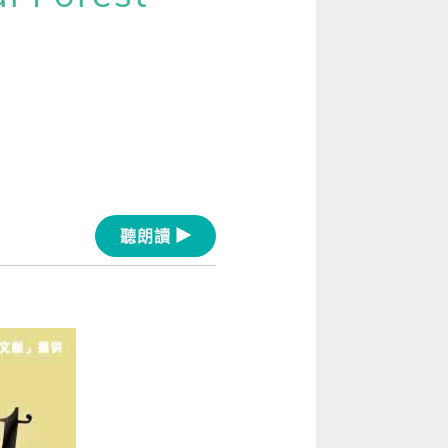
[閱讀] 入門·生活會話
[閱讀] 中階、日常實用文章
TOEIC 多益 750 輕鬆過
GEPT 全民英檢，聽/說/讀/寫一次過！
寫作·題型攻略
職場·商務應用
聽朗讀
[閱讀] 高階、進階閱讀
見證心得·考情分享