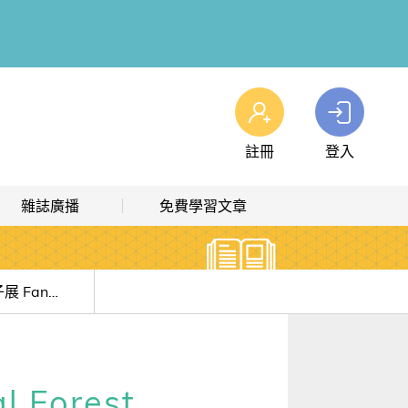
註冊
登入
查看我的購物車
雜誌廣播
免費學習文章
購物車
0
商品
高效學習計畫表
熱門文章主題
雜誌線上廣播
hashtag 標籤索引
奇幻動物森林 樋口裕子展 Fantasy Animal Forest
解析英語廣播
文章分類
生活英語廣播
時事·新知
Forest
單字·俚語·用法