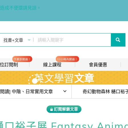
造成不便還請見諒。
下單即開通！
12小時內開通！
t 數位訂閱制
線上課程
會員優惠
英文學習
文章
線上影音課程
歡迎加入常春藤
new
會員推薦分潤計畫
new
目前位於:
[閱讀] 中階、日常實用文章
我的音檔收聽櫃
new
費試讀)【JQool * IVY 閱讀森林 6 週陪讀計畫】#week1 聚光燈效應
訂閱解鎖文章
會員限定活動
Qool * IVY 閱讀森林 6 週陪讀計畫】#week2 蛤蟆先生去看心理師
子展 Fantasy Animal 
會員升等辦法
Qool * IVY 閱讀森林 6 週陪讀計畫】#week6 演唱會後遺症