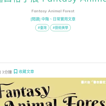
熊贈點回饋辦法
不舒服，別說 I’m uncomfortable. 各種不舒服，你可以這樣說
Fantasy Animal Forest
[閱讀] 中階、日常實用文章
 surf the internet 聽起來超阿嬤 ～ 一起戒掉老派英文吧！
解鎖文章
#臺灣
#藝術美學
一次過！
習區
收藏文章
 3分鐘