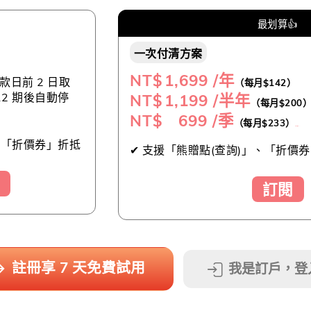
最划算👍
一次付清方案
NT$
1,699 /年
日前 2 日取
（每月$142）
NT$
1,199 /半年
12 期後自動停
（每月$200
NT$ 699 /季
（每月$233）
（推薦👍）
及「折價券」折抵
✔ 支援「熊贈點(查詢)」、「折價券
訂閱
註冊享 7 天免費試用
我是訂戶，登