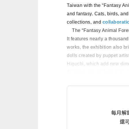
Taiwan with the “Fantasy Anim
and fantasy. Cats, birds, a
collections, and
collaborati
The “Fantasy Animal Forest”
It features nearly a thousand
works, the exhibition also bri
dolls created by puppet arti
Higuchi, which add new dimen
displays also include
miniat
每月解
還