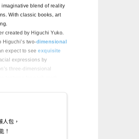
 imaginative blend of reality
ions. With classic books, art
ing.
er created by Higuchi Yuko.
o Higuchi’s two-
dimensional
an expect to see
exquisite
acial expressions by
ion’s three-dimensional
e textures for each work.
懶人包，
能！