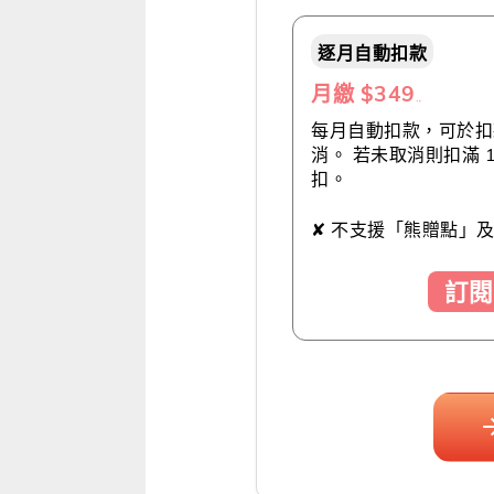
逐月自動扣款
月繳 $349
（推薦👍）
每月自動扣款，可於扣款
消。 若未取消則扣滿 
扣。
✘ 不支援「熊贈點」
訂閱