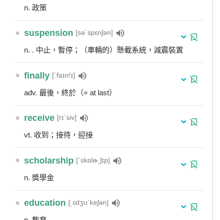
n. 政策
●
suspension
[səˋspɛnʃən]
n. . 中止，暫停；（車輛的）懸載系統，減震裝置
●
finally
[ˋfaɪn!ɪ]
adv. 最後，終於（= at last）
●
receive
[rɪˋsiv]
vt. 收到；接待，迎接
●
scholarship
[ˋskɑlɚ͵ʃɪp]
n. 獎學金
●
education
[͵ɛdʒʊˋkeʃən]
n. 教育