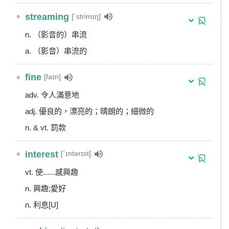
●
streaming
[ˋstrimɪŋ]
n. （影音的）串流
a. （影音）串流的
●
fine
[faɪn]
adv. 令人滿意地
adj. 優良的，漂亮的；晴朗的；細微的
n. & vt. 罰款
●
interest
[ˋɪntərɪst]
vt. 使......感興趣
n. 興趣;愛好
n. 利息[U]