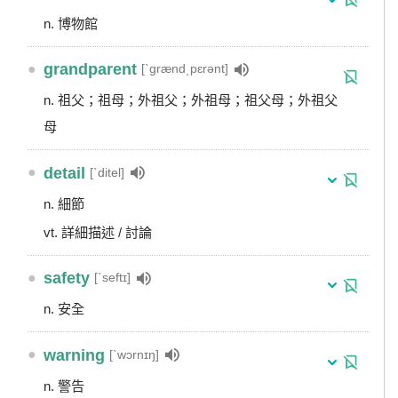
n. 博物館
●
grandparent
[ˋgrænd͵pɛrənt]
n. 祖父；祖母；外祖父；外祖母；祖父母；外祖父
母
●
detail
[ˋditel]
n. 細節
vt. 詳細描述 / 討論
●
safety
[ˋseftɪ]
n. 安全
●
warning
[ˋwɔrnɪŋ]
n. 警告