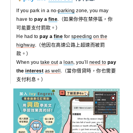
If you park in a no-
parking
zone, you may
have to
pay a
fine
.（如果你停在禁停區，你
可能要支付罰款。）
He had to
pay a
fine
for
speeding
on the
highway
.（他因在高速公路上超速而被罰
款。）
When you
take out
a
loan
, you'll
need to
pay
the
interest
as well
.（當你借貸時，你也需要
支付利息。）