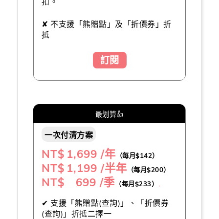
扣。
✘ 不支援「熊贈點」及「折價券」折
抵
訂閱
最划算👍
一次付清方案
NT$
1,699 /年
（每月$142）
NT$
1,199 /半年
（每月$200）
NT$ 699 /季
（每月$233）
（推薦👍）
✔ 支援「熊贈點(查詢)」、「折價券
(查詢)」折抵二擇一