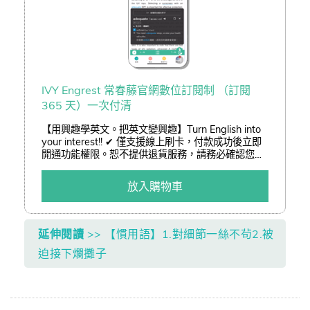
IVY Engrest 常春藤官網數位訂閱制 （訂閱
365 天）一次付清
【用興趣學英文。把英文變興趣】Turn English into
your interest!! ✔ 僅支援線上刷卡，付款成功後立即
開通功能權限。恕不提供退貨服務，請務必確認您已
了解訂閱制服務後再進行訂購。 ✔ 結帳可享「熊贈點
(查詢)」或「折價券(查詢)」折抵二擇一。 ✔ 以低於
放入購物車
3 折加購嚴選好書。
延伸閱讀
>> 【慣用語】1.對細節一絲不茍2.被
迫接下爛攤子