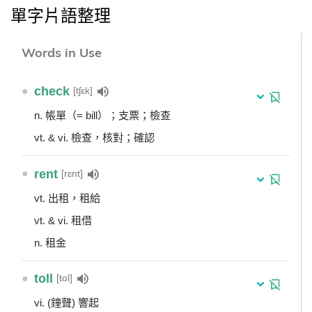
單字片語整理
Words in Use
●
check
[tʃɛk]
n. 帳單（= bill）；支票；檢查
vt. & vi. 檢查，核對；確認
●
rent
[rɛnt]
vt. 出租，租給
vt. & vi. 租借
n. 租金
●
toll
[tol]
vi. (鐘聲) 響起