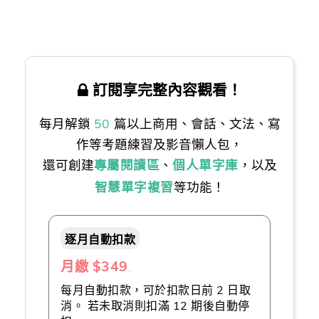
訂閱享完整內容觀看！
每月解鎖
50
篇以上商用、會話、文法、寫
作等考題練習及影音懶人包，
還可創建
專屬閱讀區
、
個人單字庫
，以及
智慧單字複習
等功能！
逐月自動扣款
月繳 $349
（推薦👍）
每月自動扣款，可於扣款日前 2 日取
消。 若未取消則扣滿 12 期後自動停