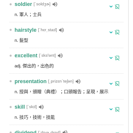
●
soldier
[ˋsoldʒɚ]
n. 軍人；士兵
●
hairstyle
[ˋhɛr͵staɪl]
n. 髮型
●
excellent
[ˋɛks!ənt]
adj. 傑出的，出色的
●
presentation
[͵prizɛnˋteʃən]
n. 授與，頒贈（典禮）；口頭報告；呈現，展示
●
skill
[ˋskɪl]
n. 技巧，技術，技能
●
dividend
[ˋdɪvə͵dɛnd]