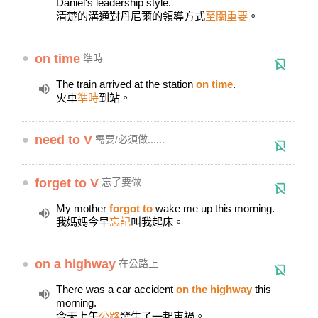
Daniel's leadership style.
清楚的溝通對丹尼爾的領導方式
至關重要
。
●
on time
準時
The train arrived at the station
on time
.
火車
準時
到站。
●
need to V
需要/必須做......
●
forget to V
忘了要做……
My mother
forgot to
wake me up this morning.
我媽媽今早
忘記
叫我起床。
●
on a highway
在公路上
There was a car accident
on the highway
this
morning.
今天上午
公路
發生了一起車禍。