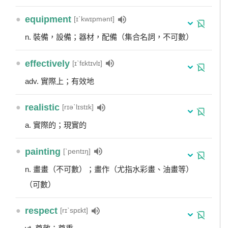
●
equipment
[ɪˋkwɪpmənt]
n. 裝備，設備；器材，配備（集合名詞，不可數）
●
effectively
[ɪˋfɛktɪvlɪ]
adv. 實際上；有效地
●
realistic
[rɪəˋlɪstɪk]
a. 實際的；現實的
●
painting
[ˋpentɪŋ]
n. 畫畫（不可數）；畫作（尤指水彩畫、油畫等）
（可數）
●
respect
[rɪˋspɛkt]