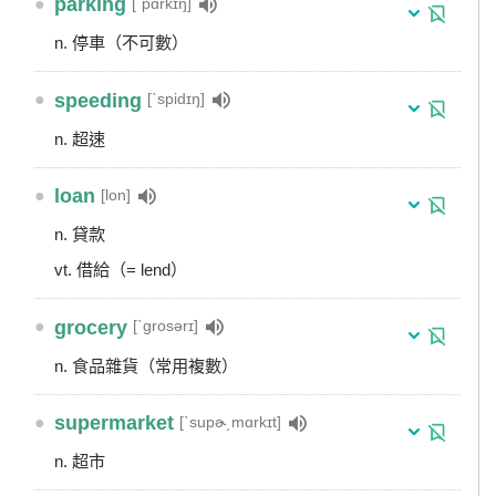
●
parking
[ˋpɑrkɪŋ]
n. 停車（不可數）
●
speeding
[ˋspidɪŋ]
n. 超速
●
loan
[lon]
n. 貸款
vt. 借給（= lend）
●
grocery
[ˋgrosərɪ]
n. 食品雜貨（常用複數）
●
supermarket
[ˋsupɚ͵mɑrkɪt]
n. 超市