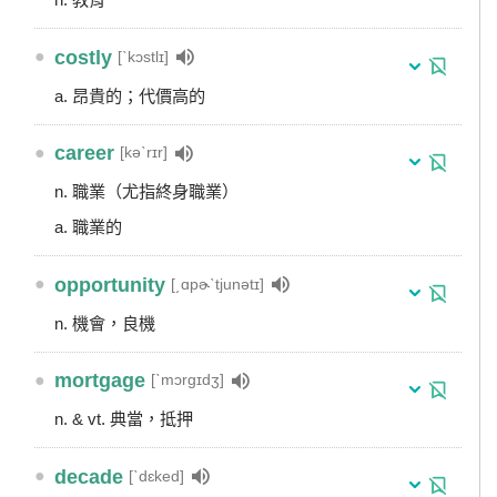
●
costly
[ˋkɔstlɪ]
a. 昂貴的；代價高的
●
career
[kəˋrɪr]
n. 職業（尤指終身職業）
a. 職業的
●
opportunity
[͵ɑpɚˋtjunətɪ]
n. 機會，良機
●
mortgage
[ˋmɔrgɪdʒ]
n. & vt. 典當，抵押
●
decade
[ˋdɛked]