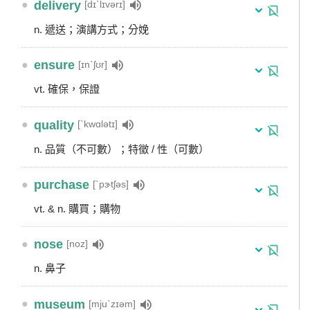
●
delivery
[dɪˋlɪvərɪ]
n. 遞送；演講方式；分娩
●
ensure
[ɪnˋʃʊr]
vt. 確保，保證
●
quality
[ˋkwɑlətɪ]
n. 品質（不可數）；特徵 / 性（可數）
●
purchase
[ˋpɝtʃəs]
vt. & n. 購買；購物
●
nose
[noz]
n. 鼻子
●
museum
[mjuˋzɪəm]