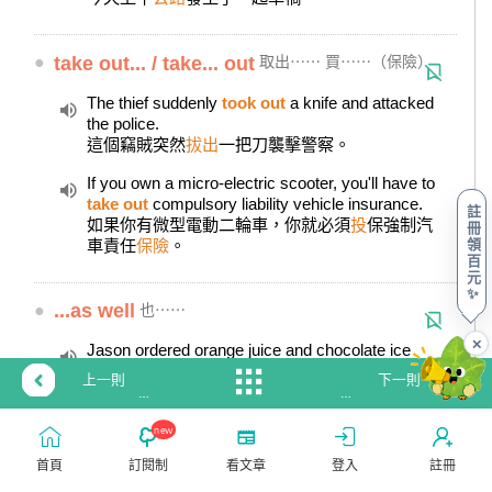
●
take out... / take... out
取出⋯⋯ 買⋯⋯（保險）
The thief suddenly
took out
a knife and attacked
the police.
這個竊賊突然
拔出
一把刀襲擊警察。
If you own a micro-electric scooter, you'll have to
take out
compulsory liability vehicle insurance.
註
如果你有微型電動二輪車，你就必須
投
保強制汽
冊
領
車責任
保險
。
百
元
✨
●
...as well
也⋯⋯
✕
Jason ordered orange juice and chocolate ice
cream
as well
.
上一則
下一則
傑森點了柳橙汁，
也
點了巧克力冰淇淋。
【Collocations
【Collocations
大
大
new
集
集
●
pay for sth
付某事物的款項
合】
合】
首頁
訂閱制
看文章
登入
註冊
#38『catch
#40『pay