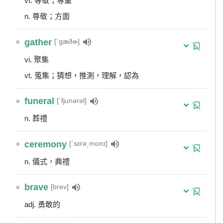
vt. 尊敬；尊重
n. 尊敬；方面
●
gather
[ˋgæðɚ]
vi. 聚集
vt. 蒐集；猜想，推測，理解，認為
●
funeral
[ˋfjunərəl]
n. 葬禮
●
ceremony
[ˋsɛrə͵monɪ]
n. 儀式，典禮
●
brave
[brev]
adj. 勇敢的