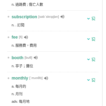
n. 過路費 ; 傷亡人數
●
subscription
[səbˋskrɪpʃən]
n. . 訂閱
●
fee
[fi]
n. 服務費，費用
●
booth
[buθ]
n. 亭子；攤位
●
monthly
[ˋmʌnθlɪ]
a. 每月的
n. 月刊
adv. 每月地