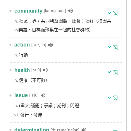
●
community
[kəˋmjunətɪ]
n. 社區；界，共同利益團體、社會；社群（指因共
同興趣、目標而聚集在一起的社會群體）
●
action
[ˋækʃən]
n. 行動
●
health
[hɛlθ]
n. 健康（不可數）
●
issue
[ˋɪʃjʊ]
n. (重大)議題；爭議；期刊；問題
vt. 發行，發佈
●
determination
[dɪ͵tɝməˋneʃən]