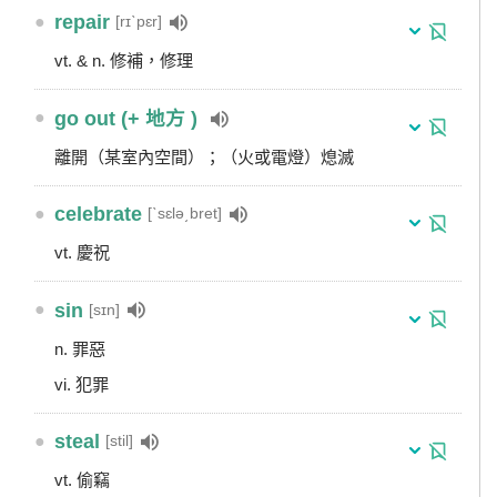
●
repair
[rɪˋpɛr]
vt. & n. 修補，修理
●
go out (+ 地方 )
離開（某室內空間）；（火或電燈）熄滅
●
celebrate
[ˋsɛlə͵bret]
vt. 慶祝
●
sin
[sɪn]
n. 罪惡
vi. 犯罪
●
steal
[stil]
vt. 偷竊