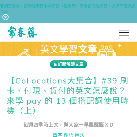
若網頁異常，請刪除網頁瀏覽紀錄（看步驟）再重新開啟網頁，造成不便還請
見諒。
回常春藤首頁
英文學習
文章
訂閱解鎖文章
【Collocations大集合】#39 刷
卡、付現、貨付的英文怎麼說？
來學 pay 的 13 個搭配詞使用時
機（上）
每週四準時上文，幫大家一早醒醒腦ＸＤ
單字·俚語·用法