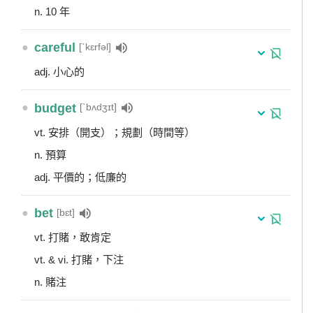
n. 10 年
●
careful
[ˋkɛrfəl]
adj. 小心的
●
budget
[ˋbʌdʒɪt]
vt. 安排（開支）；規劃（時間等）
n. 預算
adj. 平價的；低廉的
●
bet
[bɛt]
vt. 打賭，敢肯定
vt. & vi. 打賭，下注
n. 賭注