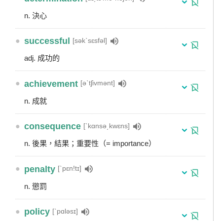
n. 決心
●
successful
[səkˋsɛsfəl]
adj. 成功的
●
achievement
[əˋtʃivmənt]
n. 成就
●
consequence
[ˋkɑnsə͵kwɛns]
n. 後果，結果；重要性（= importance）
●
penalty
[ˋpɛn!tɪ]
n. 懲罰
●
policy
[ˋpɑləsɪ]