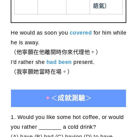
語氣）
He would as soon you
covered
for him while
he is away.
（他寧願在他離開時你來代理他。）
I'd rather she
had been
present.
（我寧願她當時在場。）
✦
＜
成就測驗
＞
1. Would you like some hot coffee, or would
you rather _______ a cold drink?
(A) have (B) had (C) having (D) to have