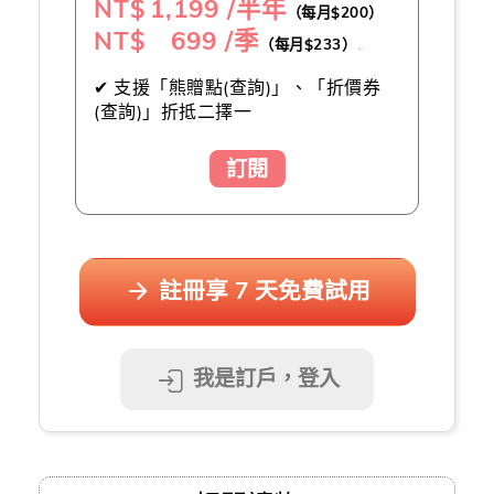
NT$
1,199 /半年
（每月$200）
NT$ 699 /季
（每月$233）
（推薦👍）
✔ 支援「熊贈點(查詢)」、「折價券
(查詢)」折抵二擇一
訂閱
註冊享 7 天免費試用
我是訂戶，登入