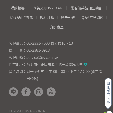
媒體報導
學英文吧 iVY BAR
常春藤英語加盟總部
授權&師資外派
教材訂購
廣告刊登
Q&A常見問題
詢問表單
客服電話：
02-2331-7600
轉分機10 - 13
傳 真：
02-2381-0918
客服信箱：
service@ivy.com.tw
門市地址：
台北市中正區忠孝西路一段33號2樓
營業時間：
週一至週五 上午 09：00 ∼ 下午 17：00 (國定假
日公休)
註
冊
領
百
元
✨
DESIGNED BY
BEGONIA
.