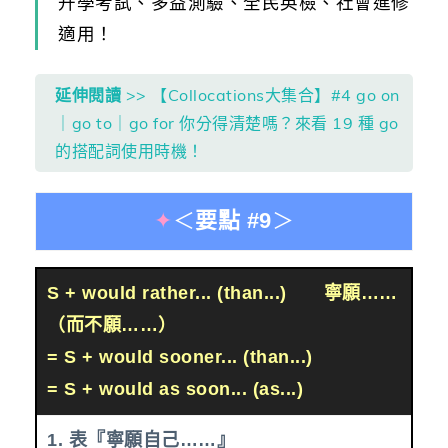
升學考試、多益測驗、全民英檢、社會進修
適用！
延伸閱讀
>> 【Collocations大集合】#4 go on
｜go to｜go for 你分得清楚嗎？來看 19 種 go
的搭配詞使用時機！
✦
＜
要點 #9
＞
S + would rather... (than...) 寧願……
（而不願……）
= S + would sooner... (than...)
= S + would as soon... (as...)
1. 表『寧願自己……』