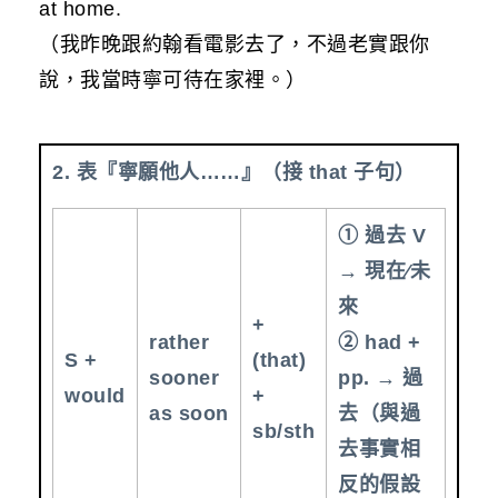
at home.
（我昨晚跟約翰看電影去了，不過老實跟你
說，我當時寧可待在家裡。）
2. 表『寧願他人……』（接 that 子句）
① 過去 V
→ 現在∕未
來
+
rather
② had +
S +
(that)
sooner
pp. → 過
would
+
as soon
去（與過
sb/sth
去事實相
反的假設