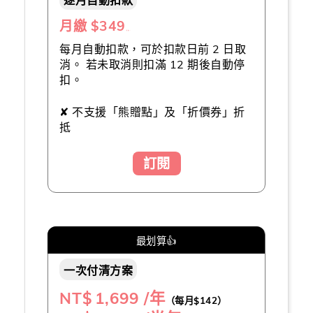
月繳 $349
（推薦👍）
每月自動扣款，可於扣款日前 2 日取
消。 若未取消則扣滿 12 期後自動停
扣。
✘ 不支援「熊贈點」及「折價券」折
抵
訂閱
最划算👍
一次付清方案
NT$
1,699 /年
（每月$142）