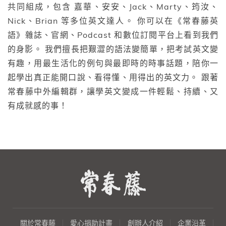
共同組成，包含 嘉華、安安、Jack、Marty、筠汝、
Nick、Brian 等多位英文達人。 你可以在《常春藤英
語》雜誌、官網、Podcast 和數位訂閱平台上看到我們
的身影。 我們擅長把艱澀的語法變簡單，把考試英文變
有趣，用最生活化的例句與最即時的時事話題，陪你一
起學出真正能開口說、看得懂、用得出的英文力。 跟著
常春藤中外編輯群，讓學英文變成一件輕鬆、持續、又
有成就感的事！
關於常春藤
愛心捐助計畫
創辦人介紹
企業沿革