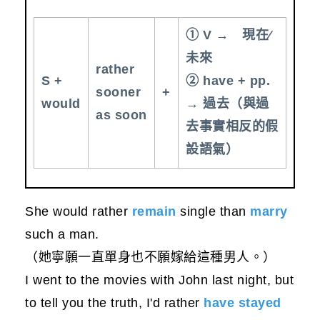
① V → 現在∕
未來
rather
S +
② have + pp.
sooner
+
would
→ 過去（與過
as soon
去事實相反的假
設語氣）
She would rather
remain
single than
marry
such a man.
（她寧願一直單身也不願嫁給這種男人。）
I went to the movies with John last night, but
to tell you the truth, I'd rather
have stayed