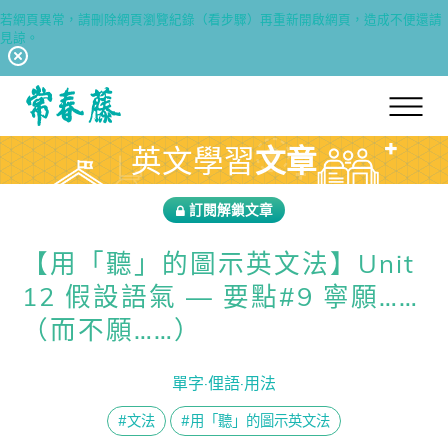
若網頁異常，請刪除網頁瀏覽紀錄（看步驟）再重新開啟網頁，造成不便還請
見諒。
回常春藤首頁
英文學習
文章
訂閱解鎖文章
【用「聽」的圖示英文法】Unit
12 假設語氣 — 要點#9 寧願……
（而不願……）
單字·俚語·用法
#文法
#用「聽」的圖示英文法