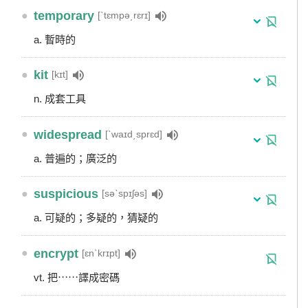
●
temporary
[ˋtɛmpə͵rɛrɪ]
a. 暫時的
●
kit
[kɪt]
n. 成套工具
●
widespread
[ˋwaɪd͵sprɛd]
a. 普遍的；廣泛的
●
suspicious
[səˋspɪʃəs]
a. 可疑的；多疑的，猜疑的
●
encrypt
[ɛnˋkrɪpt]
vt. 把⋯⋯譯成密碼