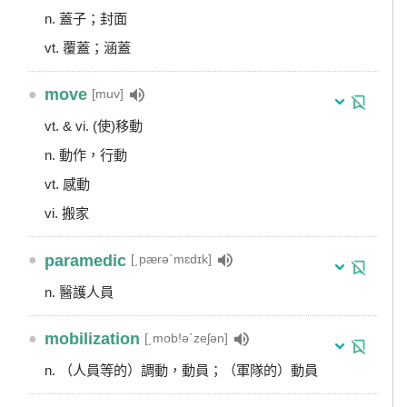
n. 蓋子；封面
vt. 覆蓋；涵蓋
●
move
[muv]
vt. & vi. (使)移動
n. 動作，行動
vt. 感動
vi. 搬家
●
paramedic
[͵pærəˋmɛdɪk]
n. 醫護人員
●
mobilization
[͵mob!əˋzeʃən]
n. （人員等的）調動，動員；（軍隊的）動員