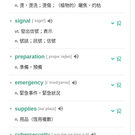
n. 燙，燙洗；燙傷；（植物的）曬焦，灼枯
●
signal
[ˋsɪgn!]
vt. 發出信號；表示
n. 號誌；訊號；信號
●
preparation
[͵prɛpəˋreʃən]
n. 準備，預備
●
emergency
[ɪˋmɝdʒənsɪ]
n. 緊急事件，緊急狀況
●
supplies
[səˋplaɪz]
n. 用品（恆用複數）
●
cybersecurity
[ˌsaɪ.bɚ.səˈkjʊr.ə.t̬i]