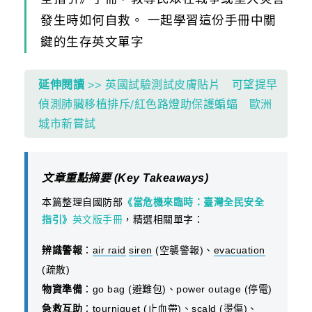
發生時如何自救。 一起學習這份手冊中關
鍵的生存英文單字
延伸閱讀
>> 英國試驗測試皮膚貼片 可望提早
偵測肺臟移植排斥/紅色路燈助保護蝙蝠 歐洲
城市新嘗試
文章重點摘要 (Key Takeaways)
本篇整理自國防部
《當危機來臨時：臺灣全民安全
指引》
英文版手冊
，精選相關單字：
辨識警報
：
air raid
siren
(空襲警報)、
evacuation
(疏散)
物資準備
：go bag (避難包)、power outage (停電)
急救互助
：
tourniquet
(止血帶)、
scald
(燙傷)、