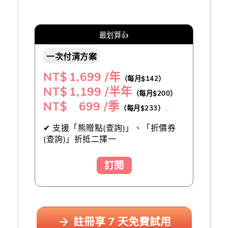
最划算👍
一次付清方案
NT$
1,699 /年
（每月$142）
NT$
1,199 /半年
（每月$200）
NT$ 699 /季
（每月$233）
（推薦👍）
✔ 支援「熊贈點(查詢)」、「折價券
(查詢)」折抵二擇一
訂閱
註冊享 7 天免費試用