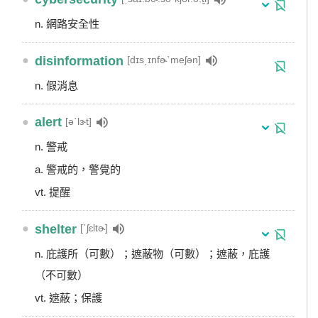
n. 網路安全性
●
disinformation
[dɪs͵ɪnfɚˋmeʃən]
n. 假消息
●
alert
[əˋlɝt]
n. 警戒
a. 警戒的，警覺的
vt. 提醒
●
shelter
[ˋʃɛltɚ]
n. 庇護所（可數）；遮蔽物（可數）；遮蔽，庇護
（不可數）
vt. 遮蔽；保護