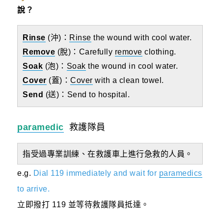
說？
Rinse
(沖)：
Rinse
the wound with cool water.
Remove
(脫)：Carefully
remove
clothing.
Soak
(泡)：
Soak
the wound in cool water.
Cover
(蓋)：
Cover
with a clean towel.
Send
(送)：Send to hospital.
paramedic
救護隊員
指受過專業訓練、在救護車上進行急救的人員。
e.g.
Dial 119 immediately and wait for
paramedics
to arrive.
立即撥打 119 並等待救護隊員抵達。