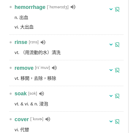
●
hemorrhage
[ˋhɛmərɪdʒ]
n. 出血
vi. 大出血
●
rinse
[rɪns]
vt. （用流動的水）清洗
●
remove
[rɪˋmuv]
vt. 移開，去除，移除
●
soak
[sok]
vt. & vi. & n. 浸泡
●
cover
[ˋkʌvɚ]
vi. 代替