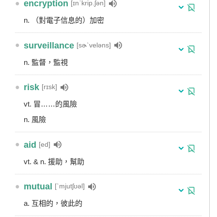
●
encryption
[ɪnˈkrip.ʃən]
n. （對電子信息的）加密
●
surveillance
[sɚˋveləns]
n. 監督，監視
●
risk
[rɪsk]
vt. 冒……的風險
n. 風險
●
aid
[ed]
vt. & n. 援助，幫助
●
mutual
[ˋmjutʃʊəl]
a. 互相的，彼此的