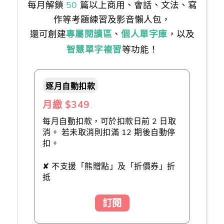
每月解鎖
50
篇以上商用、會話、文法、寫
作等考題練習及影音懶人包，
還可創建
專屬閱讀區
、
個人單字庫
，以及
智慧單字複習
等功能！
逐月自動扣款
月繳 $349
（推薦👍）
每月自動扣款，可於扣款日前 2 日取
消。 若未取消則扣滿 12 期後自動停
扣。
✘ 不支援「熊贈點」及「折價券」折
抵
訂閱