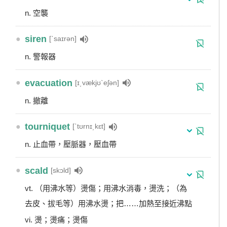
n. 空襲
●
siren
[ˋsaɪrən]
n. 警報器
●
evacuation
[ɪ͵vækjʊˋeʃən]
n. 撤離
●
tourniquet
[ˋtʊrnɪ͵kɛt]
n. 止血帶，壓脈器，壓血帶
●
scald
[skɔld]
vt. （用沸水等）燙傷；用沸水消毒，燙洗；（為
去皮、拔毛等）用沸水燙；把……加熱至接近沸點
vi. 燙；燙痛；燙傷