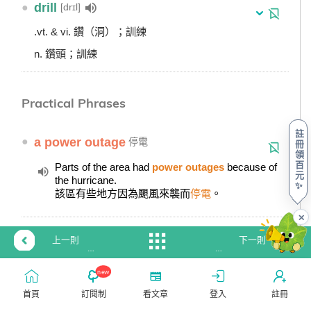
●
drill
[drɪl]
.vt. & vi. 鑽（洞）；訓練
n. 鑽頭；訓練
Practical Phrases
註
●
a power outage
停電
冊
領
百
Parts of the area had
power outages
because of
元
the hurricane.
✨
該區有些地方因為颶風來襲而
停電
。
✕
上一則
下一則
【時
【Podcast
事
這
延伸閱讀
new
英
句
文】
英
首頁
訂閱制
看文章
登入
註冊
✦
遭母猴遺棄 小獼猴努力融入猴群
美
文