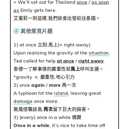
= We’ll set out for Thailand
once
/
as soon
as
Emily gets here.
艾蜜莉一到這裡,我們就會出發前往泰國。
ⓓ
其他常見片語
1) at once 立刻;馬上(= right away)
Upon realizing the gravity of the
situation
,
Ted called for help
at once
/
right away
.
泰德一了解事情的嚴重性就
馬上
呼叫支援。
*gravity n. 嚴重性;地心引力
2) once
again
/
more
再一次
A typhoon hit the
island
, leaving great
damage
once more.
颱風侵襲該島,
再次
留下巨大的損害。
3) (every) once in a while 偶爾
Once in a while
, it’s nice to take time off