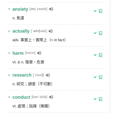
●
anxiety
[æŋˋzaɪətɪ]
n. 焦慮
●
actually
[ˋæktʃʊəlɪ]
adv. 事實上，實際上（= in fact）
●
harm
[hɑrm]
vt. & n. 傷害，危害
●
research
[ˈrisɝtʃ]
n. 研究；調查（不可數）
●
conduct
[kənˋdʌkt]
vt. 處理；指揮（樂團）