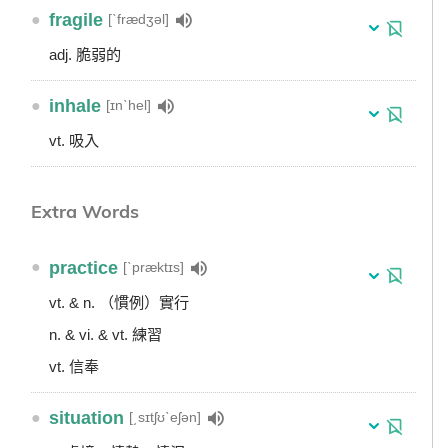
●
fragile
[ˋfrædʒəl]
adj. 脆弱的
●
inhale
[ɪnˋhel]
vt. 吸入
Extra Words
●
practice
[ˋpræktɪs]
vt. & n. （慣例）實行
n. & vi. & vt. 練習
vt. 信奉
●
situation
[͵sɪtʃʊˋeʃən]