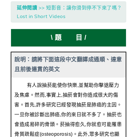
延伸閱讀
>> 短影音：讓你滑到停不下來了嗎？
Lost in Short Videos
\ 題 目 /
說明：請將下面這段中文翻譯成通順、達意
且前後連貫的英文
有人說抽菸能使你快樂,並幫助你擊退壓力
及焦慮。然而,事實上,抽菸會對你造成很大的傷
害。首先,許多研究已經發現抽菸是肺癌的主因。
一旦你被診斷出肺癌,你的來日就不多了。抽菸也
會造成易碎的骨頭。菸抽得愈久,你就愈可能罹患
骨質疏鬆症(osteoporosis)。此外,眾多研究也顯