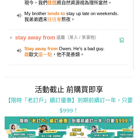
現今，我們
往往
將自然資源視為理所當然。
My brother
tends to
stay up late on weekends.
我弟弟週末
往往會
熬夜。
●
stay away from
遠離（某人 / 某事物）
Stay away from
Owen. He’s a bad guy.
離
歐文
遠一點
，他不是善類。
活動截止 前購買即享
【限時「老訂戶」續訂優惠】到期前續訂一年，只要
$999！