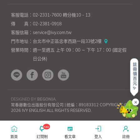
客服電話：
02-2331-7600
轉分機10 - 13
傳 真：
02-2381-0918
客服信箱：
service@ivy.com.tw
門市地址：
台北市中正區忠孝西路一段33號2樓
營業時間：
週一至週五 上午 09：00 ∼ 下午 17：00 (國定假
日公休)
註
冊
領
百
元
✨
DESIGNED BY
BEGONIA
.
✕
常春藤數位出版股份有限公司 | 統編：89183312 COPYRIGHT ©
2026 IVY ENGLISH ALL RIGHTS RESERVED.
上一則
下一則
GEPT【初
GEPT【初
級
級
new
寫
寫
作
作
首頁
訂閱制
看文章
登入
註冊