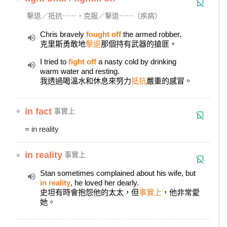
擊退／抵抗⋯⋯，克服／擊退⋯⋯（疾病）
Chris bravely
fought off
the armed robber.
克里斯勇敢地
擊退
那個持有武器的搶匪。
I tried to
fight off
a nasty cold by drinking
warm water and resting.
我透過喝溫水和休息來努力
抵抗
嚴重的感冒。
●
in fact
事實上
= in reality
●
in reality
事實上
Stan sometimes complained about his wife, but
in reality
, he loved her dearly.
史坦有時會抱怨他的太太，但
事實上
，他非常愛
她。