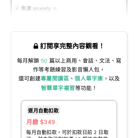
ⓓ
焦慮:
anxiety
n.
訂閱享完整內容觀看！
每月解鎖
50
篇以上商用、會話、文法、寫
作等考題練習及影音懶人包，
還可創建
專屬閱讀區
、
個人單字庫
，以及
智慧單字複習
等功能！
逐月自動扣款
月繳 $349
（推薦👍）
每月自動扣款，可於扣款日前 2 日取