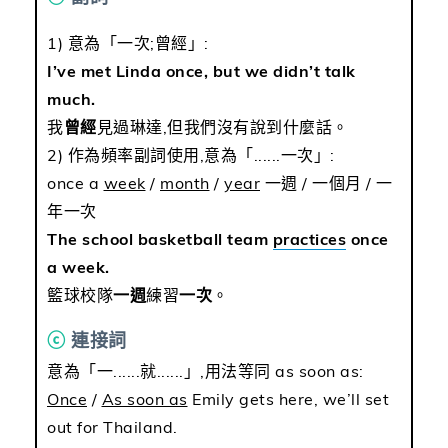
1) 意為「一次;曾經」:
I’ve met Linda once, but we didn’t talk
much.
我
曾經
見過琳達,但我們沒有說到什麼話。
2) 作為頻率副詞使用,意為「......一次」:
once a
week
/
month
/
year
一週 / 一個月 / 一
年一次
The school basketball team
practices
once
a week.
籃球校隊
一週
練習
一次
。
ⓒ
連接詞
意為「一......就......」,用法等同 as soon as:
Once
/
As soon as
Emily gets here, we’ll set
out for Thailand.