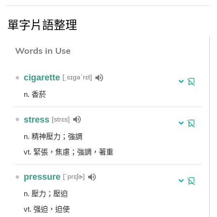
單字片語整理
Words in Use
●
cigarette
[͵sɪgəˋrɛt]
n. 香菸
●
stress
[strɛs]
n. 精神壓力；強調
vt. 緊張，焦慮；強調，著重
●
pressure
[ˋprɛʃɚ]
n. 壓力；壓迫
vt. 强迫，迫使