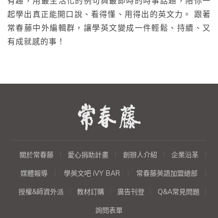
有趣，用最生活化的例句與最即時的時事話題，陪你一
起學出真正能開口說、看得懂、用得出的英文力。 跟著
常春藤中外編輯群，讓學英文變成一件輕鬆、持續、又
有成就感的事！
關於常春藤
愛心捐助計畫
創辦人介紹
企業沿革
媒體報導
學英文吧 iVY BAR
常春藤英語加盟總部
授權&師資外派
教材訂購
廣告刊登
Q&A常見問題
詢問表單