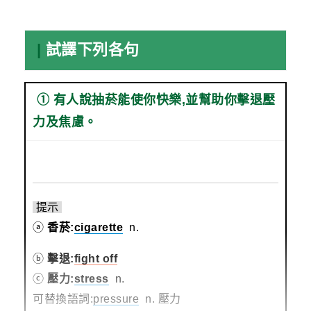
|
試譯下列各句
① 有人說抽菸能使你快樂,並幫助你擊退壓
力及焦慮。
提示
ⓐ
香菸:
cigarette
n.
ⓑ
擊退:
fight off
ⓒ
壓力:
stress
n.
可替換語詞:
pressure
n. 壓力