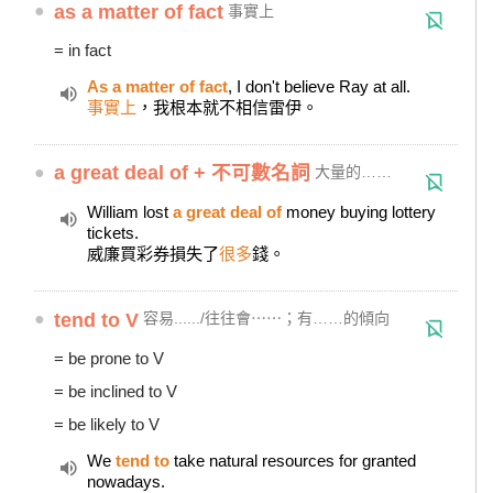
●
as a matter of fact
事實上
= in fact
As a matter of fact
, I don't believe Ray at all.
事實上
，我根本就不相信雷伊。
●
a great deal of + 不可數名詞
大量的……
William lost
a great deal of
money buying lottery
tickets.
威廉買彩券損失了
很多
錢。
●
tend to V
容易....../往往會⋯⋯；有……的傾向
= be prone to V
= be inclined to V
= be likely to V
We
tend to
take natural resources for granted
nowadays.