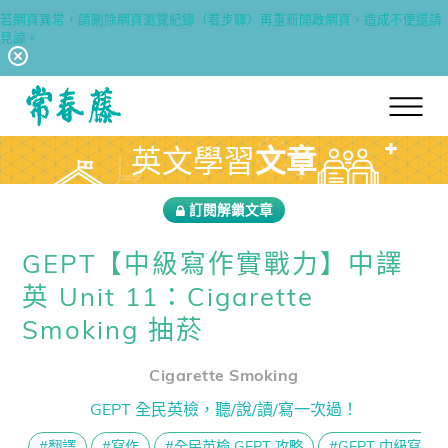
若網頁異常，請刪除網頁瀏覽紀錄（看步驟）再重新開啟網頁，造成不便還請
見諒。
回常春藤首頁
英文學習
文章
訂閱解鎖文章
GEPT【中級寫作實戰力】中譯
英 Unit 11：Cigarette
Smoking 抽菸
Cigarette Smoking
GEPT 全民英檢，聽/說/讀/寫一次過！
#翻譯
#寫作
#全民英檢 GEPT 攻略
#GEPT 中級寫