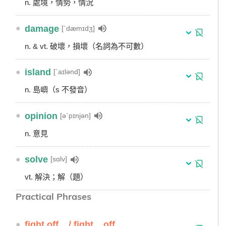
n. 處境，情勢，情況
●
damage
[ˋdæmɪdʒ]
n. & vt. 破壞，損壞（名詞為不可數）
●
island
[ˋaɪlənd]
n. 島嶼（s 不發音）
●
opinion
[əˋpɪnjən]
n. 意見
●
solve
[sɑlv]
vt. 解決；解（題）
Practical Phrases
●
fight off... / fight... off