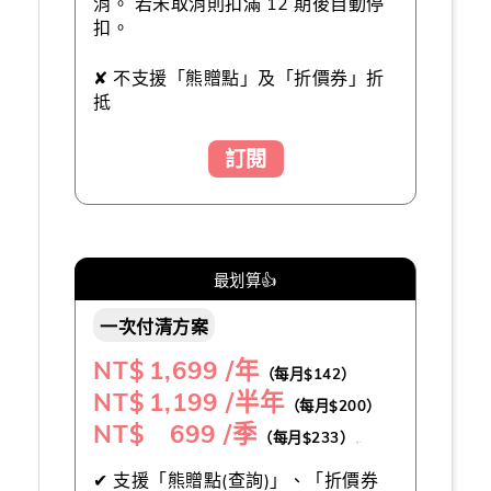
消。 若未取消則扣滿 12 期後自動停
扣。
✘ 不支援「熊贈點」及「折價券」折
抵
訂閱
最划算👍
一次付清方案
NT$
1,699 /年
（每月$142）
NT$
1,199 /半年
（每月$200）
NT$ 699 /季
（每月$233）
（推薦👍）
✔ 支援「熊贈點(查詢)」、「折價券