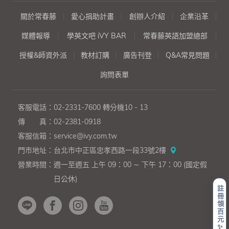
關於常春藤
愛心捐助計畫
創辦人介紹
企業沿革
媒體報導
學英文吧 iVY BAR
常春藤英語加盟總部
授權&師資外派
教材訂購
廣告刊登
Q&A常見問題
詢問表單
客服電話：
02-2331-7600
轉分機10 - 13
傳 真：
02-2381-0918
客服信箱：
service@ivy.com.tw
門市地址：
台北市中正區忠孝西路一段33號2樓
營業時間：
週一至週五 上午 09：00 ∼ 下午 17：00 (國定假
日公休)
註
冊
領
百
元
✨