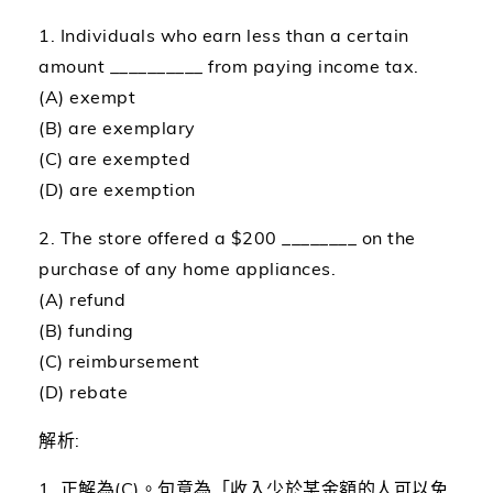
1. Individuals who earn less than a certain
amount __________ from paying income tax.
(A) exempt
(B) are exemplary
(C) are exempted
(D) are exemption
2. The store offered a $200 ________ on the
purchase of any home appliances.
(A) refund
(B) funding
(C) reimbursement
(D) rebate
解析:
1. 正解為(C)。句意為「收入少於某金額的人可以免