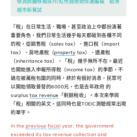
偵測肺臟移植排斥/紅色路燈助保護蝙蝠 歐洲
城市新嘗試
「稅」在日常生活、職場、甚至政治上中都扮演著
重要角色，我們日常生活幾乎每天都碰到各種不同
的稅，從銷售稅（sales tax）、進口稅（import
tax）、房地產稅（
property
tax）、遺產稅
（inheritance tax），「稅」幾乎無所不在。最近
也開始進入申報所得稅（income tax）的季節，不
過在被萬稅包圍的同時，終於有個好消息，民眾可
以開始領取普發的6000元，也是去年政府 的
surplus
tax revenue
「剩餘稅收」。本次來學與
「稅」相關的英文，這同時也是TOEIC測驗經常出現
的單字。
In the
previous
fiscal
year, the government
exceeded its
tax revenue
collection
and