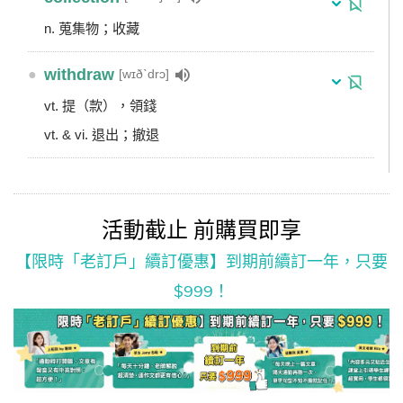
n. 蒐集物；收藏
●
withdraw
[wɪðˋdrɔ]
vt. 提（款），領錢
vt. & vi. 退出；撤退
活動截止 前購買即享
【限時「老訂戶」續訂優惠】到期前續訂一年，只要
$999！