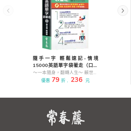
隨手一字 輕鬆速記-情境
15000英語單字袋著走（口袋
書，附防水書套）
～一本隨身，翻轉人生～ 賴世雄
79
236
教授親自編審，史上最完整口袋
優惠
折 ,
元
單字書！ 單字最多～一手掌握
15,000 字到 20,000 字！ 情境
超強～鋪天蓋地 42 種情境，通
用多益、托福、雅思、全民英
檢、升學等各項測驗與日常生活
實境！