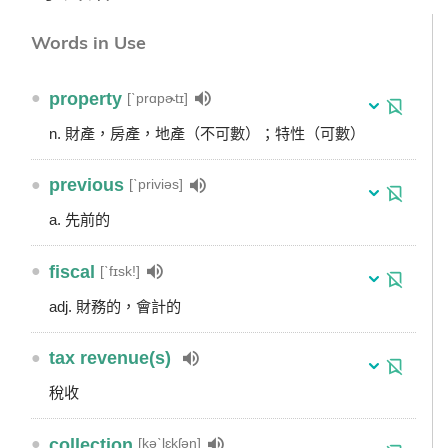
Words in Use
●
property
[ˋprɑpɚtɪ]
n. 財產，房產，地產（不可數）；特性（可數）
●
previous
[ˋpriviəs]
a. 先前的
●
fiscal
[ˋfɪsk!]
adj. 財務的，會計的
●
tax revenue(s)
稅收
●
collection
[kəˋlɛkʃən]