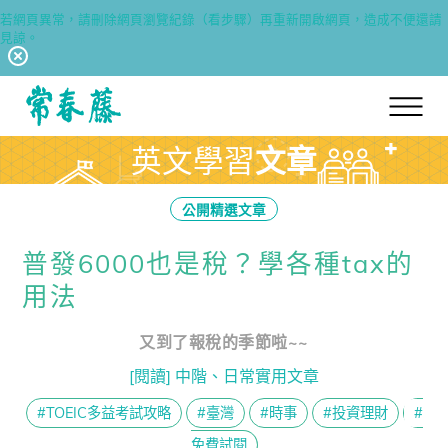
若網頁異常，請刪除網頁瀏覽紀錄（看步驟）再重新開啟網頁，造成不便還請
見諒。
回常春藤首頁
英文學習
文章
公開精選文章
普發6000也是稅？學各種tax的
用法
又到了報稅的季節啦~~
[閱讀] 中階、日常實用文章
#TOEIC多益考試攻略
#臺灣
#時事
#投資理財
#
免費試閱